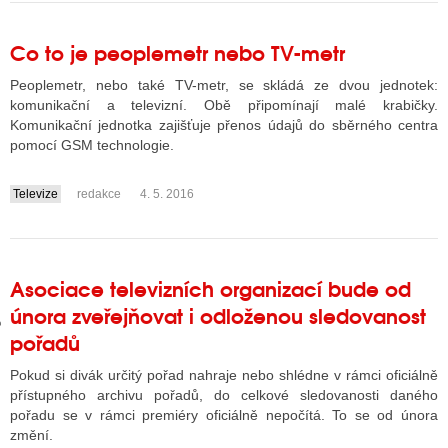
Co to je peoplemetr nebo TV-metr
GY
Peoplemetr, nebo také TV-metr, se skládá ze dvou jednotek:
komunikační a televizní. Obě připomínají malé krabičky.
 SE STÁT BLOGEREM
Komunikační jednotka zajišťuje přenos údajů do sběrného centra
pomocí GSM technologie.
EX BLOGERA
Televize
redakce
4. 5. 2016
....
UZE
X DISKUTÉRA NA RADIOTV
Asociace televizních organizací bude od
IV STARŠÍCH DISKUZÍ
února zveřejňovat i odloženou sledovanost
pořadů
Pokud si divák určitý pořad nahraje nebo shlédne v rámci oficiálně
přístupného archivu pořadů, do celkové sledovanosti daného
pořadu se v rámci premiéry oficiálně nepočítá. To se od února
změní.