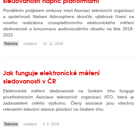
sledovanosti napříč platformami
Pondělním podpisem smlouvy mezi Asociací televizních organizací
a společností Nielsen Admosphere skončilo výběrové řízení na
ALITY TELEVIZE
nového realizátora crossplatformního elektronického měření
sledovanosti a konzumace audiovizuálního obsahu na léta 2018-
 TELEVIZÍ
2022.
VIZNÍ VYSÍLAČE
Televize
redakce
15. 11. 2016
....
ALITY INTERNET
Jak funguje elektronické měření
RNETOVÁ RÁDIA
sledovanosti v ČR
RNETOVÉ STRÁNKY RÁDIÍ
Elektronické měření sledovanosti na českém trhu funguje
prostřednictvím Asociace televizních organizací ATO, která je
RNETOVÉ STRÁNKY TV
zadavatelem celého výzkumu. Členy asociace jsou všechny
relevantní televizní stanice působící na českém trhu.
Televize
redakce
4. 5. 2016
ALITY TISK
....