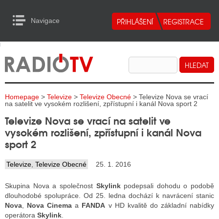
Navigace
urn to Content
Navigace
E
ALITY RADIA
ALITY TELEVIZE
Homepage
>
Televize
>
Televize Obecné
> Televize Nova se vrací
ALITY INTERNET
na satelit ve vysokém rozlišení, zpřístupní i kanál Nova sport 2
Televize Nova se vrací na satelit ve
ALITY TISK
vysokém rozlišení, zpřístupní i kanál Nova
sport 2
ALITY RADIA
Televize
,
Televize Obecné
25. 1. 2016
S RÁDIÍ
Skupina Nova a společnost
Skylink
podepsali dohodu o podobě
ECHOVOST RÁDIÍ
dlouhodobé spolupráce. Od 25. ledna dochází k navrácení stanic
Nova
,
Nova Cinema
a
FANDA
v HD kvalitě do základní nabídky
O VYSÍLAČE
operátora
Skylink
.