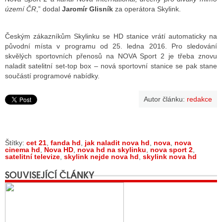
území ČR
,” dodal
Jaromír Glisník
za operátora Skylink.
Českým zákazníkům Skylinku se HD stanice vrátí automaticky na
původní místa v programu od 25. ledna 2016. Pro sledování
skvělých sportovních přenosů na NOVA Sport 2 je třeba znovu
naladit satelitní set-top box – nová sportovní stanice se pak stane
součástí programové nabídky.
Autor článku:
redakce
Štítky:
cet 21
,
fanda hd
,
jak naladit nova hd
,
nova
,
nova
cinema hd
,
Nova HD
,
nova hd na skylinku
,
nova sport 2
,
satelitní televize
,
skylink nejde nova hd
,
skylink nova hd
SOUVISEJÍCÍ ČLÁNKY