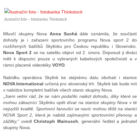
Ilustrační foto – fotobanka Thinkstock
ALITY TELEVIZE
 TELEVIZÍ
Mluvčí skupiny Nova
Anna Suchá
dále oznámila, že součástí
dohody je i zařazení sportovního programu Nova sport 2 do
VIZNÍ VYSÍLAČE
rozšířených balíčků Skylinku pro Českou republiku i Slovensko.
Nova Sport 2
se na satelitu objeví od 2. února. Doposud ji diváci
měli k dispozici pouze u vybraných kabelových společností a v
rámci placené videotéky
VOYO
.
ALITY INTERNET
Nabídku operátora Skylink ke stejnému datu obohatí i stanice
RNETOVÁ RÁDIA
NOVA International
určená pro slovenský trh. Skylink tak bude mít
v nabídce kompletní balíček všech stanic skupiny Nova.
RNETOVÉ STRÁNKY RÁDIÍ
„
Jsem velmi rád, že se nám podařilo nalézt dohodu, díky které se
mohou zákazníci Skylinku opět dívat na stanice skupiny Nova v té
RNETOVÉ STRÁNKY TV
nejvyšší kvalitě. Sportovní fanoušci se navíc mohou těšit na stanici
NOVA Sport 2, která je nabitá zajímavými sportovními přenosy a
zážitky,
“ uvedl
Christoph Mainusch
, generální ředitel a jednatel
skupiny Nova.
ALITY TISK