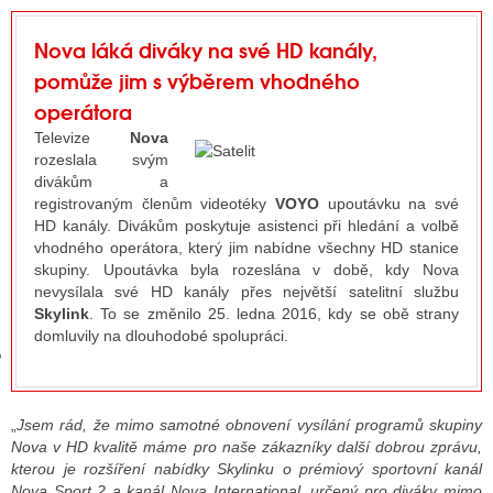
Nova láká diváky na své HD kanály,
pomůže jim s výběrem vhodného
GY
operátora
 SE STÁT BLOGEREM
Televize
Nova
rozeslala svým
EX BLOGERA
divákům a
registrovaným členům videotéky
VOYO
upoutávku na své
HD kanály. Divákům poskytuje asistenci při hledání a volbě
UZE
vhodného operátora, který jim nabídne všechny HD stanice
skupiny. Upoutávka byla rozeslána v době, kdy Nova
X DISKUTÉRA NA RADIOTV
nevysílala své HD kanály přes největší satelitní službu
Skylink
. To se změnilo 25. ledna 2016, kdy se obě strany
IV STARŠÍCH DISKUZÍ
domluvily na dlouhodobé spolupráci.
„
Jsem rád, že mimo samotné obnovení vysílání programů skupiny
Nova v HD kvalitě máme pro naše zákazníky další dobrou zprávu,
kterou je rozšíření nabídky Skylinku o prémiový sportovní kanál
Nova Sport 2 a kanál Nova International, určený pro diváky mimo