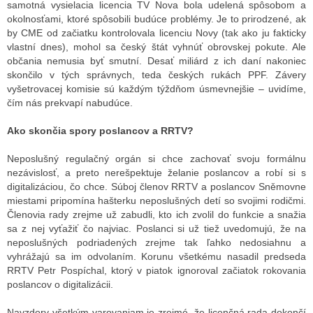
samotná vysielacia licencia TV Nova bola udelená spôsobom a
okolnosťami, ktoré spôsobili budúce problémy. Je to prirodzené, ak
by CME od začiatku kontrolovala licenciu Novy (tak ako ju fakticky
vlastní dnes), mohol sa český štát vyhnúť obrovskej pokute. Ale
občania nemusia byť smutní. Desať miliárd z ich daní nakoniec
skončilo v tých správnych, teda českých rukách PPF. Závery
vyšetrovacej komisie sú každým týždňom úsmevnejšie – uvidíme,
čím nás prekvapí nabudúce.
Ako skončia spory poslancov a RRTV?
Neposlušný regulačný orgán si chce zachovať svoju formálnu
nezávislosť, a preto nerešpektuje želanie poslancov a robí si s
digitalizáciou, čo chce. Súboj členov RRTV a poslancov Sněmovne
miestami pripomína hašterku neposlušných detí so svojimi rodičmi.
Členovia rady zrejme už zabudli, kto ich zvolil do funkcie a snažia
sa z nej vyťažiť čo najviac. Poslanci si už tiež uvedomujú, že na
neposlušných podriadených zrejme tak ľahko nedosiahnu a
vyhrážajú sa im odvolaním. Korunu všetkému nasadil predseda
RRTV Petr Pospíchal, ktorý v piatok ignoroval začiatok rokovania
poslancov o digitalizácii.
Navzdory všetkým varovaniam je zrejmé, že licenčná rada dokončí