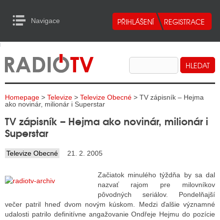
Navigace
urn to Content
Navigace
E
ALITY RADIA
ALITY TELEVIZE
Homepage
>
Televize
>
Televize Obecné
> TV zápisník – Hejma
ALITY INTERNET
ako novinár, milionár i Superstar
TV zápisník – Hejma ako novinár, milionár i
ALITY TISK
Superstar
Televize Obecné
21. 2. 2005
ALITY RADIA
Začiatok minulého týždňa by sa dal
S RÁDIÍ
nazvať rajom pre milovníkov
pôvodných seriálov. Pondelňajší
ECHOVOST RÁDIÍ
večer patril hneď dvom novým kúskom. Medzi ďalšie významné
udalosti patrilo definitívne angažovanie Ondřeje Hejmu do pozície
O VYSÍLAČE