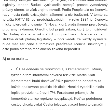
digitálny tender. Budúci vysielatelia nemajú presne vymedzený
právny rámec, to však zrejme nevadí. Podľa Pospíchala sa členovia
rady musia riadiť existujúcimi zákonmi, a nie budúcimi. V tomto sa
terajšia RRTV líši od predchádzajúcich – v roku 1994 jej členovia
mlčky tolerovali chovanie TV Nova, ktorá protizákonne prerušovala
programy reklamou. Onedlho bol prijatý zákon, ktorý to umožňoval.
Na druhej strane, v roku 2001 pri predlžovaní licencií sa radní
striktne držali platnej legislatívy – hoci vedeli, že každý vysielateľ
bude mať zaručené automatické predĺženie licencie, niektorým ju
ešte podľa starého mediálneho zákona nepredĺžili.
Aj to sa stalo…
ČT sa dohodla na repríznom aj s kameramanmi.
Minulý
týždeň o tom informoval hovorca televízie Martin Krafl.
Kameramani budú dostávať 5% z pôvodného honorára za
každé opakované použitie ich diela. Herci si vydobili o niečo
lepšie provízie na úrovni 7%. Paradoxné pritom je, že
komerčné stanice reprízne nevyplácajú. Keď sa podobnou
cestou chcela vydať Česká televize, viacerí herci to označili