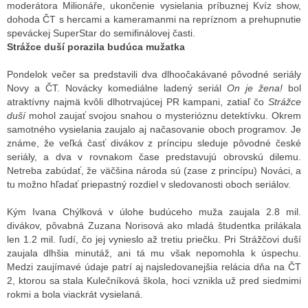
moderátora Milionáře, ukončenie vysielania príbuznej Kvíz show,
dohoda ČT s hercami a kameramanmi na repríznom a prehupnutie
speváckej SuperStar do semifinálovej časti.
ALITY TELEVIZE
Strážce duší porazila budúca mužatka
 TELEVIZÍ
Pondelok večer sa predstavili dva dlhoočakávané pôvodné seriály
Novy a ČT. Novácky komediálne ladený seriál
On je žena!
bol
VIZNÍ VYSÍLAČE
atraktívny najmä kvôli dlhotrvajúcej PR kampani, zatiaľ čo
Strážce
duší
mohol zaujať svojou snahou o mysterióznu detektívku. Okrem
samotného vysielania zaujalo aj načasovanie oboch programov. Je
známe, že veľká časť divákov z príncipu sleduje pôvodné české
ALITY INTERNET
seriály, a dva v rovnakom čase predstavujú obrovskú dilemu.
Netreba zabúdať, že väčšina národa sú (zase z princípu) Nováci, a
RNETOVÁ RÁDIA
tu možno hľadať priepastný rozdiel v sledovanosti oboch seriálov.
RNETOVÉ STRÁNKY RÁDIÍ
Kým Ivana Chýlková v úlohe budúceho muža zaujala 2.8 mil.
divákov, pôvabná Zuzana Norisová ako mladá študentka prilákala
RNETOVÉ STRÁNKY TV
len 1.2 mil. ľudí, čo jej vynieslo až tretiu priečku. Pri Strážčovi duší
zaujala dlhšia minutáž, ani tá mu však nepomohla k úspechu.
Medzi zaujímavé údaje patrí aj najsledovanejšia relácia dňa na ČT
2, ktorou sa stala Kulečníková škola, hoci vznikla už pred siedmimi
ALITY TISK
rokmi a bola viackrát vysielaná.