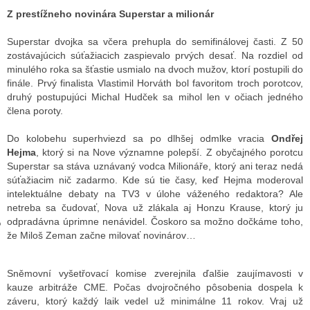
Z prestížneho novinára Superstar a milionár
Superstar dvojka sa včera prehupla do semifinálovej časti. Z 50
GY
zostávajúcich súťažiacich zaspievalo prvých desať. Na rozdiel od
minulého roka sa šťastie usmialo na dvoch mužov, ktorí postupili do
 SE STÁT BLOGEREM
finále. Prvý finalista Vlastimil Horváth bol favoritom troch porotcov,
druhý postupujúci Michal Hudček sa mihol len v očiach jedného
EX BLOGERA
člena poroty.
Do kolobehu superhviezd sa po dlhšej odmlke vracia
Ondřej
Hejma
, ktorý si na Nove významne polepší. Z obyčajného porotcu
UZE
Superstar sa stáva uznávaný vodca Milionáře, ktorý ani teraz nedá
súťažiacim nič zadarmo. Kde sú tie časy, keď Hejma moderoval
X DISKUTÉRA NA RADIOTV
intelektuálne debaty na TV3 v úlohe váženého redaktora? Ale
IV STARŠÍCH DISKUZÍ
netreba sa čudovať, Nova už zlákala aj Honzu Krause, ktorý ju
odpradávna úprimne nenávidel. Čoskoro sa možno dočkáme toho,
že Miloš Zeman začne milovať novinárov…
Sněmovní vyšetřovací komise zverejnila ďalšie zaujímavosti v
kauze arbitráže CME. Počas dvojročného pôsobenia dospela k
záveru, ktorý každý laik vedel už minimálne 11 rokov. Vraj už