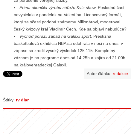
za porušenie verejnej služby.
Prima ukončila výrobu súťaže Kvíz show.
Poslednú časť
odvysielala v pondelok na Valentína. Licencovaný formát,
ktorý sa sčasti podobá známemu Milionárovi, moderoval
český kvízový kráľ Vladimír Čech. Kde sa objaví nabudúce?
Východ porazil západ na Galaxii sport.
Prestížna
basketbalová exhibícia NBA sa odohrala v noci na dnes, v
zápase sa zrodil vysoký výsledok 125:115. Kompletný
záznam je na programe dnes od 14.25h a zajtra od 21.00h
na královehradeckej Galaxii.
Autor článku:
redakce
Štítky:
tv diar