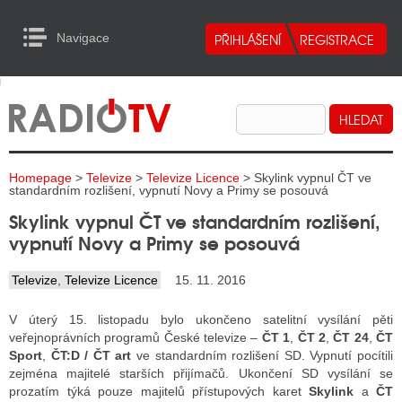
Navigace
urn to Content
Navigace
E
ALITY RADIA
ALITY TELEVIZE
Homepage
>
Televize
>
Televize Licence
> Skylink vypnul ČT ve
ALITY INTERNET
standardním rozlišení, vypnutí Novy a Primy se posouvá
Skylink vypnul ČT ve standardním rozlišení,
ALITY TISK
vypnutí Novy a Primy se posouvá
Televize
,
Televize Licence
15. 11. 2016
ALITY RADIA
V úterý 15. listopadu bylo ukončeno satelitní vysílání pěti
S RÁDIÍ
veřejnoprávních programů České televize –
ČT 1
,
ČT 2
,
ČT 24
,
ČT
Sport
,
ČT:D / ČT art
ve standardním rozlišení SD. Vypnutí pocítili
ECHOVOST RÁDIÍ
zejména majitelé starších přijímačů. Ukončení SD vysílání se
prozatím týká pouze majitelů přístupových karet
Skylink
a
ČT
O VYSÍLAČE