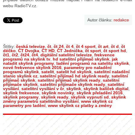
webu RadioTV.cz.
Autor článku:
redakce
Štítky:
česká televize
,
čt
,
čt 24
,
čt 4
,
čt 4 sport
,
čt art
,
čt d
,
čt
déčko
,
ČT Dvojka
,
ČT HD
,
ČT Jednička
,
čt sport
,
čt sport hd
,
čt1
,
čt2
,
čt24
,
čt4
,
digitální satelitní televize
,
frekvence
programů na skylink tv
,
hd satelitní přijímač skylink
,
jak
naladit skylink programy
,
ladění programů na satelitu skylink
,
nové frekvence skylink 2016
,
parametry pro naladění
programů skylink
,
satelit
,
satelit hd skylink
,
satelitní naladění
stanic skylink cz
,
satelitní přijímač hd skylink ready
,
satelitní
přijímač skylink
,
satelitní přijímač skylink ready
,
satelitní
přijímače skylink
,
satelitní přijímače skylink ready
,
satelitní
vysílání
,
satelitní vysílání v čr
,
skylink
,
skylink balíček digital
,
skylink frekvence
,
skylink novinky
,
skylink přeladění 2016
,
skylink programy
,
skylink ready
,
skylink vypnutí sd
,
skylink
změny parametrů satelitního vysílání
,
www skylink cz
parametry pro ladění
,
www skylink cz platby a změny