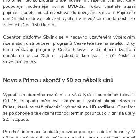
Pro příjem těchto programů ale musíte mít satelitní přijímač, který
podporuje modernější normu
DVB-S2
. Pokud vlastníte starší
přijímač, budete muset investovat do novějšího zařízení. Přijímače
umožňující sledovat televizní vysílání v novějších standardech lze
GY
zakoupit již od 1500 korun.
 SE STÁT BLOGEREM
Operátor platformy Skylink se v nedávno uzavřeném výběrovém
řízení stal i distributorem programů České televize na satelitu. Díky
EX BLOGERA
tomu zůstávají programy České televize v distribuční kvalitě i
nadále na pozici 23,5 st. východně, kde jsou i další české a
slovenské kanály.
UZE
Nova s Primou skončí v SD za několik dnů
X DISKUTÉRA NA RADIOTV
IV STARŠÍCH DISKUZÍ
Vypnutí standardního rozlišení se však týká i komerčních televizí.
Od 15. listopadu mělo být ukončeno i vysílání skupin
Nova
a
Prima
, které rovněž přechází výhradně na HD rozlišení. Operátor
se po dohodě s televizemi rozhodl termín posunout o 7 dní na úterý
22. listopadu.
Pro další informace kontaktujte svého prodejce satelitní techniky. V
případě dalších dotazů můžete napsat i nám na redakční e-mail