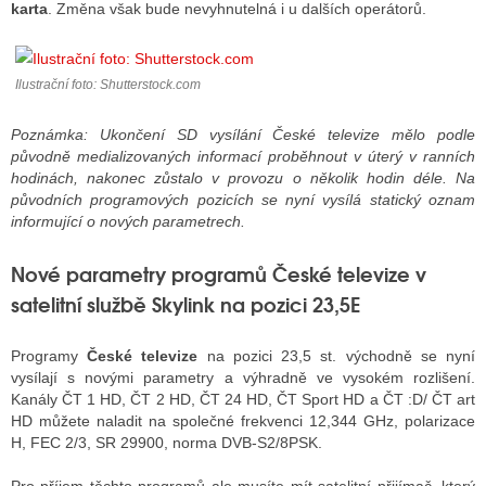
karta
. Změna však bude nevyhnutelná i u dalších operátorů.
ALITY TELEVIZE
Ilustrační foto: Shutterstock.com
 TELEVIZÍ
Poznámka: Ukončení SD vysílání České televize mělo podle
VIZNÍ VYSÍLAČE
původně medializovaných informací proběhnout v úterý v ranních
hodinách, nakonec zůstalo v provozu o několik hodin déle. Na
původních programových pozicích se nyní vysílá statický oznam
informující o nových parametrech.
ALITY INTERNET
Nové parametry programů České televize v
RNETOVÁ RÁDIA
satelitní službě Skylink na pozici 23,5E
RNETOVÉ STRÁNKY RÁDIÍ
Programy
České televize
na pozici 23,5 st. východně se nyní
RNETOVÉ STRÁNKY TV
vysílají s novými parametry a výhradně ve vysokém rozlišení.
Kanály ČT 1 HD, ČT 2 HD, ČT 24 HD, ČT Sport HD a ČT :D/ ČT art
HD můžete naladit na společné frekvenci 12,344 GHz, polarizace
H, FEC 2/3, SR 29900, norma DVB-S2/8PSK.
ALITY TISK