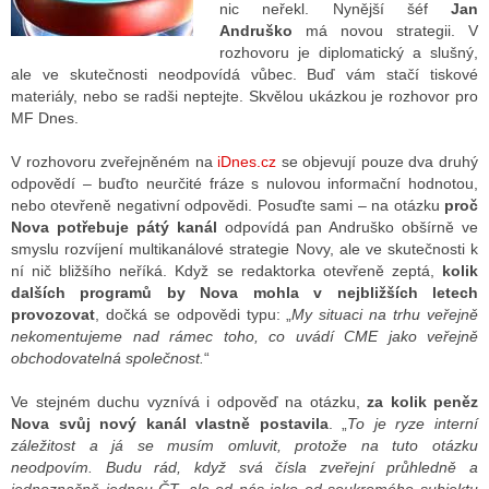
nic neřekl. Nynější šéf
Jan
Andruško
má novou strategii. V
rozhovoru je diplomatický a slušný,
ALITY TELEVIZE
ale ve skutečnosti neodpovídá vůbec. Buď vám stačí tiskové
materiály, nebo se radši neptejte. Skvělou ukázkou je rozhovor pro
 TELEVIZÍ
MF Dnes.
VIZNÍ VYSÍLAČE
V rozhovoru zveřejněném na
iDnes.cz
se objevují pouze dva druhý
odpovědí – buďto neurčité fráze s nulovou informační hodnotou,
nebo otevřeně negativní odpovědi. Posuďte sami – na otázku
proč
Nova potřebuje pátý kanál
odpovídá pan Andruško obšírně ve
ALITY INTERNET
smyslu rozvíjení multikanálové strategie Novy, ale ve skutečnosti k
ní nič bližšího neříká. Když se redaktorka otevřeně zeptá,
kolik
RNETOVÁ RÁDIA
dalších programů by Nova mohla v nejbližších letech
provozovat
, dočká se odpovědi typu: „
My situaci na trhu veřejně
RNETOVÉ STRÁNKY RÁDIÍ
nekomentujeme nad rámec toho, co uvádí CME jako veřejně
obchodovatelná společnost.
“
RNETOVÉ STRÁNKY TV
Ve stejném duchu vyznívá i odpověď na otázku,
za kolik peněz
Nova svůj nový kanál vlastně postavila
. „
To je ryze interní
záležitost a já se musím omluvit, protože na tuto otázku
ALITY TISK
neodpovím. Budu rád, když svá čísla zveřejní průhledně a