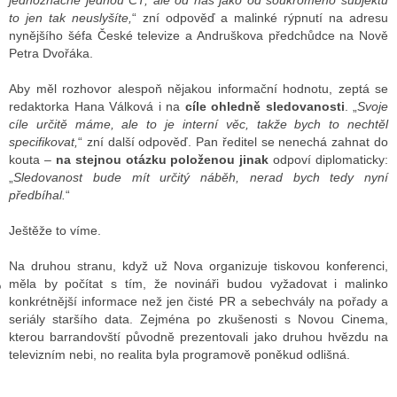
jednoznačně jednou ČT, ale od nás jako od soukromého subjektu
to jen tak neuslyšíte,
“ zní odpověď a malinké rýpnutí na adresu
nynějšího šéfa České televize a Andruškova předchůdce na Nově
Petra Dvořáka.
GY
Aby měl rozhovor alespoň nějakou informační hodnotu, zeptá se
 SE STÁT BLOGEREM
redaktorka Hana Válková i na
cíle ohledně sledovanosti
. „
Svoje
cíle určitě máme, ale to je interní věc, takže bych to nechtěl
EX BLOGERA
specifikovat,
“ zní další odpověď. Pan ředitel se nenechá zahnat do
kouta –
na stejnou otázku položenou jinak
odpoví diplomaticky:
„
Sledovanost bude mít určitý náběh, nerad bych tedy nyní
předbíhal.
“
UZE
Ještěže to víme.
X DISKUTÉRA NA RADIOTV
IV STARŠÍCH DISKUZÍ
Na druhou stranu, když už Nova organizuje tiskovou konferenci,
měla by počítat s tím, že novináři budou vyžadovat i malinko
konkrétnější informace než jen čisté PR a sebechvály na pořady a
seriály staršího data. Zejména po zkušenosti s Novou Cinema,
kterou barrandovští původně prezentovali jako druhou hvězdu na
televizním nebi, no realita byla programově poněkud odlišná.