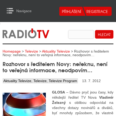
Navigace
urn to Content
Navigace
E
ALITY RADIA
ALITY TELEVIZE
Homepage
>
Televize
>
Aktuality Televize
> Rozhovor s ředitelem
ALITY INTERNET
Novy: neřeknu, není to veřejná informace, neodpovím…
Rozhovor s ředitelem Novy: neřeknu, není
ALITY TISK
to veřejná informace, neodpovím…
Aktuality Televize
,
Televize
,
Televize Program
13. 7. 2012
ALITY RADIA
GLOSA
– Dávno pryč jsou časy, kdy
S RÁDIÍ
někdejší ředitel TV Nova
Vladimír
Železný
s oblibou odpovídal na
ECHOVOST RÁDIÍ
všechny dotazy novinářů a diváků,
byť mnohdy způsobem, že vlastně
O VYSÍLAČE