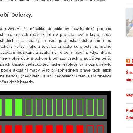
… A vůbec – ucho není blbec, ucho zaslechne a slyší.
obít baterky.
ho života:
Po několika desetiletích muzikantské profese
h nástrojovek (několik let i v protiatomovém krytu, coby
 studiích se sluchátky na uších je dneska odstup šumu mé
kékoliv kulisy hluku z televize či rádia se prostě normálně
rtizovaní muzikanti a zvukaři ví, o čem mluvím, když říkám,
akže v plné úctě a pokoře k odkazu všech praotců Ampérů,
dalších klasiků vědecko-technické revoluce by možná nebylo
podle aktuální mapy. A to při zohlednění právě těch jejich
Šes
ka nedošli (nedohlédli a ani nedoslechli) tam, kam dneska
star
bčas dobít baterky.
Nej
Pod
Zrá