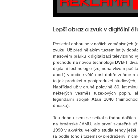
Lepší obraz a zvuk v digitální é
Poslední dobou se v našich zeměpisných (re
zvuku. Už před nějakým tuctem let (v dobách
masovém píárku k digitalizaci televizního 
přechodu na novou technologii
DVB-T
divác
digitální technologie (zejména vlivem počít
apod.) v audio světě dost dobře známé a 
to jak produkcí a postprodukcí studiových, 
Například už v druhé polovině 80. let minul
některých vesměs tuzexových popin, ale
legendární strojek
Atari 1040
(mimochodem
dneska).
Tou dobou jsem se setkal s řadou dalších 
na brněnské JAMU, ale první skutečně už
1990 v akvárku velkého studia tehdy ješt
(a podle toho i tuzemsky předražený, nicm