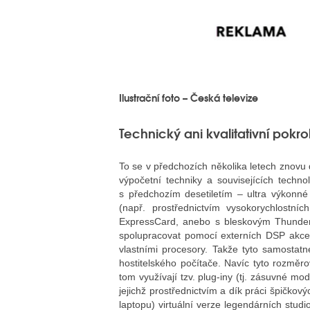
Ilustrační foto – Česká televize
Technický ani kvalitativní pokr
To se v předchozích několika letech znovu d
výpočetní techniky a souvisejících techn
s předchozím desetiletím – ultra výkonn
(např. prostřednictvím vysokorychlostní
ExpressCard, anebo s bleskovým Thunderb
spolupracovat pomocí externích DSP akce
vlastními procesory. Takže tyto samostatn
hostitelského počítače. Navíc tyto rozměro
tom využívají tzv. plug-iny (tj. zásuvné mo
jejichž prostřednictvím a dík práci špičkov
laptopu) virtuální verze legendárních studi