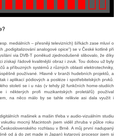
ře?
sp. mediálních – přesněji televizních) šířkách zase mluví o
 „podigitalizování analogové opice“) se v České kotlině při
vysílání via DVB-T poněkud zjednodušeně slibovalo, že díky
i získají řádově kvalitnější obraz i zvuk. Tou dobou už byly
ačů a příbuzných systémů z různých oblastí elektrotechniky,
úspěšně používané. Hlavně v branži hudebních projektů, a
tak i aplikací pódiových a posléze i spotřebitelských prvků.
ého století se i u nás (v tehdy již funkčních home-studiích
 i některých profi muzikantských proletářů) používal
, na něco málo by se tahle relikvie asi dala využít i
digitálních mašinek a mašin třeba v audio-vizuálním studiu
 vskutku mocný Macintosh jsem viděl zhruba v půlce roku
ě Československého rozhlasu v Brně. A můj první nadupaný
éně od á do zet made in Japan) kytarový procesor jsem si