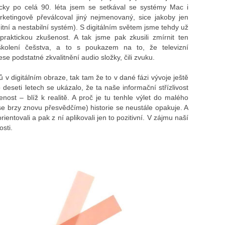
icky po celá 90. léta jsem se setkával se systémy Mac i
rketingově převálcoval jiný nejmenovaný, sice jakoby jen
itní a nestabilní systém). S digitálním světem jsme tehdy už
raktickou zkušenost. A tak jsme pak zkusili zmírnit ten
školení češstva, a to s poukazem na to, že televizní
ese podstatné zkvalitnění audio složky, čili zvuku.
 v digitálním obraze, tak tam že to v dané fázi vývoje ještě
deseti letech se ukázalo, že ta naše informační střízlivost
nost – blíž k realitě. A proč je tu tenhle výlet do malého
se brzy znovu přesvědčíme) historie se neustále opakuje. A
entovali a pak z ní aplikovali jen to pozitivní. V zájmu naší
sti.