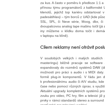
za kus. A často v poměru k předloze 1:1 a 
přínosu týmu programátorů z kalifornské 
klenotů, jejichž top kariéru odstartova
padesátihlavý – tým borců z UAD (kde působí
SSL, SPL, či Neve série, Moog, dbx, č
dvoupalcovou analog tape mašinu točil (já as
iny můžeme v klídku doma točit i demá
v laptopu na klíně).
Cílem reklamy není otrávit pos
V soudobých velkých i malých studiích 
masteringu) běžně pracuje se software 
expandovaly do rozměrů systémů DAW (digi
možností pro práci s audio i s MIDI daty
formě plug-in komponentů. V řádu jen de
k profesionálnímu audio či A/V studiu, kd
čase nebo pomocí různých úprav, s využití
Aktuální upgrady kompletních systémů pro
zvuku pro video, PC hry, film a televizi ji
prvky v rámci standardů stereo a surround n