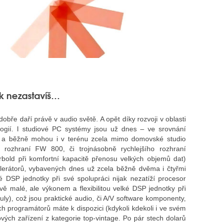
ok nezastavíš…
obře daří právě v audio světě. A opět díky rozvoji v oblasti
ologií. I studiové PC systémy jsou už dnes – ve srovnání
é a běžně mohou i v terénu zcela mimo domovské studio
ch rozhraní FW 800, či trojnásobně rychlejšího rozhraní
old při komfortní kapacitě přenosu velkých objemů dat)
lerátorů, vybavených dnes už zcela běžně dvěma i čtyřmi
é DSP jednotky při své spolupráci nijak nezatíží procesor
vě malé, ale výkonem a flexibilitou velké DSP jednotky při
duly), což jsou praktické audio, či A/V software komponenty,
ých programátorů máte k dispozici (kdykoli kdekoli i ve svém
ových zařízení z kategorie top-vintage. Po pár stech dolarů