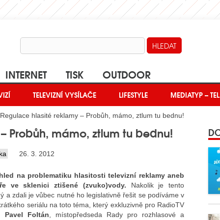
INTERNET
TISK
OUTDOOR
VIZÍ
TELEVIZNÍ VYSÍLAČE
LIFESTYLE
MEDIATYP – TEL
Regulace hlasité reklamy – Probůh, mámo, ztlum tu bednu!
 – Probůh, mámo, ztlum tu bednu!
DO
ka
26. 3. 2012
led na problematiku hlasitosti televizní reklamy aneb
ře ve sklenici ztišené (zvuko)vody.
Nakolik je tento
 a zdali je vůbec nutné ho legislativně řešit se podíváme v
krátkého seriálu na toto téma, který exkluzivně pro RadioTV
. Pavel Foltán
, místopředseda Rady pro rozhlasové a