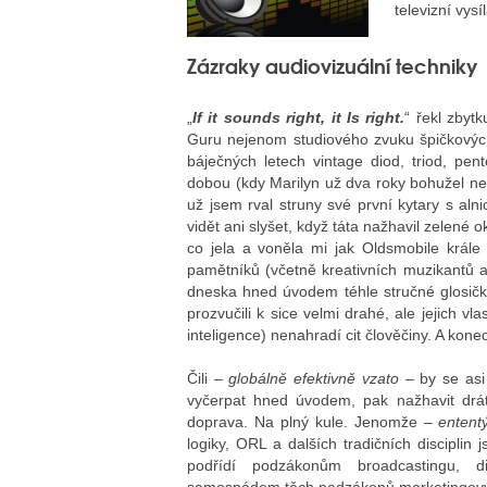
televizní vysí
Zázraky audiovizuální techniky
„
If it sounds right, it Is right.
“ řekl zbyt
Guru nejenom studiového zvuku špičkovýc
báječných letech vintage diod, triod, pen
dobou (kdy Marilyn už dva roky bohužel ne
už jsem rval struny své první kytary s aln
vidět ani slyšet, když táta nažhavil zelen
co jela a voněla mi jak Oldsmobile krále 
pamětníků (včetně kreativních muzikantů a
dneska hned úvodem téhle stručné glosičky 
prozvučili k sice velmi drahé, ale jejich vl
inteligence) nenahradí cit člověčiny. A kone
Čili –
globálně efektivně vzato
– by se asi
vyčerpat hned úvodem, pak nažhavit drát 
doprava. Na plný kule. Jenomže –
ententý
logiky, ORL a dalších tradičních disciplin 
podřídí podzákonům broadcastingu, di