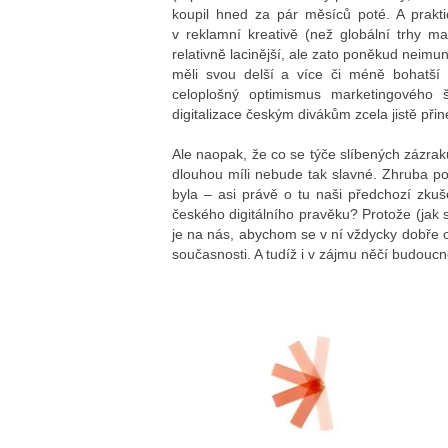
koupil hned za pár měsíců poté. A prakt
v reklamní kreativě (než globální trhy ma
relativně lacinější, ale zato poněkud neimun
měli svou delší a více či méně bohatší p
celoplošný optimismus marketingového 
digitalizace českým divákům zcela jistě přin
Ale naopak, že co se týče slíbených zázraků
dlouhou míli nebude tak slavné. Zhruba po 
byla – asi právě o tu naši předchozí zkuše
českého digitálního pravěku? Protože (jak 
je na nás, abychom se v ní vždycky dobře ori
současnosti. A tudíž i v zájmu něčí budoucno