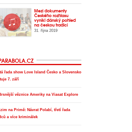
Mezi dokumenty
Českého rozhlasu
vynikl dánský pohled
na českou tradici
31. října 2019
PARABOLA.CZ
tá řada show Love Island Česko a Slovensko
tuje 7. září
drsnější věznice Ameriky na Viasat Explore
zim na Primě: Návrat Polabí, třetí řada
dců a více kriminálek