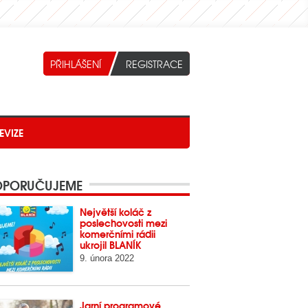
EVIZE
PORUČUJEME
Největší koláč z
poslechovosti mezi
komerčními rádii
ukrojil BLANÍK
9. února 2022
Jarní programové