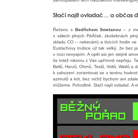
samospádem těch nadzákonů marketingových
Stačí najít ovladač… a občas d
Řečeno s
Bedřichem Smetanou
–
z mé
v sálech plných PéÁček, zkušebnách plnýc
skladu CO – nekecám) a tisících hodin ve
Eustachovy trubice už tak velký, že bez ja
v noci nevyspím. A opět asi jen stejně amo
že totéž nikomu z Vás upřímně nepřeju. T
Bellů, Herzů, Ohmů, Teslů, Voltů, Wattů a 
k zahození zorientovat se v terénu hodnot 
azimutů a kót, bez nichž bychom ani zdale
můžeme. Pohodlně. Stačí najít ovladač. A o