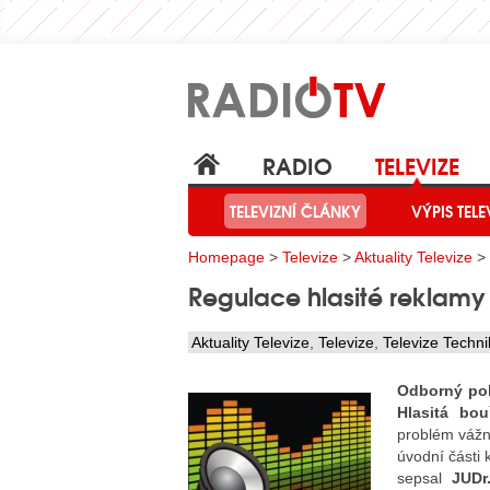
RADIO
TELEVIZE
TELEVIZNÍ ČLÁNKY
VÝPIS TELE
Homepage
>
Televize
>
Aktuality Televize
> 
Regulace hlasité reklamy
Aktuality Televize
,
Televize
,
Televize Techni
Odborný poh
Hlasitá bou
problém vážný
úvodní části 
sepsal
JUDr