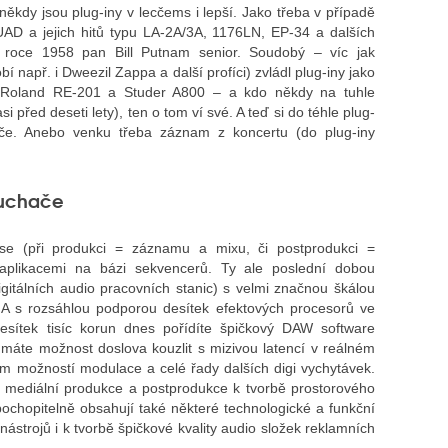
někdy jsou plug-iny v lecčems i lepší. Jako třeba v případě
UAD a jejich hitů typu LA-2A/3A, 1176LN, EP-34 a dalších
l v roce 1958 pan Bill Putnam senior. Soudobý – víc jak
 např. i Dweezil Zappa a další profíci) zvládl plug-iny jako
i Roland RE-201 a Studer A800 – a kdo někdy na tuhle
i před deseti lety), ten o tom ví své. A teď si do téhle plug-
če. Anebo venku třeba záznam z koncertu (do plug-iny
luchače
se (při produkci = záznamu a mixu, či postprodukci =
aplikacemi na bázi sekvencerů. Ty ale poslední dobou
tálních audio pracovních stanic) s velmi značnou škálou
. A s rozsáhlou podporou desítek efektových procesorů ve
sítek tisíc korun dnes pořídíte špičkový DAW software
e máte možnost doslova kouzlit s mizivou latencí v reálném
m možností modulace a celé řady dalších digi vychytávek.
 mediální produkce a postprodukce k tvorbě prostorového
ž pochopitelně obsahují také některé technologické a funkční
ástrojů i k tvorbě špičkové kvality audio složek reklamních