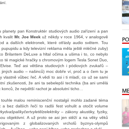
lání.
ku planety pan Konstruktér studiových audio zařízení a pan
h kvalit
Mr. Joe Meek
už někdy v roce 1964, v analogově
PO
tod a dalších elektronek, které otřásly audio světem. Tou
 pupupidu a kdy televizní reklama měla ještě mléčné zuby)
ico Brilantem DeLuxe a hltal očima a ušima i to, co nebylo
é oko té magické hračky s chromovým logem Tesla Sonet Duo,
Elvise. Teď asi většina studiových i pódiových zvukařů –
 jiných audio – našinců) moc dobře ví, proč a o čem tu je
vlastně vůbec řeč. A vědí to asi i ti mladí, co už se sami
astní zkušenosti, že ani ta sebelepší technika (ba ani umělá
c konců, že největší rachot je absolutní ticho…
ME
 touhle malou reminiscenční nostalgií mohlo zadané téma
a bez dalších řečí to radši fest vohulit a otočit volume
kydvašpalíkyčertvyletělzelektriky
– zákony akustiky, fyziky,
jsou objektivní. A už proto se asi jen stěží a na věky věků
rigovaným z globalizovaných vrcholů byznys-olympů