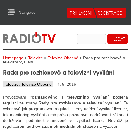
Navigace
urn to Content
Navigace
E
ALITY RADIA
ALITY TELEVIZE
Homepage
>
Televize
>
Televize Obecné
> Rada pro rozhlasové a
ALITY INTERNET
televizní vysílání
Rada pro rozhlasové a televizní vysílání
ALITY TISK
Televize
,
Televize Obecné
4. 5. 2016
ALITY RADIA
Provozování
rozhlasového i televizního vysílání
podléhá
regulaci ze strany
Rady pro rozhlasové a televizní vysílání
. Ta
S RÁDIÍ
vykonává jak programovou regulaci – tedy udělení vysílací licence,
tak monitoring vysílání a má právo požadovat dodržování zákona i
ECHOVOST RÁDIÍ
dodržování podmínek stanovené ve vysílací licenci. Rovněž je
regulátorem
audiovizuálních mediálních služeb
na vyžádání.
O VYSÍLAČE