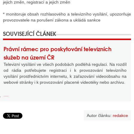
jejich změn, registrací a jejich změn
* monitoruje obsah rozhlasového a televizního vysílání, upozorňuje
provozovatele na porušení zákona a ukládá sankce
GY
 SE STÁT BLOGEREM
EX BLOGERA
Právní rámec pro poskytování televizních
služeb na území ČR
Televizní vysílání ve všech podobách podléhá regulaci. Na rozdíl
UZE
od rádia potřebujete registraci i k provozování televizního
vysílání prostřednictvím internetu, k zařazování videoobsahu na
X DISKUTÉRA NA RADIOTV
webové stránky i k provozování placené videotéky nebo archivu.
IV STARŠÍCH DISKUZÍ
....
Autor článku:
redakce