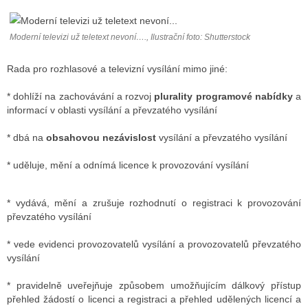
Moderní televizi už teletext nevoní…., Ilustrační foto: Shutterstock
ALITY TELEVIZE
Rada pro rozhlasové a televizní vysílání mimo jiné:
 TELEVIZÍ
* dohlíží na zachovávání a rozvoj
plurality programové nabídky
a
VIZNÍ VYSÍLAČE
informací v oblasti vysílání a převzatého vysílání
* dbá na
obsahovou nezávislost
vysílání a převzatého vysílání
ALITY INTERNET
* uděluje, mění a odnímá licence k provozování vysílání
RNETOVÁ RÁDIA
RNETOVÉ STRÁNKY RÁDIÍ
* vydává, mění a zrušuje rozhodnutí o registraci k provozování
převzatého vysílání
RNETOVÉ STRÁNKY TV
* vede evidenci provozovatelů vysílání a provozovatelů převzatého
vysílání
ALITY TISK
* pravidelně uveřejňuje způsobem umožňujícím dálkový přístup
přehled žádostí o licenci a registraci a přehled udělených licencí a