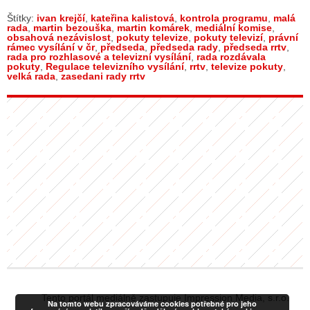
Štítky:
ivan krejčí
,
kateřina kalistová
,
kontrola programu
,
malá
rada
,
martin bezouška
,
martin komárek
,
mediální komise
,
obsahová nezávislost
,
pokuty televize
,
pokuty televizí
,
právní
rámec vysílání v čr
,
předseda
,
předseda rady
,
předseda rrtv
,
rada pro rozhlasové a televizní vysílání
,
rada rozdávala
pokuty
,
Regulace televizního vysílání
,
rrtv
,
televize pokuty
,
velká rada
,
zasedani rady rrtv
Tento portál mediálně zastupuje Impression Media, s.r.o.
Na tomto webu zpracováváme cookies potřebné pro jeho