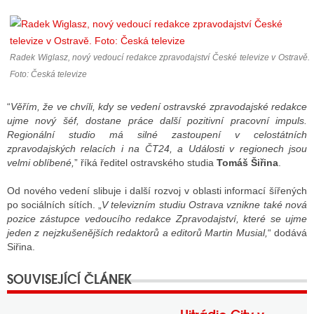
ALITY TELEVIZE
Radek Wiglasz, nový vedoucí redakce zpravodajství České televize v Ostravě.
 TELEVIZÍ
Foto: Česká televize
VIZNÍ VYSÍLAČE
“
Věřím, že ve chvíli, kdy se vedení ostravské zpravodajské redakce
ujme nový šéf, dostane práce další pozitivní pracovní impuls.
Regionální studio má silné zastoupení v celostátních
zpravodajských relacích i na ČT24, a Události v regionech jsou
ALITY INTERNET
velmi oblíbené,
” říká ředitel ostravského studia
Tomáš Šiřina
.
RNETOVÁ RÁDIA
Od nového vedení slibuje i další rozvoj v oblasti informací šířených
po sociálních sítích. „
V televizním studiu Ostrava vznikne také nová
RNETOVÉ STRÁNKY RÁDIÍ
pozice zástupce vedoucího redakce Zpravodajství, které se ujme
jeden z nejzkušenějších redaktorů a editorů Martin Musial,
“ dodává
RNETOVÉ STRÁNKY TV
Siřina.
ALITY TISK