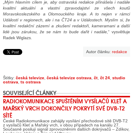
„
Mým hlavním cílem je, aby ostravská redakce přinášela i nadále
kvalitní aktuální a vlastní zpravodajství ze všech koutů
Moravskoslezského a Olomouckého kraje. A to nejen v rámci
Událostí v regionech, ale i na ČT24 a v Událostech. Myslím si, že
kvalitní redakční zázemí a zkušení redaktoři, kameramani a další
lidé jsou zárukou, že se nám to bude dařit i nadále,
“ vysvětluje
Radek Wiglazs.
Autor článku:
redakce
Štítky:
česká televize
,
česká televize ostrava
,
čt
,
čt 24
,
studio
ostrava
,
ts ostrava
SOUVISEJÍCÍ ČLÁNKY
RADIOKOMUNIKACE SPUŠTĚNÍM VYSÍLAČŮ KLEŤ A
MAŘSKÝ VRCH DOKONČILY POKRYTÍ SVÉ DVB-T2
SÍTĚ
České Radiokomunikace zahájily vysílání přechodové sítě DVB-T2
z vysílačů Kleť a Mařský vrch, v obou případech na kanálu 27.
Současně posilují signál zprovozněním dalších dokrývačů – Zdíkov,