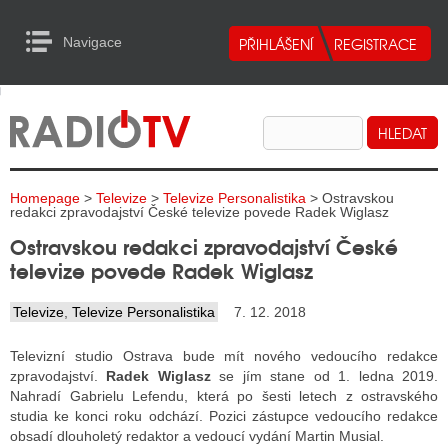
Navigace
urn to Content
Navigace
E
ALITY RADIA
ALITY TELEVIZE
Homepage
>
Televize
>
Televize Personalistika
> Ostravskou
ALITY INTERNET
redakci zpravodajství České televize povede Radek Wiglasz
Ostravskou redakci zpravodajství České
ALITY TISK
televize povede Radek Wiglasz
Televize
,
Televize Personalistika
7. 12. 2018
ALITY RADIA
Televizní studio Ostrava bude mít nového vedoucího redakce
S RÁDIÍ
zpravodajství.
Radek Wiglasz
se jím stane od 1. ledna 2019.
Nahradí Gabrielu Lefendu, která po šesti letech z ostravského
ECHOVOST RÁDIÍ
studia ke konci roku odchází. Pozici zástupce vedoucího redakce
obsadí dlouholetý redaktor a vedoucí vydání Martin Musial.
O VYSÍLAČE