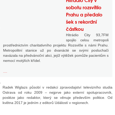
Hitrádio City v
sobotu rozsvítilo
Prahu a předalo
GY
šek s rekordní
částkou
 SE STÁT BLOGEREM
Hitrádio City 93,7FM
EX BLOGERA
spojilo celou metropoli
prostřednictvím charitativního projektu Rozsviťte s námi Prahu.
Metropolitní stanice už po dvanácté se svými posluchači
navázala na předvánoční akci, jejíž výtěžek pomůže pacientům s
UZE
nemocí motýlích křídel.
X DISKUTÉRA NA RADIOTV
....
IV STARŠÍCH DISKUZÍ
Radek Wiglazs působí v redakci zpravodajství televizního studia
Ostrava od roku 2009 – nejprve jako externí spolupracovník,
posléze jako redaktor, který se věnuje především politice. Od
května 2017 je jedním z editorů Událostí v regionech.