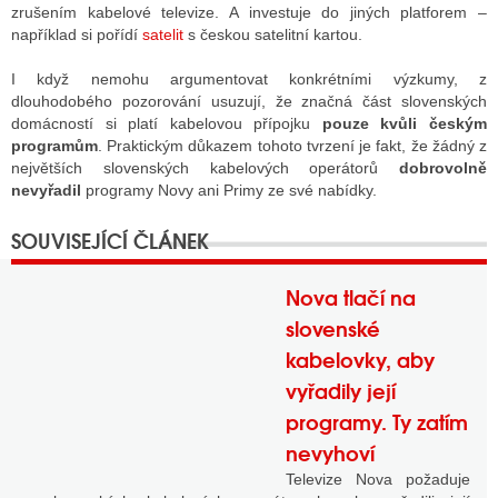
zrušením kabelové televize. A investuje do jiných platforem –
například si pořídí
satelit
s českou satelitní kartou.
I když nemohu argumentovat konkrétními výzkumy, z
dlouhodobého pozorování usuzují, že značná část slovenských
domácností si platí kabelovou přípojku
pouze kvůli českým
programům
. Praktickým důkazem tohoto tvrzení je fakt, že žádný z
největších slovenských kabelových operátorů
dobrovolně
nevyřadil
programy Novy ani Primy ze své nabídky.
Nova tlačí na
slovenské
kabelovky, aby
vyřadily její
programy. Ty zatím
nevyhoví
Televize Nova požaduje