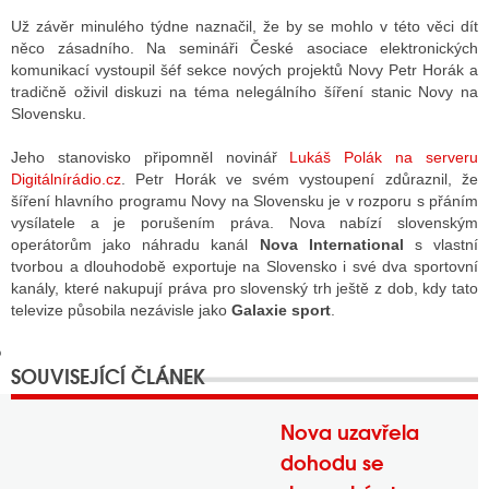
Už závěr minulého týdne naznačil, že by se mohlo v této věci dít
něco zásadního. Na semináři České asociace elektronických
komunikací vystoupil šéf sekce nových projektů Novy Petr Horák a
GY
tradičně oživil diskuzi na téma nelegálního šíření stanic Novy na
Slovensku.
 SE STÁT BLOGEREM
Jeho stanovisko připomněl novinář
Lukáš Polák na serveru
EX BLOGERA
Digitálnírádio.cz
. Petr Horák ve svém vystoupení zdůraznil, že
šíření hlavního programu Novy na Slovensku je v rozporu s přáním
vysílatele a je porušením práva. Nova nabízí slovenským
UZE
operátorům jako náhradu kanál
Nova International
s vlastní
tvorbou a dlouhodobě exportuje na Slovensko i své dva sportovní
X DISKUTÉRA NA RADIOTV
kanály, které nakupují práva pro slovenský trh ještě z dob, kdy tato
televize působila nezávisle jako
Galaxie sport
.
IV STARŠÍCH DISKUZÍ
Nova uzavřela
dohodu se