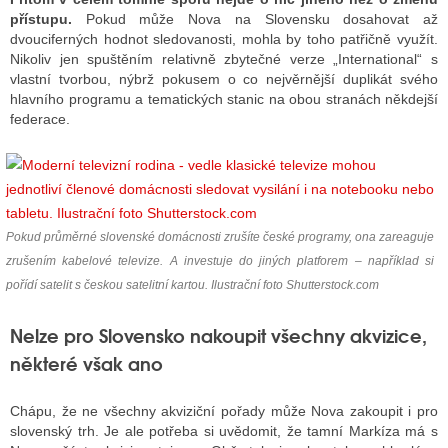
přístupu.
Pokud může Nova na Slovensku dosahovat až
dvouciferných hodnot sledovanosti, mohla by toho patřičně využít.
Nikoliv jen spuštěním relativně zbytečné verze „International“ s
vlastní tvorbou, nýbrž pokusem o co nejvěrnější duplikát svého
hlavního programu a tematických stanic na obou stranách někdejší
federace.
Pokud průměrné slovenské domácnosti zrušíte české programy, ona zareaguje
zrušením kabelové televize. A investuje do jiných platforem – například si
pořídí satelit s českou satelitní kartou. Ilustrační foto Shutterstock.com
Nelze pro Slovensko nakoupit všechny akvizice,
některé však ano
Chápu, že ne všechny akviziční pořady může Nova zakoupit i pro
slovenský trh. Je ale potřeba si uvědomit, že tamní Markíza má s