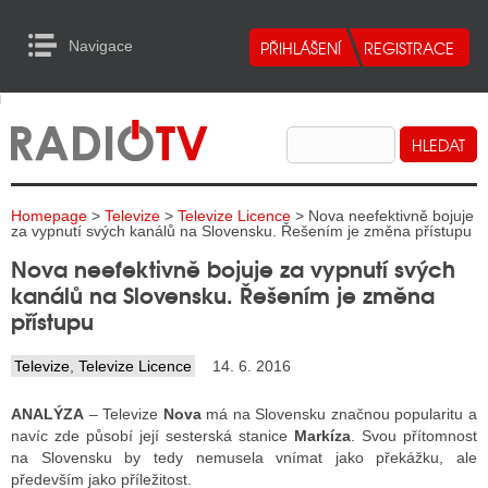
Navigace
urn to Content
Navigace
E
ALITY RADIA
ALITY TELEVIZE
Homepage
>
Televize
>
Televize Licence
> Nova neefektivně bojuje
ALITY INTERNET
za vypnutí svých kanálů na Slovensku. Řešením je změna přístupu
Nova neefektivně bojuje za vypnutí svých
ALITY TISK
kanálů na Slovensku. Řešením je změna
přístupu
ALITY RADIA
Televize
,
Televize Licence
14. 6. 2016
S RÁDIÍ
ANALÝZA
– Televize
Nova
má na Slovensku značnou popularitu a
ECHOVOST RÁDIÍ
navíc zde působí její sesterská stanice
Markíza
. Svou přítomnost
na Slovensku by tedy nemusela vnímat jako překážku, ale
O VYSÍLAČE
především jako příležitost.