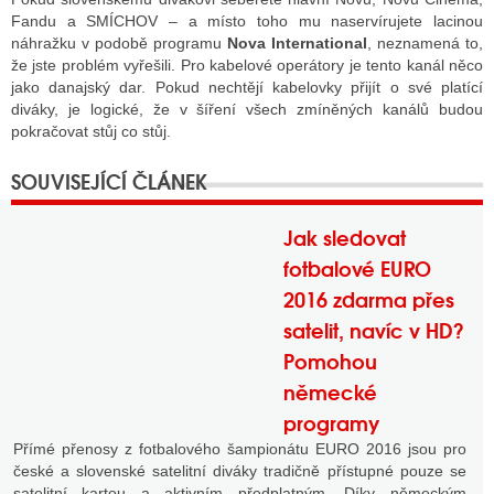
Fandu a SMÍCHOV – a místo toho mu naservírujete lacinou
náhražku v podobě programu
Nova International
, neznamená to,
že jste problém vyřešili. Pro kabelové operátory je tento kanál něco
jako danajský dar. Pokud nechtějí kabelovky přijít o své platící
diváky, je logické, že v šíření všech zmíněných kanálů budou
pokračovat stůj co stůj.
Jak sledovat
fotbalové EURO
2016 zdarma přes
satelit, navíc v HD?
Pomohou
německé
programy
Přímé přenosy z fotbalového šampionátu EURO 2016 jsou pro
české a slovenské satelitní diváky tradičně přístupné pouze se
satelitní kartou a aktivním předplatným. Díky německým