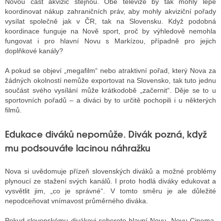
Novou část akvizic stejnou. Obě televize by tak mohly lépe
koordinovat nákup zahraničních práv, aby mohly akviziční pořady
vysílat společně jak v ČR, tak na Slovensku. Když podobná
koordinace funguje na Nově sport, proč by výhledově nemohla
fungovat i pro hlavní Novu s Markízou, případně pro jejich
doplňkové kanály?
A pokud se objeví „megafilm“ nebo atraktivní pořad, který Nova za
žádných okolností nemůže exportovat na Slovensko, tak tuto jednu
součást svého vysílání může krátkodobě „začernit“. Děje se to u
sportovních pořadů – a diváci by to určitě pochopili i u některých
filmů.
Edukace diváků nepomůže. Divák pozná, když
mu podsouváte lacinou náhražku
Nova si uvědomuje přízeň slovenských diváků a možné problémy
plynoucí ze stažení svých kanálů. I proto hodlá diváky edukovat a
vysvětlit jim, „co je správné“. V tomto směru je ale důležité
nepodceňovat vnímavost průměrného diváka.
Pokud slovenskému divákovi seberete hlavní Novu, Novu Cinema,