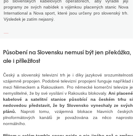
po slovenských kabelových operátorech, aby vyřadili její
programy ze svých nabídek s výjimkou placených stanic Nova
International a Nova sport, které jsou určeny pro slovenský trh.
Výsledek je zatím nejasný.
....
Působení na Slovensku nemusí být jen překážka,
ale i příležitost
Český a slovenský televizní trh je i díky jazykové srozumitelnosti
vzájemně propojen. Podobné televizní propojení funguje například i
mezi Německem a Rakouskem. Pro německé komerční televize je
nemyslitelné, že by své vysílání v Rakousku blokovaly.
Ani placené
kabelové a satelitní stanice působící na českém trhu si
nedovedou představit, že by Slovensko vynechaly ze svých
plánů.
Naproti tomu, vzájemná blokace hlavních českých
plnoformátových kanálů je považována za něco naprosto
normálního.
Přitom v celém tomhle sporu nejde o nic jiného než o změnu