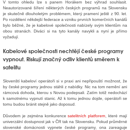
V tomto ohledu lze s panem Horákem bez výhrad souhlasit.
Neautorizované šíření některých českých programů na Slovensku
je skutečně dlouholetým problémem, který pramení ještě z 90. let.
Po rozdělení někdejší federace a vzniku prvních komerčních kanálů
bylo běžné, že je kabelové společnosti nabízely svým klientům na
obou stranách. Diváci si na tyto kanály navykli a nyní je přímo
vyžadují.
Kabelové společnosti nechtějí české programy
vypnout. Riskují značný odliv klientů směrem k
satelitu
Slovenští kabeloví operátoři si v praxi ani nepřipouští možnost, že
by české programy jednou stáhli z nabídky. Nic na tom nemění ani
rámcová dohoda, kterou s Novou podepsali. Zatím totiž nedochází
k samotnému vypnutí stanic. Až k tomu jednou dojde, operátoři se
tomu budou bránit stejně jako doposud.
Důvodem je zejména konkurence
satelitních platforem
, které mají
univerzální dostupnost jak v ČR tak na Slovensku. Pokud průměrné
slovenské domácnosti vypnete české programy, ona zareaguje