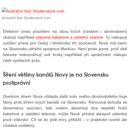
Ilustrační foto Shutterstock.com
ALITY TELEVIZE
 TELEVIZÍ
Efektivní cestu působení na obou trzích (českém i slovenském)
ukazují například
placené kabelové a satelitní stanice
. Ty nakupují
VIZNÍ VYSÍLAČE
vysílací práva pro český i slovenský trh současně. Nova má navíc
na Slovensku silného spojence Markízu. Není proto jasné, proč obě
televize nekoordinují své kroky například při společném nákupu
části vysílacích práv.
ALITY INTERNET
Šíření většiny kanálů Novy je na Slovensku
RNETOVÁ RÁDIA
protiprávní
RNETOVÉ STRÁNKY RÁDIÍ
Dnešním dnem Nova ohlásila další kolo svého dlouhodobého boje
RNETOVÉ STRÁNKY TV
Novy proti šíření svých kanálů na Slovensku. Rámcová dohoda se
slovenskou asociací, kde ovšem absentují dva největší hráči
kabelové a satelitní televize, může Nově přinést alespoň zdánlivý
ALITY TISK
pocit vítězství. Cíl se do jisté míry přiblížil – v praktické rovině ale
zůstává vzdálený.