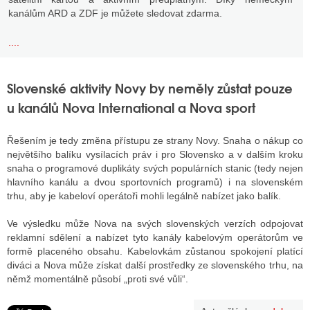
kanálům ARD a ZDF je můžete sledovat zdarma.
....
Slovenské aktivity Novy by neměly zůstat pouze
u kanálů Nova International a Nova sport
Řešením je tedy změna přístupu ze strany Novy. Snaha o nákup co
největšího balíku vysílacích práv i pro Slovensko a v dalším kroku
snaha o programové duplikáty svých populárních stanic (tedy nejen
hlavního kanálu a dvou sportovních programů) i na slovenském
trhu, aby je kabeloví operátoři mohli legálně nabízet jako balík.
Ve výsledku může Nova na svých slovenských verzích odpojovat
reklamní sdělení a nabízet tyto kanály kabelovým operátorům ve
formě placeného obsahu. Kabelovkám zůstanou spokojení platící
diváci a Nova může získat další prostředky ze slovenského trhu, na
němž momentálně působí „proti své vůli“.