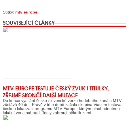
Štítky:
mtv europe
GY
SOUVISEJÍCÍ ČLÁNKY
 SE STÁT BLOGEREM
EX BLOGERA
UZE
X DISKUTÉRA NA RADIOTV
IV STARŠÍCH DISKUZÍ
MTV EUROPE TESTUJE ČESKÝ ZVUK I TITULKY,
ZŘEJMĚ SKONČÍ DALŠÍ MUTACE
Do konce vysílání česko-slovenské verze hudebního kanálu MTV
zůstává 40 dní. Právě v této době začala skupina Viacom testovat
českou lokalizaci programu MTV Europe, kterým plnohodnotnou
lokální verzi nahradí. Testy zahrnují několik zemí.