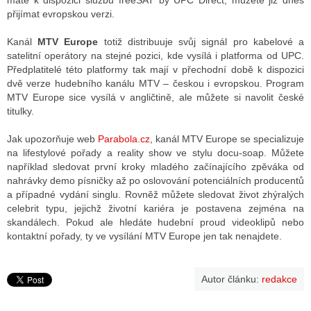
máte k dispozici službu freeSAT by UPC Direct, můžete již dnes
přijímat evropskou verzi.
Kanál
MTV Europe
totiž distribuuje svůj signál pro kabelové a
ALITY TELEVIZE
satelitní operátory na stejné pozici, kde vysílá i platforma od UPC.
Předplatitelé této platformy tak mají v přechodní době k dispozici
 TELEVIZÍ
dvě verze hudebního kanálu MTV – českou i evropskou. Program
MTV Europe sice vysílá v angličtině, ale můžete si navolit české
VIZNÍ VYSÍLAČE
titulky.
Jak upozorňuje web
Parabola.cz
, kanál MTV Europe se specializuje
ALITY INTERNET
na lifestylové pořady a reality show ve stylu docu-soap. Můžete
například sledovat první kroky mladého začínajícího zpěváka od
RNETOVÁ RÁDIA
nahrávky demo písničky až po oslovování potenciálních producentů
a případné vydání singlu. Rovněž můžete sledovat život zhýralých
RNETOVÉ STRÁNKY RÁDIÍ
celebrit typu, jejichž životní kariéra je postavena zejména na
skandálech. Pokud ale hledáte hudební proud videoklipů nebo
RNETOVÉ STRÁNKY TV
kontaktní pořady, ty ve vysílání MTV Europe jen tak nenajdete.
Autor článku:
redakce
ALITY TISK