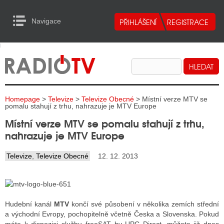
Navigace
urn to Content
Navigace
E
ALITY RADIA
ALITY TELEVIZE
Homepage
>
Televize
>
Televize Obecné
> Místní verze MTV se
ALITY INTERNET
pomalu stahují z trhu, nahrazuje je MTV Europe
Místní verze MTV se pomalu stahují z trhu,
ALITY TISK
nahrazuje je MTV Europe
Televize
,
Televize Obecné
12. 12. 2013
ALITY RADIA
S RÁDIÍ
ECHOVOST RÁDIÍ
Hudební kanál
MTV
končí své působení v několika zemích střední
a východní Evropy, pochopitelně včetně Česka a Slovenska. Pokud
O VYSÍLAČE