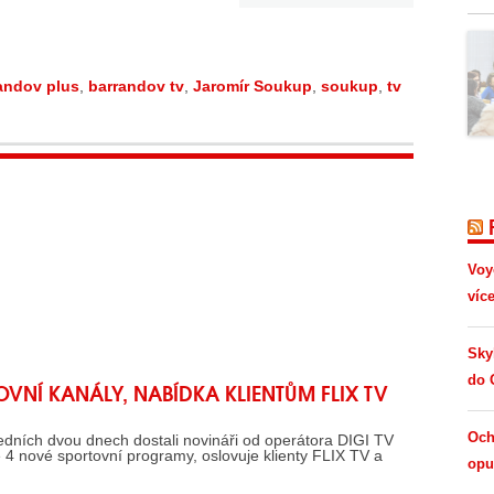
andov plus
,
barrandov tv
,
Jaromír Soukup
,
soukup
,
tv
Voy
víc
Sky
do 
OVNÍ KANÁLY, NABÍDKA KLIENTŮM FLIX TV
Och
ch dvou dnech dostali novináři od operátora DIGI TV
e 4 nové sportovní programy, oslovuje klienty FLIX TV a
opus