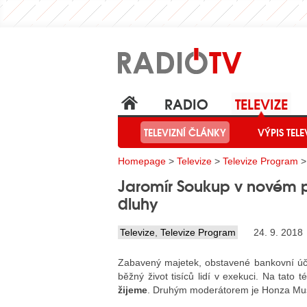
RADIO
TELEVIZE
TELEVIZNÍ ČLÁNKY
VÝPIS TELE
Homepage
>
Televize
>
Televize Program
>
Jaromír Soukup v novém 
dluhy
Televize
,
Televize Program
24. 9. 2018
Zabavený majetek, obstavené bankovní účt
běžný život tisíců lidí v exekuci. Na ta
žijeme
. Druhým moderátorem je Honza Mus