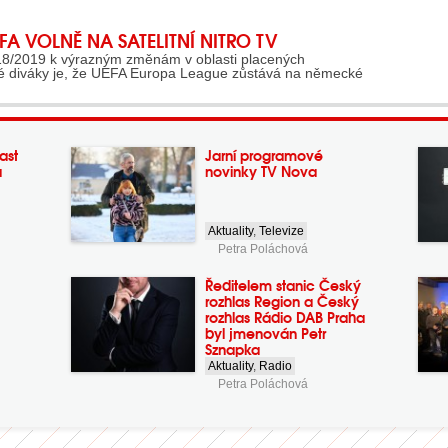
FA VOLNĚ NA SATELITNÍ NITRO TV
8/2019 k výrazným změnám v oblasti placených
ké diváky je, že UEFA Europa League zůstává na německé
ast
Jarní programové
a
novinky TV Nova
Aktuality
,
Televize
Petra Poláchová
Ředitelem stanic Český
rozhlas Region a Český
rozhlas Rádio DAB Praha
byl jmenován Petr
Sznapka
Aktuality
,
Radio
Petra Poláchová