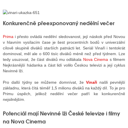
ALITY TELEVIZE
Konkurenčně přeexponovaný nedělní večer
 TELEVIZÍ
Prima
i přesto ovládá nedělní sledovanost, její náskok před Novou
VIZNÍ VYSÍLAČE
v hlavním vysílacím čase je šest procentních bodů v univerzální
cílově skupině diváků starších patnácti let. Seriál Vinaři i tentokrát
dominoval, měl ale o 600 tisíc diváků méně než před týdnem. Lze
tedy usuzovat, že část diváků mu odlákala
Nova Cinema
s filmem
ALITY INTERNET
Nejkrásnější hádanka a část lidí volilo Českou televizi a její cyklus
Nevinné lži.
RNETOVÁ RÁDIA
Pro další týdny se můžeme domnívat, že
Vinaři
našli pevnější
RNETOVÉ STRÁNKY RÁDIÍ
základnu, která čítá téměř 1,5 milionu diváků na každý díl. To je pro
Primu úspěch, jelikož nedělní večer patří ke konkurenčně
RNETOVÉ STRÁNKY TV
nejsilnějším.
Potenciál mají Nevinné lži České televize i filmy
ALITY TISK
na Nova Cinema