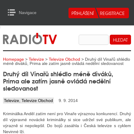
Navigace
urn to Content
Navigace
E
ALITY RADIA
ALITY TELEVIZE
Homepage
>
Televize
>
Televize Obchod
> Druhý díl Vinařů shlédlo
ALITY INTERNET
méně diváků, Prima ale zatím jasně ovládá nedělní sledovanost
Druhý díl Vinařů shlédlo méně diváků,
ALITY TISK
Prima ale zatím jasně ovládá nedělní
sledovanost
ALITY RADIA
Televize
,
Televize Obchod
9. 9. 2014
S RÁDIÍ
Kriminálka Anděl zatím není pro Vinaře výraznou konkurencí. Druhý
ECHOVOST RÁDIÍ
díl výpravné novácké kriminálky si sice udržel své publikum, ale
výrazně si nepolepšil. Do bojů zasáhla i Česká televize s cyklem
O VYSÍLAČE
Nevinné lži.