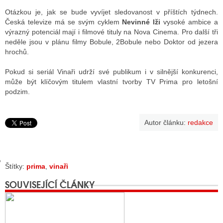
Otázkou je, jak se bude vyvíjet sledovanost v příštích týdnech.
Česká televize má se svým cyklem
Nevinné lži
vysoké ambice a
výrazný potenciál mají i filmové tituly na Nova Cinema. Pro další tři
GY
neděle jsou v plánu filmy Bobule, 2Bobule nebo Doktor od jezera
hrochů.
 SE STÁT BLOGEREM
Pokud si seriál Vinaři udrží své publikum i v silnější konkurenci,
EX BLOGERA
může být klíčovým titulem vlastní tvorby TV Prima pro letošní
podzim.
UZE
Autor článku:
redakce
X DISKUTÉRA NA RADIOTV
IV STARŠÍCH DISKUZÍ
Štítky:
prima
,
vinaři
SOUVISEJÍCÍ ČLÁNKY