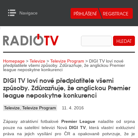
Navigace
urn to Content
Navigace
E
ALITY RADIA
ALITY TELEVIZE
Homepage
>
Televize
>
Televize Program
> DIGI TV loví nové
ALITY INTERNET
předplatitele všemi způsoby. Zdůrazňuje, že anglickou Premier
league neposkytne konkurenci
ALITY TISK
DIGI TV loví nové předplatitele všemi
způsoby. Zdůrazňuje, že anglickou Premier
league neposkytne konkurenci
ALITY RADIA
Televize
,
Televize Program
11. 4. 2016
S RÁDIÍ
Zápasy atraktivní fotbalové
Premier League
naladíte od srpna
ECHOVOST RÁDIÍ
pouze na satelitní televizi Nová
DIGI TV
, která vlastní exkluzivní
práva na jejich vysílání pro ČR a opakovaně potvrzuje, že je
O VYSÍLAČE