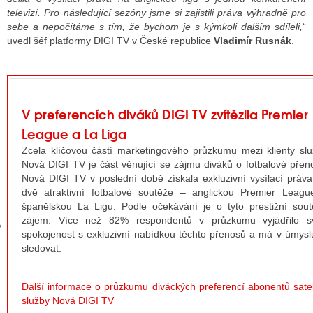
televizí. Pro následující sezóny jsme si zajistili práva výhradně pro
sebe a nepočítáme s tím, že bychom je s kýmkoli dalším sdíleli,
“
uvedl šéf platformy DIGI TV v České republice
Vladimír Rusnák
.
GY
 SE STÁT BLOGEREM
EX BLOGERA
V preferencích diváků DIGI TV zvítězila Premier
League a La Liga
Zcela klíčovou částí marketingového průzkumu mezi klienty sl
UZE
Nová DIGI TV je část věnující se zájmu diváků o fotbalové přen
Nová DIGI TV v poslední době získala exkluzivní vysílací práv
X DISKUTÉRA NA RADIOTV
dvě atraktivní fotbalové soutěže – anglickou Premier Leagu
španělskou La Ligu. Podle očekávání je o tyto prestižní sou
IV STARŠÍCH DISKUZÍ
zájem. Více než 82% respondentů v průzkumu vyjádřilo s
spokojenost s exkluzivní nabídkou těchto přenosů a má v úmysl
sledovat.
Další informace o průzkumu diváckých preferencí abonentů satel
služby Nová DIGI TV