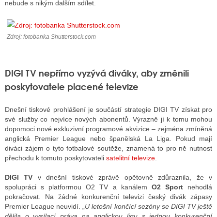
nebude s nikým dalším sdílet.
ALITY TELEVIZE
Zdroj: fotobanka Shutterstock.com
 TELEVIZÍ
VIZNÍ VYSÍLAČE
DIGI TV nepřímo vyzývá diváky, aby změnili
poskytovatele placené televize
ALITY INTERNET
Dnešní tiskové prohlášení je součástí strategie DIGI TV získat pro
své služby co nejvíce nových abonentů. Výrazně jí k tomu mohou
RNETOVÁ RÁDIA
dopomoci nové exkluzivní programové akvizice – zejména zmíněná
anglická Premier League nebo španělská La Liga. Pokud mají
RNETOVÉ STRÁNKY RÁDIÍ
diváci zájem o tyto fotbalové soutěže, znamená to pro ně nutnost
přechodu k tomuto poskytovateli
satelitní televize
.
RNETOVÉ STRÁNKY TV
DIGI TV
v dnešní tiskové zprávě opětovně zdůraznila, že v
spolupráci s platformou O2 TV a kanálem
O2 Sport
nehodlá
pokračovat. Na žádné konkurenční televizi český divák zápasy
ALITY TISK
Premier League neuvidí. „
U letošní končící sezóny se DIGI TV ještě
dělila o vysílací práva na anglickou ligu s jednou konkurenční