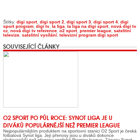
Štítky:
digi sport
,
digi sport 2
,
digi sport 3
,
digi sport 4
,
digi
sport program
,
digi tv
,
la liga
,
la liga na digi sport
,
nová digi tv
cz
,
nová digi tv reference
,
o2 sport
,
premier league
,
satelitní
televize
,
satelitní vysílání
,
televizní program digi sport
SOUVISEJÍCÍ ČLÁNKY
O2 SPORT PO PŮL ROCE: SYNOT LIGA JE U
DIVÁKŮ POPULÁRNĚJŠÍ NEŽ PREMIER LEAGUE
Nejpopulárnějším produktem na sportovní stanici O2 Sport je česká
fotbalová Synot liga. Její přenosy jsou u diváků dokonce
sledovanější než přenosy anglické Premier league. Zápasy Synot