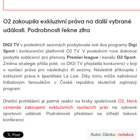
O2 zakoupila exkluzivní práva na další vybrané
události. Podrobnosti řekne zítra
DIGI TV
v posledních sezonách poskytovala své dva programy
Digi
Sport
i konkurenční platformě O2 TV. V posledním roce dokonce
poskytla sublicenci pro přenosy
Premier league
i kanálu
O2 Sport
.
Změna strategie přišla poté, co DIGI TV přeplatila konkurenci v boji
o vysílací práva pro následující tři sezony. Následně přikoupila i
exkluzivní práva k španělské La Lize. Díky tomu může nabídnout
fotbalovým fanouškům v České republice skutečně zajímavý
program.
Dnešní prohlášení je patrně reakcí na kroky společnosti
O2, která
oznámila zakoupení exkluzivních vysílacích práv
na vybrané
sportovní události. Podrobnosti představí na zítřejší tiskové
konferenci.
Autor článku:
redakce