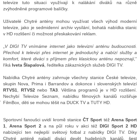
televize tuto situaci využívají k nalákání diváků na různě
zvýhodněné programové balíčky.
Uživatelé Chytré antény mohou využívat všech výhod moderní
GY
televize, jako je sedmidenní archiv vysílání, bohatá nabídka stanic
v HD rozlišení či možnost přeskakování reklam.
 SE STÁT BLOGEREM
EX BLOGERA
„
V DIGI TV vnímáme internet jako televizní anténu budoucnosti.
Přechod k televizi přes internet je jednoduchý a nabízí služby a
komfort, které diváci s příjmem přes klasickou anténu nepoznají,
“
říká
Iveta Šlapalová
, ředitelka zákaznických služeb DIGI TV.
UZE
Nabídka Chytré antény zahrnuje všechny stanice České televize,
X DISKUTÉRA NA RADIOTV
skupin Nova, Prima i Barrandov a dokonce i slovenských televizí
RTVS1
,
RTVS2
nebo
TA3
. Většina programů je v HD rozlišení.
IV STARŠÍCH DISKUZÍ
Nechybí Televize Seznam, nabídku filmových kanálů rozšiřuje
FilmBox, děti se mohou těšit na DUCK TV a TUTY HD.
Sportovní fanoušci uvidí kromě stanice
ČT Sport
též
Arena Sport
1
,
Arena Sport 2
a na půl roku v akci též
DIGI Sport 2 HD
nabízející ten nejlepší světový fotbal z nabídky DIGI TV. Díky
Chytré anténě naladí diváci devět hudebních kanálů, šest