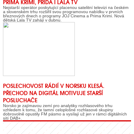
PRIMA KRIMI, PŘIDÁ I LALA TV
Nejstarší operátor poskytující placenou satelitní televizi na českém
a slovenském trhu rozšiřil svou programovou nabídku v prvních
březnových dnech o programy JOJ Cinema a Prima Krimi. Nová
dětská Lala TV zahájí v dubnu.
POSLECHOVOST RÁDIÍ V NORSKU KLESÁ.
PŘECHOD NA DIGITÁL MOTIVUJE STARŠÍ
POSLUCHAČE
Norsko je zajímavou zemí pro analytiky rozhlasového trhu
vzhledem k tomu, že tamní celoplošné rozhlasové skupiny
dobrovolně opustily FM pásmo a vysílají už jen v rámci digitálních
sítí DAB+.