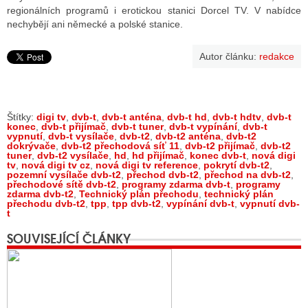
regionálních programů i erotickou stanici Dorcel TV. V nabídce
nechybějí ani německé a polské stanice.
Autor článku:
redakce
Štítky:
digi tv
,
dvb-t
,
dvb-t anténa
,
dvb-t hd
,
dvb-t hdtv
,
dvb-t
konec
,
dvb-t přijímač
,
dvb-t tuner
,
dvb-t vypínání
,
dvb-t
vypnutí
,
dvb-t vysílače
,
dvb-t2
,
dvb-t2 anténa
,
dvb-t2
dokrývače
,
dvb-t2 přechodová síť 11
,
dvb-t2 přijímač
,
dvb-t2
tuner
,
dvb-t2 vysílače
,
hd
,
hd přijímač
,
konec dvb-t
,
nová digi
tv
,
nová digi tv cz
,
nová digi tv reference
,
pokrytí dvb-t2
,
pozemní vysílače dvb-t2
,
přechod dvb-t2
,
přechod na dvb-t2
,
přechodové sítě dvb-t2
,
programy zdarma dvb-t
,
programy
zdarma dvb-t2
,
Technický plán přechodu
,
technický plán
přechodu dvb-t2
,
tpp
,
tpp dvb-t2
,
vypínání dvb-t
,
vypnutí dvb-
t
SOUVISEJÍCÍ ČLÁNKY