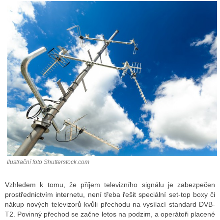
ALITY TELEVIZE
 TELEVIZÍ
VIZNÍ VYSÍLAČE
ALITY INTERNET
RNETOVÁ RÁDIA
RNETOVÉ STRÁNKY RÁDIÍ
Ilustrační foto Shutterstock.com
RNETOVÉ STRÁNKY TV
Vzhledem k tomu, že příjem televizního signálu je zabezpečen
prostřednictvím internetu, není třeba řešit speciální set-top boxy či
ALITY TISK
nákup nových televizorů kvůli přechodu na vysílací standard DVB-
T2. Povinný přechod se začne letos na podzim, a operátoři placené