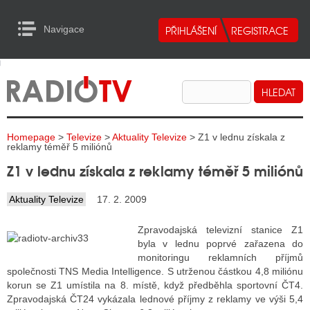
Navigace
urn to Content
Navigace
E
ALITY RADIA
ALITY TELEVIZE
Homepage
>
Televize
>
Aktuality Televize
> Z1 v lednu získala z
ALITY INTERNET
reklamy téměř 5 miliónů
Z1 v lednu získala z reklamy téměř 5 miliónů
ALITY TISK
Aktuality Televize
17. 2. 2009
ALITY RADIA
Zpravodajská televizní stanice Z1
byla v lednu poprvé zařazena do
S RÁDIÍ
monitoringu reklamních příjmů
společnosti TNS Media Intelligence. S utrženou částkou 4,8 miliónu
ECHOVOST RÁDIÍ
korun se Z1 umístila na 8. místě, když předběhla sportovní ČT4.
Zpravodajská ČT24 vykázala lednové příjmy z reklamy ve výši 5,4
O VYSÍLAČE