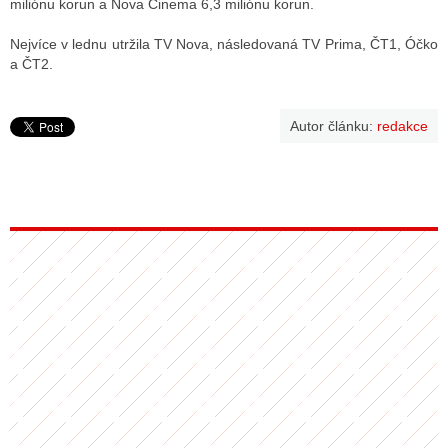
miliónu korun a Nova Cinema 6,3 miliónu korun.
Nejvíce v lednu utržila TV Nova, následovaná TV Prima, ČT1, Óčko
a ČT2.
ALITY TELEVIZE
 TELEVIZÍ
Autor článku:
redakce
VIZNÍ VYSÍLAČE
ALITY INTERNET
RNETOVÁ RÁDIA
RNETOVÉ STRÁNKY RÁDIÍ
RNETOVÉ STRÁNKY TV
ALITY TISK