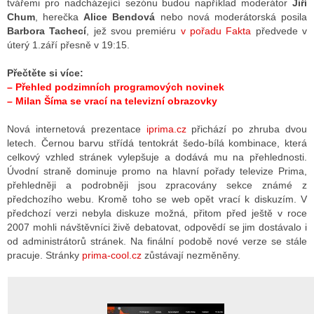
tvářemi pro nadcházející sezónu budou například moderátor
Jiří
Chum
, herečka
Alice Bendová
nebo nová moderátorská posila
Barbora Tachecí
, jež svou premiéru
v pořadu Fakta
předvede v
úterý 1.září přesně v 19:15.
ALITY TELEVIZE
 TELEVIZÍ
Přečtěte si více:
–
Přehled podzimních programových novinek
VIZNÍ VYSÍLAČE
–
Milan Šíma se vrací na televizní obrazovky
Nová internetová prezentace
iprima.cz
přichází po zhruba dvou
letech. Černou barvu střídá tentokrát šedo-bílá kombinace, která
ALITY INTERNET
celkový vzhled stránek vylepšuje a dodává mu na přehlednosti.
Úvodní straně dominuje promo na hlavní pořady televize Prima,
RNETOVÁ RÁDIA
přehledněji a podrobněji jsou zpracovány sekce známé z
předchozího webu. Kromě toho se web opět vrací k diskuzím. V
RNETOVÉ STRÁNKY RÁDIÍ
předchozí verzi nebyla diskuze možná, přitom před ještě v roce
2007 mohli návštěvníci živě debatovat, odpovědí se jim dostávalo i
RNETOVÉ STRÁNKY TV
od administrátorů stránek. Na finální podobě nové verze se stále
pracuje. Stránky
prima-cool.cz
zůstávají nezměněny.
ALITY TISK