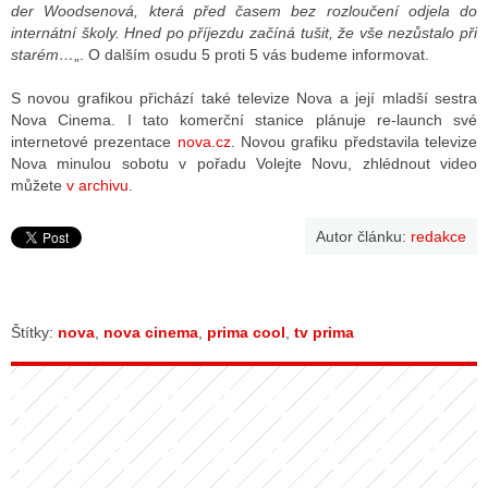
der Woodsenová, která před časem bez rozloučení odjela do
internátní školy. Hned po příjezdu začíná tušit, že vše nezůstalo při
starém…
„. O dalším osudu 5 proti 5 vás budeme informovat.
S novou grafikou přichází také televize Nova a její mladší sestra
Nova Cinema. I tato komerční stanice plánuje re-launch své
internetové prezentace
nova.cz
. Novou grafiku představila televize
Nova minulou sobotu v pořadu Volejte Novu, zhlédnout video
můžete
v archivu
.
Autor článku:
redakce
Štítky:
nova
,
nova cinema
,
prima cool
,
tv prima