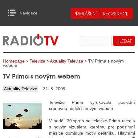
Navigace
urn to Content
Navigace
E
ALITY RADIA
ALITY TELEVIZE
Homepage
>
Televize
>
Aktuality Televize
> TV Prima s novým
ALITY INTERNET
webem
TV Prima s novým webem
ALITY TISK
Aktuality Televize
31. 8. 2009
ALITY RADIA
Televize Prima vyrukovala poslední
srpnovou neděli s novým webem.
S RÁDIÍ
V neděli 30.sprna se televize Prima uvedla
ECHOVOST RÁDIÍ
s novým vizuálem, kterému pro podzimní
měsíce dominuje motiv deštníku. Hlavními
O VYSÍLAČE