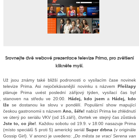
GY
 SE STÁT BLOGEREM
EX BLOGERA
Srovnejte dvě webové prezentace televize Prima, pro zvětšení
klikněte myší.
UZE
Už jsou známy také bližší podronosti o vysílacím čase novinek
X DISKUTÉRA NA RADIOTV
televize Prima. Asi nejočekávanější novinku s názvem
Přešlapy
plánuje Prima uvést poslední zářijový týden, vysílací čas byl
IV STARŠÍCH DISKUZÍ
stanoven na středu ve 20:00.
Hádej, kdo jsem
a
Hádej, kdo
lže
se dostanou ke slovu v pondělí. Populární show mapující
českou gastronomii s názvem
Ano, šéfe!
nabízí Prima ke zhlédnutí
ve úterý po seriálu VKV (od 15.září), čtvrtek ve stejný čas zůstává
Jste to, co jíte!
. Každou sobotu od 19.9. v 18:00 nasazuje Prima
(místo speciálů 5 proti 5) americký seriál
Super drbna
(v originále
Gossip Girl). V anonci je uvedeno: „
Do města se vrací Serena van