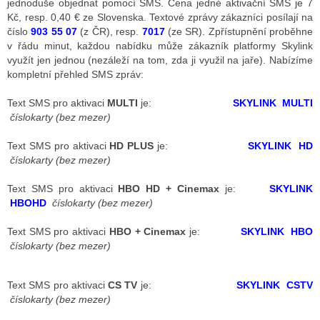
jednoduše objednat pomocí SMS. Cena jedné aktivační SMS je 7
Kč, resp. 0,40 € ze Slovenska. Textové zprávy zákazníci posílají na
číslo
903 55 07
(z ČR), resp.
7017
(ze SR). Zpřístupnění proběhne
v řádu minut, každou nabídku může zákazník platformy Skylink
ALITY TELEVIZE
využít jen jednou (nezáleží na tom, zda ji využil na jaře). Nabízíme
 TELEVIZÍ
kompletní přehled SMS zpráv:
VIZNÍ VYSÍLAČE
Text SMS pro aktivaci
MULTI
je:
SKYLINK MULTI
číslokarty (bez mezer)
Text SMS pro aktivaci
HD PLUS
je:
SKYLINK HD
ALITY INTERNET
číslokarty (bez mezer)
RNETOVÁ RÁDIA
Text SMS pro aktivaci
HBO HD + Cinemax
je:
SKYLINK
HBOHD
číslokarty (bez mezer)
RNETOVÉ STRÁNKY RÁDIÍ
Text SMS pro aktivaci
HBO + Cinemax
je:
SKYLINK HBO
RNETOVÉ STRÁNKY TV
číslokarty (bez mezer)
Text SMS pro aktivaci
CS TV
je:
SKYLINK CSTV
ALITY TISK
číslokarty (bez mezer)