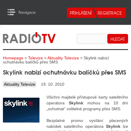
Navigace
urn to Content
Navigace
E
ALITY RADIA
ALITY TELEVIZE
Homepage
>
Televize
>
Aktuality Televize
> Skylink nabízí
ALITY INTERNET
ochutnávku balíčků přes SMS
Skylink nabízí ochutnávku balíčků přes SMS
ALITY TISK
Aktuality Televize
19. 10. 2010
ALITY RADIA
Všichni majitelé přístupové karty satelitního
operátora
Skylink
mohou na 10 dní
S RÁDIÍ
„ochutnat“ volitelné programy přes SMS.
ECHOVOST RÁDIÍ
Bezplatné promo vysílání placených
nabídek satelitního operátora
Skylink
lze
O VYSÍLAČE