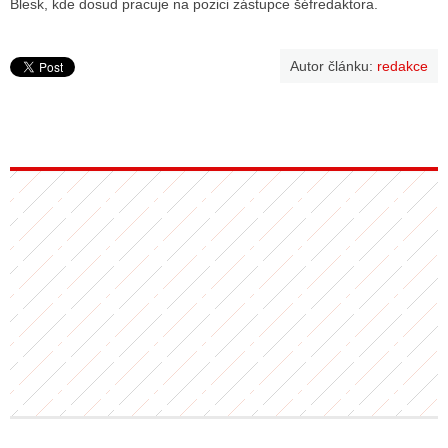
Blesk, kde dosud pracuje na pozici zástupce šéfredaktora.
ALITY TELEVIZE
Autor článku:
redakce
 TELEVIZÍ
VIZNÍ VYSÍLAČE
ALITY INTERNET
RNETOVÁ RÁDIA
RNETOVÉ STRÁNKY RÁDIÍ
RNETOVÉ STRÁNKY TV
ALITY TISK