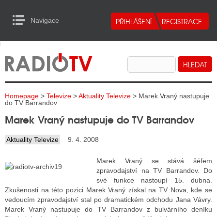
Navigace
urn to Content
Navigace
E
ALITY RADIA
ALITY TELEVIZE
Homepage
>
Televize
>
Aktuality Televize
> Marek Vraný nastupuje
ALITY INTERNET
do TV Barrandov
Marek Vraný nastupuje do TV Barrandov
ALITY TISK
Aktuality Televize
9. 4. 2008
ALITY RADIA
Marek Vraný se stává šéfem
zpravodajství na TV Barrandov. Do
S RÁDIÍ
své funkce nastoupí 15. dubna.
Zkušenosti na této pozici Marek Vraný získal na TV Nova, kde se
ECHOVOST RÁDIÍ
vedoucím zpravodajství stal po dramatickém odchodu Jana Vávry.
Marek Vraný nastupuje do TV Barrandov z bulvárního deníku
O VYSÍLAČE