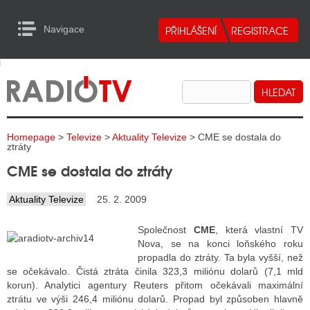
Navigace
urn to Content
Navigace
E
ALITY RADIA
ALITY TELEVIZE
Homepage
>
Televize
>
Aktuality Televize
> CME se dostala do
ALITY INTERNET
ztráty
CME se dostala do ztráty
ALITY TISK
Aktuality Televize
25. 2. 2009
ALITY RADIA
Společnost
CME
, která vlastní TV
Nova, se na konci loňského roku
S RÁDIÍ
propadla do ztráty. Ta byla vyšší, než
se očekávalo. Čistá ztráta činila 323,3 miliónu dolarů (7,1 mld
ECHOVOST RÁDIÍ
korun). Analytici agentury Reuters přitom očekávali maximální
ztrátu ve výši 246,4 miliónu dolarů. Propad byl způsoben hlavně
O VYSÍLAČE