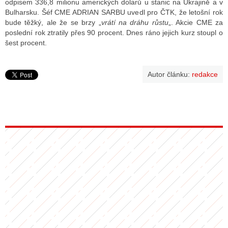
odpisem 336,8 milionu amerických dolarů u stanic na Ukrajině a v
Bulharsku. Šéf CME ADRIAN SARBU uvedl pro ČTK, že letošní rok
bude těžký, ale že se brzy „
vrátí na dráhu růstu
„. Akcie CME za
poslední rok ztratily přes 90 procent. Dnes ráno jejich kurz stoupl o
ALITY TELEVIZE
šest procent.
 TELEVIZÍ
VIZNÍ VYSÍLAČE
Autor článku:
redakce
ALITY INTERNET
RNETOVÁ RÁDIA
RNETOVÉ STRÁNKY RÁDIÍ
RNETOVÉ STRÁNKY TV
ALITY TISK