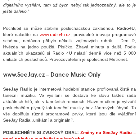
digitálního vysílání, tam už bych nebyl tak jednoznačný, ale to je
ještě daleko.
“
Pochlubit se může stabilní posluchačskou základnou.
Radio4U
,
které naladíte na
www.radio4u.cz
, pravidelně inovuje programové
schéma, nedávno přibylo několik zajímavých rubrik – Den D,
Hvězda na jedno použití, Písíčko, Žhavá minuta a další. Podle
aktuálních ukazatelů si Rádio 4U naladí denně více než 5 000
unikátních posluchačů. Provozovatelem je společnost Metronet.
www.SeeJay.cz – Dance Music Only
SeeJay Radio
je internetová hudební stanice profilovaná čistě na
taneční muziku. Ve vysílání se dostává ke slovu taktéž řada
aktuálních hitů, ale v tanečních remixech. Hlavním cílem je vytvořit
posluchačům plynulý tok taneční muziky bez žánrových úhybů. To
vše doplňuje různé programové prvky, které jsou dle vyjádření
SeeJay Radia
„
unikátní a originální“.
POSLECHNĚTE SI ZVUKOVÝ OBAL:
Změny na SeeJay Radiu –
nové pořady a vynikající zvukový obal