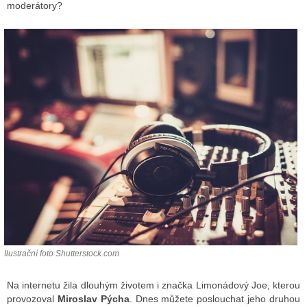
moderátory?
ALITY TELEVIZE
 TELEVIZÍ
VIZNÍ VYSÍLAČE
ALITY INTERNET
RNETOVÁ RÁDIA
RNETOVÉ STRÁNKY RÁDIÍ
RNETOVÉ STRÁNKY TV
Ilustrační foto Shutterstock.com
ALITY TISK
Na internetu žila dlouhým životem i značka Limonádový Joe, kterou
provozoval
Miroslav Pýcha
. Dnes můžete poslouchat jeho druhou