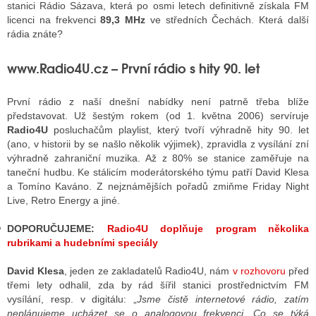
stanici Rádio Sázava, která po osmi letech definitivně získala FM
licenci na frekvenci
89,3 MHz
ve středních Čechách. Která další
rádia znáte?
GY
www.Radio4U.cz – První rádio s hity 90. let
 SE STÁT BLOGEREM
První rádio z naší dnešní nabídky není patrně třeba blíže
EX BLOGERA
představovat. Už šestým rokem (od 1. května 2006) servíruje
Radio4U
posluchačům playlist, který tvoří výhradně hity 90. let
(ano, v historii by se našlo několik výjimek), zpravidla z vysílání zní
UZE
výhradně zahraniční muzika. Až z 80% se stanice zaměřuje na
taneční hudbu. Ke stálicím moderátorského týmu patří David Klesa
X DISKUTÉRA NA RADIOTV
a Tomíno Kaváno. Z nejznámějších pořadů zmiňme Friday Night
Live, Retro Energy a jiné.
IV STARŠÍCH DISKUZÍ
DOPORUČUJEME:
Radio4U doplňuje program několika
rubrikami a hudebními speciály
David Klesa
, jeden ze zakladatelů Radio4U, nám
v rozhovoru
před
třemi lety odhalil, zda by rád šířil stanici prostřednictvím FM
vysílání, resp. v digitálu:
„
Jsme čistě internetové rádio, zatím
neplánujeme ucházet se o analogovou frekvenci. Co se týká