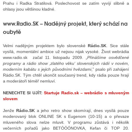
Prahu i Radka Stratilová. Poslechovost se zatím vyvíjí slibně a
ohlasy jsou většinou kladné.
www.Radio.SK – Nadějný projekt, který schází na
oubytě
Velmi nadějným projektem bylo slovenské
Rádio.SK
. Sice stále
vysílá, momentální ambice už nejsou nijak vysoké. Život webrádia
www.radio.sk začal 11. listopadu 2009.
„
Přinášíme osvědčené
programy a rádio show ‚zlatého věku‘ slovenských rádií v novém,
moderním kabátu s jejich původními hvězdami
,” psalo při zahájení
Rádio.SK. Tým chtěl ukončit současný trend, kdy rádia pouze hrají
a moderátoři téměř nemluví.
NENECHTE SI UJÍT:
Startuje Radio.sk – webrádio s mluveným
slovem
Jenže
Rádio.SK
a jeho retro show skomírají, dnes vysílá pouze
moderovaný blok ONLINE SK s Eugenom (10-15) a o převaze
mluveného slova nelze mluvit. V programu zůstává i několik
večerních pořadů jako BETÓÓÓNOVKA, Kefan či TOP 20.