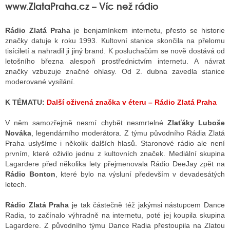
www.ZlataPraha.cz – Víc než rádio
Rádio Zlatá Praha
je benjamínkem internetu, přesto se historie
značky datuje k roku 1993. Kultovní stanice skončila na přelomu
tisíciletí a nahradil ji jiný brand. K posluchačům se nově dostává od
letošního března alespoň prostřednictvím internetu. A návrat
značky vzbuzuje značné ohlasy. Od 2. dubna zavedla stanice
moderované vysílání.
K TÉMATU:
Další oživená značka v éteru – Rádio Zlatá Praha
V něm samozřejmě nesmí chybět nesmrtelné
Zlaťáky Luboše
Nováka
, legendárního moderátora. Z týmu původního Rádia Zlatá
Praha uslyšíme i několik dalších hlasů.
Staronové rádio ale není
prvním, které oživilo jednu z kultovních značek. Mediální skupina
Lagardere před několika lety přejmenovala Rádio DeeJay zpět na
Rádio Bonton
, které bylo na výsluní především v devadesátých
letech.
Rádio Zlatá Praha
je tak částečně též jakýmsi nástupcem Dance
Radia, to začínalo výhradně na internetu, poté jej koupila skupina
Lagardere. Z původního týmu Dance Radia přestoupila na Zlatou