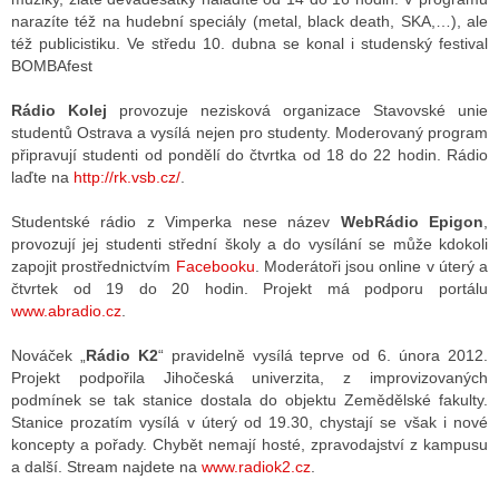
narazíte též na hudební speciály (metal, black death, SKA,…), ale
též publicistiku. Ve středu 10. dubna se konal i studenský festival
BOMBAfest
Rádio Kolej
provozuje nezisková organizace Stavovské unie
studentů Ostrava a vysílá nejen pro studenty. Moderovaný program
připravují studenti od pondělí do čtvrtka od 18 do 22 hodin. Rádio
laďte na
http://rk.vsb.cz/
.
Studentské rádio z Vimperka nese název
WebRádio Epigon
,
provozují jej studenti střední školy a do vysílání se může kdokoli
zapojit prostřednictvím
Facebooku
. Moderátoři jsou online v úterý a
čtvrtek od 19 do 20 hodin. Projekt má podporu portálu
www.abradio.cz
.
Nováček „
Rádio K2
“ pravidelně vysílá teprve od 6. února 2012.
Projekt podpořila Jihočeská univerzita, z improvizovaných
podmínek se tak stanice dostala do objektu Zemědělské fakulty.
Stanice prozatím vysílá v úterý od 19.30, chystají se však i nové
koncepty a pořady. Chybět nemají hosté, zpravodajství z kampusu
a další. Stream najdete na
www.radiok2.cz
.