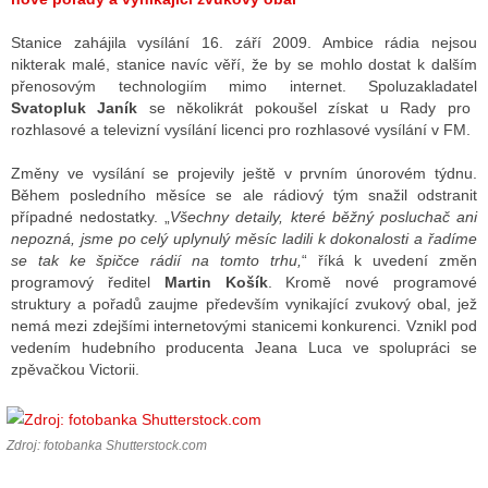
Stanice zahájila vysílání 16. září 2009. Ambice rádia nejsou
nikterak malé, stanice navíc věří, že by se mohlo dostat k dalším
přenosovým technologiím mimo internet. Spoluzakladatel
Svatopluk Janík
se několikrát pokoušel získat u Rady pro
rozhlasové a televizní vysílání licenci pro rozhlasové vysílání v FM.
Změny ve vysílání se projevily ještě v prvním únorovém týdnu.
Během posledního měsíce se ale rádiový tým snažil odstranit
případné nedostatky. „
Všechny detaily, které běžný posluchač ani
nepozná, jsme po celý uplynulý měsíc ladili k dokonalosti a řadíme
se tak ke špičce rádií na tomto trhu,
“ říká k uvedení změn
programový ředitel
Martin Košík
.
Kromě nové programové
struktury a pořadů zaujme především vynikající zvukový obal, jež
nemá mezi zdejšími internetovými stanicemi konkurenci.
Vznikl pod
vedením hudebního producenta Jeana Luca ve spolupráci se
zpěvačkou Victorii.
Zdroj: fotobanka Shutterstock.com