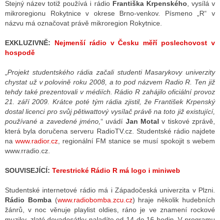
Stejný název totiž používá i rádio
Františka Krpenského
, vysílá v
mikroregionu Rokytnice v okrese Brno-venkov. Písmeno „R“ v
názvu má označovat právě mikroregion Rokytnice.
EXKLUZIVNĚ:
Nejmenší rádio v Česku měří poslechovost v
hospodě
„
Projekt studentského rádia začali studenti Masarykovy univerzity
chystat už v polovině roku 2008, a to pod názvem Radio R. Ten již
tehdy také prezentovali v médiích. Rádio R zahájilo oficiální provoz
21. září 2009. Krátce poté tým rádia zjistil, že František Krpenský
dostal licenci pro svůj pětiwattový vysílač právě na toto již existující,
používané a zavedené jméno,
“ uvádí
Jan Motal
v tiskové zprávě,
která byla doručena serveru RadioTV.cz. Studentské rádio najdete
na
www.radior.cz
, regionální FM stanice se musí spokojit s webem
www.rradio.cz.
SOUVISEJÍCÍ:
Terestrické Rádio R má logo i miniweb
Studentské internetové rádio má i Západočeská univerzita v Plzni.
Rádio Bomba
(
www.radiobomba.zcu.cz
) hraje několik hudebních
žánrů, v noc věnuje playlist oldies, ráno je ve znamení rockové
muziky, zlaté devadesátky naladíte od 14 do 16 hodin. V programu