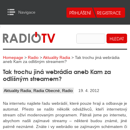
Navigace
urn to Content
Navigace
E
ALITY RADIA
ALITY TELEVIZE
Homepage
>
Radio
>
Aktuality Radia
> Tak trochu jiná webrádia
ALITY INTERNET
aneb Kam za odlišným streamem?
Tak trochu jiná webrádia aneb Kam za
ALITY TISK
odlišným streamem?
Aktuality Radia
,
Radia Obecné
,
Radio
19. 4. 2012
ALITY RADIA
Na internetu najdete řadu webrádií, které pouze hrají a odbavuje je
S RÁDIÍ
automat. Přesto se našlo několik odvážlivců, kteří internetový
stream oživí moderovaným programem. Pátrali jsme po internetu,
ECHOVOST RÁDIÍ
abychom našli zajímavé streamy – některé budou známé, jiné
patrně neznámé. Znáte i vy webrádio se zajímavým schématem či
O VYSÍLAČE