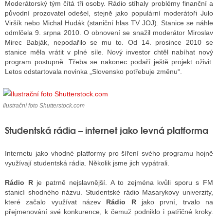
Moderátorský tým čítá tři osoby. Rádio stíhaly problémy finanční a
původní prozovatel odešel, stejně jako populární moderátoři Julo
Viršík nebo Michal Hudák (staniční hlas TV JOJ). Stanice se náhle
odmlčela 9. srpna 2010. O obnovení se snažil moderátor Miroslav
Mirec Babják, nepodařilo se mu to. Od 14. prosince 2010 se
stanice měla vrátit v plné síle. Nový investor chtěl nabíhat nový
program postupně. Třeba se nakonec podaří ještě projekt oživit.
Letos odstartovala novinka
„
Slovensko potřebuje změnu“.
Ilustrační foto Shutterstock.com
Studentská rádia – internet jako levná platforma
Internetu jako vhodné platformy pro šíření svého programu hojně
využívají studentská rádia. Několik jsme jich vypátrali.
Rádio R
je patrně nejslavnější. A to zejména kvůli sporu s FM
stanicí shodného názvu.
Studentské rádio Masarykovy univerzity,
které začalo využívat název
Rádio R
jako první, trvalo na
přejmenování své konkurence, k čemuž podniklo i patřičné kroky.