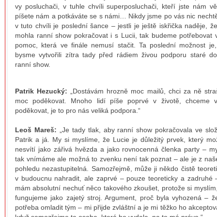
vy posluchači, v tuhle chvíli superposluchači, kteří jste nám vě
píšete nám a potkáváte se s námi… Nikdy jsme po vás nic nechtě
v tuto chvíli je poslední šance – jestli je ještě iskřička naděje, ž
mohla ranní show pokračovat i s Lucii, tak budeme potřebovat 
pomoc, která ve finále nemusí stačit. Ta poslední možnost je
bysme vytvořili zítra tady před rádiem živou podporu staré d
ranní show.
Patrik Hezucký:
„Dostávám hrozně moc mailů, chci za ně stra
moc poděkovat. Mnoho lidí píše poprvé v životě, chceme 
poděkovat, je to pro nás veliká podpora.“
Leoš Mareš:
„Je tady tlak, aby ranní show pokračovala ve slo
Patrik a já. My si myslíme, že Lucie je důležitý prvek, který m
nesvítí jako zářivá hvězda a jako rovnocenná členka party – m
tak vnímáme ale možná to zvenku není tak poznat – ale je z na
pohledu nezastupitelná. Samozřejmě, může ji někdo čistě teoret
v budoucnu nahradit, ale zaprvé – pouze teoreticky a zadruhé 
mám absolutní nechuť něco takového zkoušet, protože si myslím
fungujeme jako zajetý stroj. Argument, proč byla vyhozená – ž
potřeba omladit tým – mi přijde zvláštní a je mi těžko ho akceptova