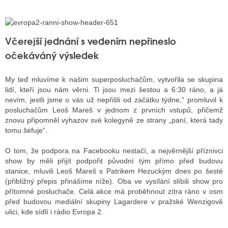
ALITY TELEVIZE
Včerejší jednání s vedením nepřineslo
očekáváný výsledek
 TELEVIZÍ
VIZNÍ VYSÍLAČE
My teď mluvíme k našim superposluchačům, vytvořila se skupina
lidí, kteří jsou nám věrni. Ti jsou mezi šestou a 6:30 ráno, a já
nevím, jestli jsme o vás už nepřišli od začátku týdne,“ promluvil k
posluchačům Leoš Mareš v jednom z prvních vstupů, přičemž
ALITY INTERNET
znovu připomněl vyhazov své kolegyně ze strany „paní, která tady
RNETOVÁ RÁDIA
tomu šéfuje“.
RNETOVÉ STRÁNKY RÁDIÍ
O tom, že podpora na Facebooku nestačí, a nejvěrnější příznivci
show by měli přijít podpořit původní tým přímo před budovu
RNETOVÉ STRÁNKY TV
stanice, mluvili Leoš Mareš s Patrikem Hezuckým dnes po šesté
(přibližný přepis přinášíme níže). Oba ve vysílání slíbili show pro
přítomné posluchače. Celá akce má proběhnout zítra ráno v osm
před budovou mediální skupiny Lagardere v pražské Wenzigově
ALITY TISK
ulici, kde sídlí i rádio Evropa 2.