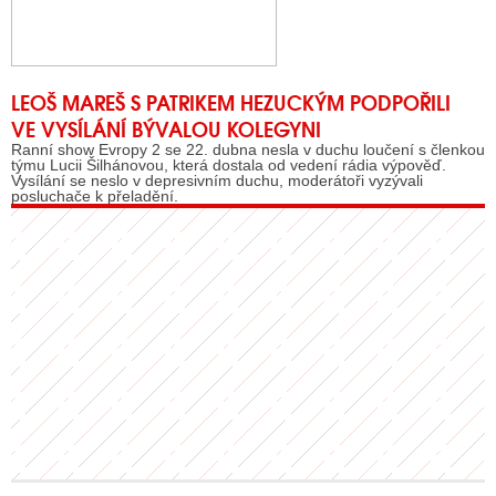
LEOŠ MAREŠ S PATRIKEM HEZUCKÝM PODPOŘILI
VE VYSÍLÁNÍ BÝVALOU KOLEGYNI
Ranní show Evropy 2 se 22. dubna nesla v duchu loučení s členkou
týmu Lucii Šilhánovou, která dostala od vedení rádia výpověď.
Vysílání se neslo v depresivním duchu, moderátoři vyzývali
posluchače k přeladění.