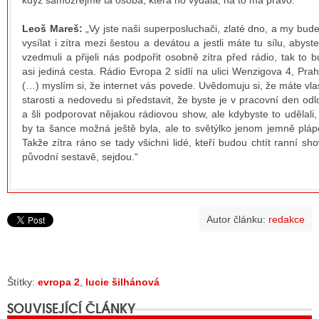
když samozřejme ta osoba, která ho vydala, na to má právo.“
Leoš Mareš:
„Vy jste naši superposluchači, zlaté dno, a my bu
vysílat i zítra mezi šestou a devátou a jestli máte tu sílu, abyst
vzedmuli a přijeli nás podpořit osobně zítra před rádio, tak to 
asi jediná cesta. Rádio Evropa 2 sídlí na ulici Wenzigova 4, Pra
(…) myslím si, že internet vás povede. Uvědomuju si, že máte vla
starosti a nedovedu si představit, že byste je v pracovní den odlo
a šli podporovat nějakou rádiovou show, ale kdybyste to udělali,
by ta šance možná ještě byla, ale to světýlko jenom jemně pláp
Takže zítra ráno se tady všichni lidé, kteří budou chtít ranní sh
původní sestavě, sejdou.“
Autor článku:
redakce
Štítky:
evropa 2
,
lucie šilhánová
SOUVISEJÍCÍ ČLÁNKY