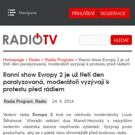
Navigace
urn to Content
Navigace
E
ALITY RADIA
ALITY TELEVIZE
Homepage
>
Radio
>
Radia Program
> Ranní show Evropy 2 je už
ALITY INTERNET
třetí den paralyzovaná, moderátoři vyzývají k protestu před rádiem
Ranní show Evropy 2 je už třetí den
ALITY TISK
paralyzovaná, moderátoři vyzývají k
protestu před rádiem
ALITY RADIA
Radia Program
,
Radio
24. 4. 2014
S RÁDIÍ
Vedení rádia
Evropa 2
trvá na odchodu moderátorky Lucie
ECHOVOST RÁDIÍ
Šilhánové. Včerejší setkání dua Mareš-Hezucký s nejvyšším
vedením vlastníka stanice nepřineslo výsledek. Vyzývají proto
O VYSÍLAČE
posluchače, aby se v pátek ráno shromáždili před budovou rádia.