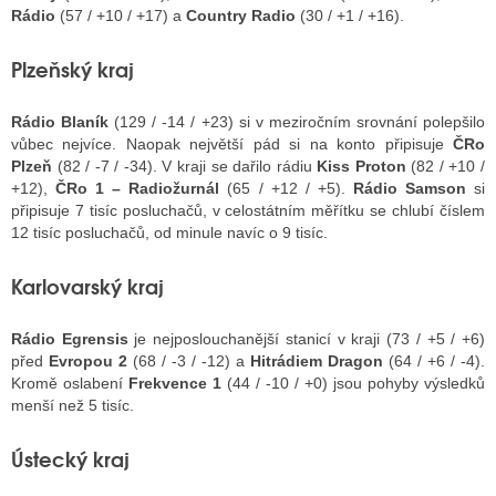
Rádio
(57 / +10 / +17) a
Country Radio
(30 / +1 / +16).
Plzeňský kraj
Rádio Blaník
(129 / -14 / +23) si v meziročním srovnání polepšilo
vůbec nejvíce. Naopak největší pád si na konto připisuje
ČRo
Plzeň
(82 / -7 / -34). V kraji se dařilo rádiu
Kiss Proton
(82 / +10 /
+12),
ČRo 1 – Radiožurnál
(65 / +12 / +5).
Rádio Samson
si
připisuje 7 tisíc posluchačů, v celostátním měřítku se chlubí číslem
12 tisíc posluchačů, od minule navíc o 9 tisíc.
Karlovarský kraj
Rádio Egrensis
je nejposlouchanější stanicí v kraji (73 / +5 / +6)
před
Evropou 2
(68 / -3 / -12) a
Hitrádiem Dragon
(64 / +6 / -4).
Kromě oslabení
Frekvence 1
(44 / -10 / +0) jsou pohyby výsledků
menší než 5 tisíc.
Ústecký kraj