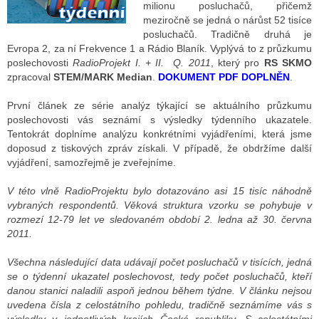
milionu posluchačů, přičemž
meziročně se jedná o nárůst 52 tisíce
posluchačů. Tradičně druhá je
ALITY TELEVIZE
Evropa 2, za ní Frekvence 1 a Rádio Blaník. Vyplývá to z průzkumu
poslechovosti
RadioProjekt I. + II. Q. 2011
, který pro
RS SKMO
 TELEVIZÍ
zpracoval
STEM/MARK Median
.
DOKUMENT PDF DOPLNĚN
.
VIZNÍ VYSÍLAČE
První článek ze série analýz týkající se aktuálního průzkumu
poslechovosti vás seznámí s výsledky týdenního ukazatele.
Tentokrát doplníme analýzu konkrétními vyjádřeními, která jsme
doposud z tiskových zpráv získali. V případě, že obdržíme další
ALITY INTERNET
vyjádření, samozřejmě je zveřejníme.
RNETOVÁ RÁDIA
V této vlně RadioProjektu bylo dotazováno asi 15 tisíc náhodně
vybraných respondentů. Věková struktura vzorku se pohybuje v
RNETOVÉ STRÁNKY RÁDIÍ
rozmezí 12-79 let ve sledovaném období 2. ledna až 30. června
2011.
RNETOVÉ STRÁNKY TV
Všechna následující data udávají počet posluchačů v tisících, jedná
se o týdenní ukazatel poslechovost, tedy počet posluchačů, kteří
danou stanici naladili aspoň jednou během týdne. V článku nejsou
ALITY TISK
uvedena čísla z celostátního pohledu, tradičně seznámíme vás s