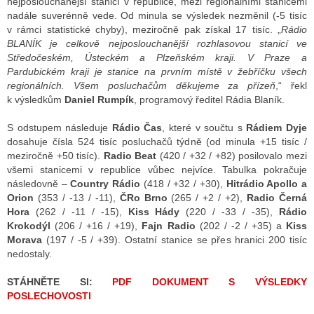
nejposlouchanější stanicí v republice, mezi regionálními stanicemi
nadále suverénně vede. Od minula se výsledek nezměnil (-5 tisíc
v rámci statistické chyby), meziročně pak získal 17 tisíc. „
Rádio
BLANÍK je celkově nejposlouchanější rozhlasovou stanicí ve
Středočeském, Ústeckém a Plzeňském kraji. V Praze a
Pardubickém kraji je stanice na prvním místě v žebříčku všech
regionálních. Všem posluchačům děkujeme za přízeň
,“ řekl
k výsledkům
Daniel Rumpík
, programový ředitel Rádia Blaník.
S odstupem následuje
Rádio Čas
, které v součtu s
Rádiem Dyje
dosahuje čísla 524 tisíc posluchačů týdně (od minula +15 tisíc /
meziročně +50 tisíc).
Radio Beat
(420 / +32 / +82) posilovalo mezi
všemi stanicemi v republice vůbec nejvíce. Tabulka pokračuje
následovně –
Country Rádio
(418 / +32 / +30),
Hitrádio Apollo a
Orion
(353 / -13 / -11),
ČRo Brno
(265 / +2 / +2),
Radio Černá
Hora
(262 / -11 / -15),
Kiss Hády
(220 / -33 / -35),
Rádio
Krokodýl
(206 / +16 / +19),
Fajn Radio
(202 / -2 / +35) a
Kiss
Morava
(197 / -5 / +39). Ostatní stanice se přes hranici 200 tisíc
nedostaly.
STÁHNĚTE SI:
PDF DOKUMENT S VÝSLEDKY
POSLECHOVOSTI