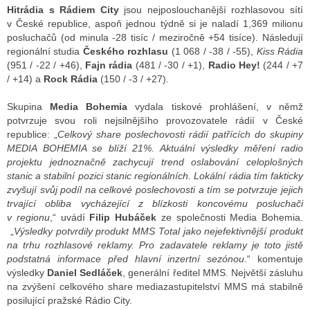
Hitrádia s Rádiem City
jsou nejposlouchanější rozhlasovou sítí
v České republice, aspoň jednou týdně si je naladí 1,369 milionu
posluchačů (od minula -28 tisíc / meziročně +54 tisíce). Následují
regionální studia
Českého rozhlasu
(1 068 / -38 / -55),
Kiss Rádia
(951 / -22 / +46),
Fajn rádia
(481 / -30 / +1),
Radio Hey!
(244 / +7
/ +14) a
Rock Rádia
(150 / -3 / +27).
Skupina
Media Bohemia
vydala tiskové prohlášení, v němž
potvrzuje svou roli nejsilnějšího provozovatele rádií v České
republice: „
Celkový share poslechovosti rádií patřících do skupiny
MEDIA BOHEMIA se blíží 21%. Aktuální výsledky měření radio
projektu jednoznačně zachycují trend oslabování celoplošných
stanic a stabilní pozici stanic regionálních. Lokální rádia tím fakticky
zvyšují svůj podíl na celkové poslechovosti a tím se potvrzuje jejich
trvající obliba vycházející z blízkosti koncovému posluchači
v regionu
,“ uvádí
Filip Hubáček
ze společnosti Media Bohemia.
„
Výsledky potvrdily produkt MMS Total jako nejefektivnější produkt
na trhu rozhlasové reklamy. Pro zadavatele reklamy je toto jistě
podstatná informace před hlavní inzertní sezónou
.“ komentuje
výsledky
Daniel Sedláček
, generální ředitel MMS. Největší zásluhu
na zvýšení celkového share mediazastupitelství MMS má stabilně
posilující pražské Rádio City.