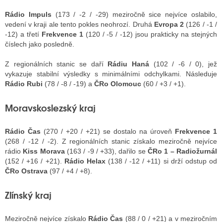
Rádio Impuls
(173 / -2 / -29) meziročně sice nejvíce oslabilo,
vedení v kraji ale tento pokles neohrozí. Druhá
Evropa 2
(126 / -1 /
-12) a třetí
Frekvence 1
(120 / -5 / -12) jsou prakticky na stejných
číslech jako posledně.
Z regionálních stanic se daří
Rádiu Haná
(102 / -6 / 0), jež
vykazuje stabilní výsledky s minimálními odchylkami. Následuje
Rádio Rubi
(78 / -8 / -19) a
ČRo Olomouc
(60 / +3 / +1).
Moravskoslezský kraj
Rádio Čas
(270 / +20 / +21) se dostalo na úroveň
Frekvence 1
(268 / -12 / -2). Z regionálních stanic získalo meziročně nejvíce
rádio
Kiss Morava
(163 / -9 / +33), dařilo se
ČRo 1 – Radiožurnál
(152 / +16 / +21).
Rádio Helax
(138 / -12 / +11) si drží odstup od
ČRo Ostrava
(97 / +4 / +8).
Zlínský kraj
Meziročně nejvíce získalo
Rádio Čas
(88 / 0 / +21) a v meziročním