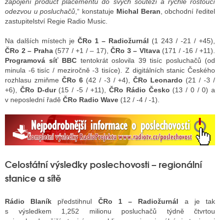
zapojení product placementu do svých soutěží a rychle rostoucí
odezvou u posluchačů
,“ konstatuje
Michal Beran
, obchodní ředitel
zastupitelství Regie Radio Music.
Na dalších místech je
ČRo 1 – Radiožurnál
(1 243 / -21 / +45),
ČRo 2 – Praha
(577 / +1 / – 17),
ČRo 3 – Vltava
(171 / -16 / +11).
Programová síť BBC
tentokrát oslovila 39 tisíc posluchačů (od
minula -6 tisíc / meziročně -3 tisíce). Z digitálních stanic Českého
rozhlasu zmiňme
ČRo 6
(42 / -3 / +4),
ČRo Leonardo
(21 / -3 /
+6),
ČRo D-dur
(15 / -5 / +11),
ČRo Rádio Česko
(13 / 0 / 0) a
v neposlední řadě
ČRo Radio Wave
(12 / -4 / -1).
Celostátní výsledky poslechovosti – regionální
stanice a sítě
Rádio Blaník
předstihnul
ČRo 1 – Radiožurnál
a je tak
s výsledkem 1,252 milionu posluchačů týdně čtvrtou