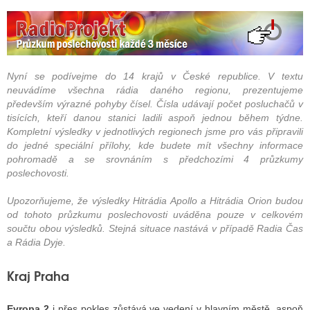
Nyní se podívejme do 14 krajů v České republice. V textu
neuvádíme všechna rádia daného regionu, prezentujeme
především výrazné pohyby čísel. Čísla udávají počet posluchačů v
tisících, kteří danou stanici ladili aspoň jednou během týdne.
Kompletní výsledky v jednotlivých regionech jsme pro vás připravili
do jedné speciální přílohy, kde budete mít všechny informace
pohromadě a se srovnáním s předchozími 4 průzkumy
poslechovosti.
Upozorňujeme, že výsledky Hitrádia Apollo a Hitrádia Orion budou
od tohoto průzkumu poslechovosti uváděna pouze v celkovém
součtu obou výsledků. Stejná situace nastává v případě Radia Čas
a Rádia Dyje.
Kraj Praha
Evropa 2
i přes pokles zůstává ve vedení v hlavním městě, aspoň