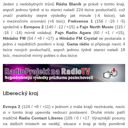
Jeden z nedobytných trůnů
Rádia Blaník
je právě v tomto kraji,
aspoň jednou týdně si tu stanici naladí 224 tisíce posluchačů, což
značí prakticky stejné výsledky jak minule (-4 tisíce), tak
v meziročním srovnání (+6 tisíc).
Frekvence 1
(156 / -19 / -5)
společně s
Evropou 2
(140 / -12 / +15) a
Fajn North Music
(115 /
-16 / -14) mírně oslabují.
Fajn Radio Agara
(60 / +1 / +15),
Hitrádio FM
(54 / +8 / +27) a
Hitrádio FM Crystal
se postarala o
jedno z největších posílení v kraji.
Gama rádio
si připisuje navíc 4
tisíce nových posluchačů, aspoň jednou týdně stanici naladí 18
tisíc, meziročně mírný pokles o dva tisíce.
Liberecký kraj
Evropa 2
(124 / +8 / +11) v jednom z mála krajů neztrácela, navíc
si v tomto kraji upevnila vedoucí postavení. Druhé místo patří
tradičně
Radiu Contact Liberec
(105 / 0 / +17. Výraznější posuny
na dalších místech se nedějí, situace v kraji je tedy poměrně