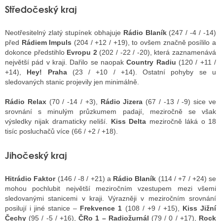
Středočeský kraj
Neotřesitelný zlatý stupínek obhajuje
Rádio Blaník
(247 / -4 / -14)
před
Rádiem Impuls
(204 / +12 / +19), to ovšem značně posílilo a
dokonce předstihlo
Evropu 2
(202 / -22 / -20), která zaznamenává
největší pád v kraji. Dařilo se naopak
Country Radiu
(120 / +11 /
+14),
Hey! Praha
(23 / +10 / +14). Ostatní pohyby se u
sledovaných stanic projevily jen minimálně.
Rádio Relax
(70 / -14 / +3),
Rádio Jizera
(67 / -13 / -9) sice ve
srovnání s minulým průzkumem padají, meziročně se však
výsledky nijak dramaticky neliší.
Kiss Delta
meziročně láká o 18
tisíc posluchačů více (66 / +2 / +18).
Jihočeský kraj
Hitrádio Faktor
(146 / -8 / +21) a
Rádio Blaník
(114 / +7 / +24) se
mohou pochlubit největší meziročním vzestupem mezi všemi
sledovanými stanicemi v kraji. Výrazněji v meziročním srovnání
posilují i jiné stanice –
Frekvence 1
(108 / +9 / +15),
Kiss Jižní
Čechy
(95 / -5 / +16),
ČRo 1 – Radiožurnál
(79 / 0 / +17),
Rock