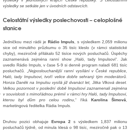
výsledky v jednotlivých krajích České republiky. S celostátními
výsledky se setkáte jen v úvodních odstavcích.
Celostátní výsledky poslechovosti – celoplošné
GY
stanice
 SE STÁT BLOGEREM
Jedničkou mezi rádii je
Rádio Impuls
, s výsledkem 2,059 milionu
EX BLOGERA
sice od minulého průzkumu o 35 tisíc kleslo (v rámci statistické
chyby), meziročně přilákalo 52 tisíce nových posluchačů. Úspěchy
zaznamenává zejména ranní show „Haló, tady Impulsovi“. Jak
UZE
uvedlo Rádio Impuls, v čase 5-9 si denně program naladí 681 tisíc
posluchačů. „
Nejposlouchanější ranní vysílání v České republice,
X DISKUTÉRA NA RADIOTV
Haló, tady Impulsovi, tvoří velice dobře sehraný tým moderátorů.
Honza Daněk na Impulsu vysílá již dvanáct let, Jitka Vlková deset.
IV STARŠÍCH DISKUZÍ
Velkou pozornost v poslední době Impulsovi zaznamenali zejména
v souvislosti s mimořádnou prémií v rámci hry Haló, tady Impulsovi,
kterou byl dům pro celou rodinu
,“ říká
Karolina Šimová
,
marketingová ředitelka Rádia Impuls.
Druhou pozici obhajuje
Evropa 2
s výsledkem 1,837 milionu
posluchačů týdně, od minula klesá o 98 tisíc, meziročně pak o 13