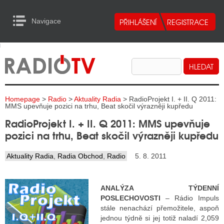
Navigace
urn to Content
Navigace
E
ALITY RADIA
ALITY TELEVIZE
Homepage
>
Radio
>
Aktuality Radia
> RadioProjekt I. + II. Q 2011:
ALITY INTERNET
MMS upevňuje pozici na trhu, Beat skočil výrazněji kupředu
RadioProjekt I. + II. Q 2011: MMS upevňuje
ALITY TISK
pozici na trhu, Beat skočil výrazněji kupředu
Aktuality Radia
,
Radia Obchod
,
Radio
5. 8. 2011
ALITY RADIA
S RÁDIÍ
ANALÝZA TÝDENNÍ
POSLECHOVOSTI
– Rádio Impuls
ECHOVOST RÁDIÍ
stále nenachází přemožitele, aspoň
jednou týdně si jej totiž naladí 2,059
O VYSÍLAČE