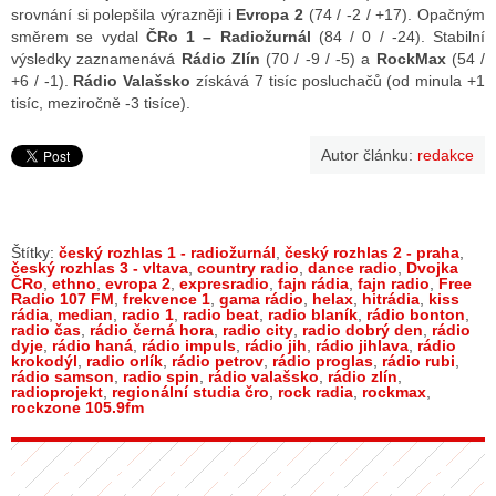
srovnání si polepšila výrazněji i
Evropa 2
(74 / -2 / +17). Opačným
směrem se vydal
ČRo 1 – Radiožurnál
(84 / 0 / -24). Stabilní
výsledky zaznamenává
Rádio Zlín
(70 / -9 / -5) a
RockMax
(54 /
+6 / -1).
Rádio Valašsko
získává 7 tisíc posluchačů (od minula +1
tisíc, meziročně -3 tisíce).
Autor článku:
redakce
Štítky:
český rozhlas 1 - radiožurnál
,
český rozhlas 2 - praha
,
český rozhlas 3 - vltava
,
country radio
,
dance radio
,
Dvojka
ČRo
,
ethno
,
evropa 2
,
expresradio
,
fajn rádia
,
fajn radio
,
Free
Radio 107 FM
,
frekvence 1
,
gama rádio
,
helax
,
hitrádia
,
kiss
rádia
,
median
,
radio 1
,
radio beat
,
radio blaník
,
rádio bonton
,
radio čas
,
rádio černá hora
,
radio city
,
radio dobrý den
,
rádio
dyje
,
rádio haná
,
rádio impuls
,
rádio jih
,
rádio jihlava
,
rádio
krokodýl
,
radio orlík
,
rádio petrov
,
rádio proglas
,
rádio rubi
,
rádio samson
,
radio spin
,
rádio valašsko
,
rádio zlín
,
radioprojekt
,
regionální studia čro
,
rock radia
,
rockmax
,
rockzone 105.9fm