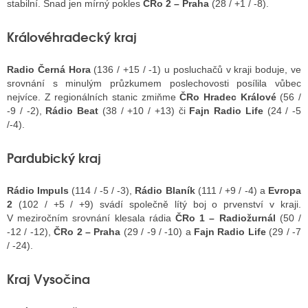
stabilní. Snad jen mírný pokles
ČRo 2 – Praha
(28 / +1 / -8).
Královéhradecký kraj
Radio Černá Hora
(136 / +15 / -1) u posluchačů v kraji boduje, ve
srovnání s minulým průzkumem poslechovosti posílila vůbec
nejvíce. Z regionálních stanic zmiňme
ČRo Hradec Králové
(56 /
-9 / -2),
Rádio Beat
(38 / +10 / +13) či
Fajn Radio Life
(24 / -5
/-4).
Pardubický kraj
Rádio Impuls
(114 / -5 / -3),
Rádio Blaník
(111 / +9 / -4) a
Evropa
2
(102 / +5 / +9) svádí společně lítý boj o prvenství v kraji.
V meziročním srovnání klesala rádia
ČRo 1 – Radiožurnál
(50 /
-12 / -12),
ČRo 2 – Praha
(29 / -9 / -10) a
Fajn Radio Life
(29 / -7
/ -24).
Kraj Vysočina