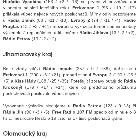
Hitrádio Vysočina
(153 / +2 / -16) se prvenství nevzdává ani
v prvním pololetí letošního roku.
Frekvence 1
(96 / +19 / +17)
přilákala vůbec nejvíce nových posluchačů. Mírný odliv pozorujeme
u
Rádia Blaník
(88 / -11 / -18),
Evropy 2
(74 / -11 / -4).
Radio
Proglas
(13 / +3 / +11) meziročně vykazuje téměř sedminásobný
výsledek. Z regionálních rádií zmiňme
Rádio Jihlava
(13 / -2 / +2),
Rádio Petrov
(13 / -2 / +2).
Jihomoravský kraj
Beze ztráty vítězí
Rádio Impuls
(257 / 0 / +38), dařilo se i
Frekvenci 1
(200 / -6 / +21), propad stihnul
Evropu 2
(190 / -25 /
+5) a
Kiss Hády
(168 / -25 / -35). Potěšující zprávy putují do
Rádia
Krokodýl
(179 / +17 / +14), které od předchozího průzkumu
poslechovosti posilovalo vůbec nejvíce.
Vyrovnané výsledky sledujeme u
Radia Petrov
(123 / 0 /-3) či
Rádia Jih
(96 / -3 / -5).
Free Radio 107 FM
spadlo od minule o 8
tisíc, meziročně kleslo o 19 tisíc na 17 tisíc posluchačů týdně.
Olomoucký kraj