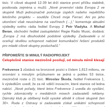
tisíc. V cílové skupině 12-39 let drží stanice první příčku stabilně,
posilovala zejména u mužů: „
Nové prvenství rádia Evropa 2 ve
skupině Muži jednoznačně potvrzuje úspěch našeho největšího
letošního projektu – soutěže Chceš moje Ferrari. Ani po jeho
ukončení však neusínáme na vavřínech (…)
,“ komentuje aktuální
výsledky svého rádia ředitel Evropy 2
Petr Vladyka
. A
Michal
Beran
, obchodní ředitel zastupitelství Regie Radio Music, dodává:
„
Evropa 2 má dlouhodobě podobné výsledky. Zadavatelé u ní
oceňují skvělou schopnost nabízet komunikační řešení produktů
pro mladé cílové skupiny posluchačů
.“
PŘIPOMEŇTE SI MINULÝ RADIOPROJEKT
Celoplošné stanice meziročně posilují, od minula mírně klesají
Frekvence 1
zůstává na bronzové pozici s číslem 1,813 milionu, ve
srovnání s minulým průzkumem se jedná o pokles 53 tisíce,
meziročně roste o 21 tisíc.
Miroslav Škoda
, ředitel Frekvence 1,
k výsledkům uvedl, že za ně vděčí inovacím, které stanice od ledna
nabízí. „
Nové pořady, které letos Frekvence 1 uvedla do vysílání,
rychle zdomácněly v mediálních mixech zadavatelů reklamy.
Dámský klub je oblíbený kvůli vysoké afinitě k cílové skupině žen
30+. Ruda z Ostravy si zadavatele získal unikátní schopností