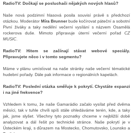
RadioTV:
Dočkají se posluchači nějakých nových hlasů?
Naše nová podzimní hlasová posila souvisí právě s předchozí
otázkou. Moderátor
Míra Brunner
bude kočírovat páteční a sobotní
Pivní živáky a taky nedělní večerní vysílání s názvem Osamělá
rockerova duše. Mimoto připravuje úterní večerní pořad
CZ
MUSIC
.
RadioTV:
Hitem se začínají stávat webové speciály.
Připravujete něco i v tomto segmentu?
Máme v plánu umísťovat na naše stránky naše večerní tématické
hudební pořady. Dále pak informace o regionálních kapelách.
RadioTV:
Poslední otázka směřuje k pokrytí. Chystáte expanzi
i na jiné frekvence?
Vzhledem k tomu, že naše Gamarádio začalo vysílat před dvěma
měsíci, tak v tuhle chvíli spíš stále ohledáváme terén, kde, a taky
jak, jsme slyšet. Všechny tyto poznatky chceme v nejbližší době
analyzovat a dál řešit po technické stránce. Naše pokrytí je v
Ústeckém kraji, s důrazem na Mostecko, Chomutovsko, Lounsko a