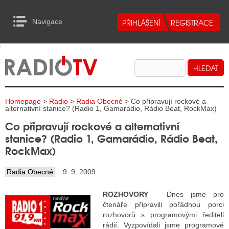
Navigace
urn to Content
Navigace
E
ALITY RADIA
ALITY TELEVIZE
Homepage
>
Radio
>
Radia Obecné
> Co připravují rockové a
ALITY INTERNET
alternativní stanice? (Radio 1, Gamarádio, Rádio Beat, RockMax)
Co připravují rockové a alternativní
ALITY TISK
stanice? (Radio 1, Gamarádio, Rádio Beat,
RockMax)
ALITY RADIA
Radia Obecné
9. 9. 2009
S RÁDIÍ
ROZHOVORY
– Dnes jsme pro
ECHOVOST RÁDIÍ
čtenáře připravili pořádnou porci
rozhovorů s programovými řediteli
O VYSÍLAČE
rádií. Vyzpovídali jsme programové