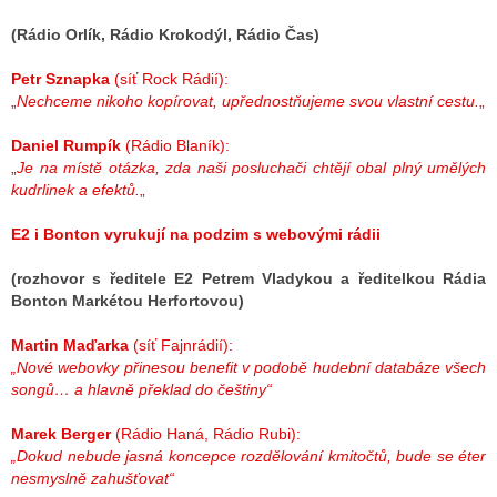
(Rádio Orlík, Rádio Krokodýl, Rádio Čas)
Petr Sznapka
(síť Rock Rádií):
„
Nechceme nikoho kopírovat, upřednostňujeme svou vlastní cestu.
„
Daniel Rumpík
(Rádio Blaník):
„
Je na místě otázka, zda naši posluchači chtějí obal plný umělých
kudrlinek a efektů.
„
E2 i Bonton vyrukují na podzim s webovými rádii
(rozhovor s ředitele E2 Petrem Vladykou a ředitelkou Rádia
Bonton Markétou Herfortovou)
Martin Maďarka
(síť Fajnrádií):
„Nové webovky přinesou benefit v podobě hudební databáze všech
songů… a hlavně překlad do češtiny“
Marek Berger
(Rádio Haná, Rádio Rubi):
„Dokud nebude jasná koncepce rozdělování kmitočtů, bude se éter
nesmyslně zahušťovat“