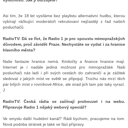
výlučnosti. Jak ji udržujete?
Asi tím, že 18 let vysíláme bez playlistu alternativní hudbu, kterou
GY
vybírají ráčkující moderátoři rekrutovaní nejčastěji z řad našich
posluchačů.
 SE STÁT BLOGEREM
RadioTV:
Dá se říct, že Radio 1 je pro spoustu mimopražských
EX BLOGERA
důvodem, proč závidět Praze. Nechystáte se vydat i za hranice
hlavního města?
Naše fantazie hranice nemá. Kmitočty a finance hranice mají.
UZE
Internet je i nadále jediná možnost pro mimopražské. Naši
posluchači nás ladí i při svých cestách do zahraničí a je zážitek
X DISKUTÉRA NA RADIOTV
sledovat z jakých míst ve světě se připojují. Trochu nás mrzí těch
pár bílých míst v rovníkové Africe, ale snad jich tam pár taky vyrazí.
IV STARŠÍCH DISKUZÍ
J
RadioTV:
Česká rádia se začínají probouzet i na webu.
Připravuje Radio 1 nějaký webový speciál?
Ve smyslu další hudební kanál? Rádi bychom, pracujeme na tom.
Nová podoba stránek je také ve fázi přípravy.