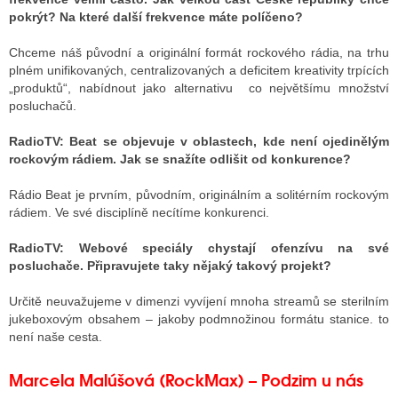
pokrýt? Na které další frekvence máte políčeno?
Chceme náš původní a originální formát rockového rádia, na trhu
plném unifikovaných, centralizovaných a deficitem kreativity trpících
„produktů“, nabídnout jako alternativu co největšímu množství
posluchačů.
RadioTV:
Beat se objevuje v oblastech, kde není ojedinělým
rockovým rádiem. Jak se snažíte odlišit od konkurence?
Rádio Beat je prvním, původním, originálním a solitérním rockovým
rádiem. Ve své disciplíně necítíme konkurenci.
RadioTV:
Webové speciály chystají ofenzívu na své
posluchače. Připravujete taky nějaký takový projekt?
Určitě neuvažujeme v dimenzi vyvíjení mnoha streamů se sterilním
jukeboxovým obsahem – jakoby podmnožinou formátu stanice. to
není naše cesta.
Marcela Malúšová (RockMax) – Podzim u nás