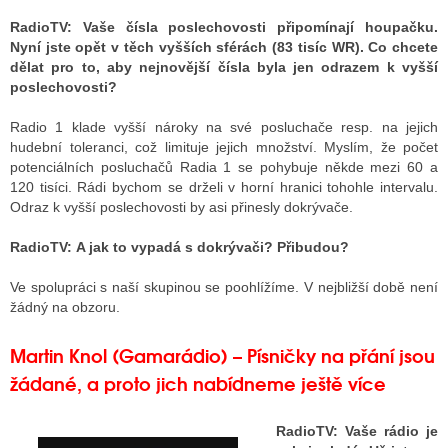
RadioTV:
Vaše čísla poslechovosti připomínají houpačku.
Nyní jste opět v těch vyšších sférách (83 tisíc WR). Co chcete
dělat pro to, aby nejnovější čísla byla jen odrazem k vyšší
poslechovosti?
Radio 1 klade vyšší nároky na své posluchače resp. na jejich
hudební toleranci, což limituje jejich množství. Myslím, že počet
potenciálních posluchačů Radia 1 se pohybuje někde mezi 60 a
120 tisíci. Rádi bychom se drželi v horní hranici tohohle intervalu.
Odraz k vyšší poslechovosti by asi přinesly dokrývače.
RadioTV:
A jak to vypadá s dokrývači? Přibudou?
Ve spolupráci s naší skupinou se poohlížíme. V nejbližší době není
žádný na obzoru.
Martin Knol (Gamarádio) – Písničky na přání jsou
žádané, a proto jich nabídneme ještě více
RadioTV:
Vaše rádio je