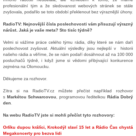
profesionální tým a že sledovanost webových stránek se stále
zvyšovala, podařilo se toto období překlenout bez výraznější úhony.
RadioTV:
Nejnovější čísla poslechovosti vám přisuzují výrazný
nárůst. Jaká je vaše meta? Sto tisíc týdně?
Velmi si vážíme práce celého týmu rádia, díky které se nám daří
poslechovost zvyšovat. Aktuální výsledky jsou nejlepší v historii
našeho rádia a věříme, že se nám podaří dosáhnout až na 100 000
posluchačů týdně, i když jsme si vědomi přibývající konkurence
zejména na Olomoucku.
Děkujeme za rozhovor.
Zítra si na RadioTV.cz můžete přečíst například rozhovor
s
Markétou Schwarcovou
, programovou ředitelkou
Rádia Dobrý
den
.
Na webu RadioTV jste si mohli přečíst tyto rozhovory:
Orlíku dupou králíci, Krokodýl slaví 15 let a Rádio Čas chystá
Megakoncerty pro bezva lidi