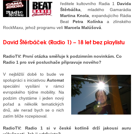
ředitele kultovního Radia 1
Davida
Štěrbáčka
, mladého Gamarádia
Martina Knola
, expandujícího Rádia
ALITY TELEVIZE
Beat
Petra Kolínka
a zlínského
RockMaxu, jehož programu velí
Marcela Malúšová
.
 TELEVIZÍ
David Štěrbáček (Radio 1) – 18 let bez playlistu
VIZNÍ VYSÍLAČE
RadioTV:
První otázka směřuje k podzimním novinkám. Co
Radio 1 pro své posluchače připravuje nového?
ALITY INTERNET
V nejbližší době to bude ve
RNETOVÁ RÁDIA
spolupráci s iniciativou
Automat
speciální vysílání v rámci
RNETOVÉ STRÁNKY RÁDIÍ
evropského týdne mobility. Na
podzim chystáme i jeden nový
RNETOVÉ STRÁNKY TV
pořad a několik tematických
dnů, ale nerad bych se o nich
zatím blíže rozepisoval.
ALITY TISK
RadioTV:
Radio 1 si v české kotlině drží jakousi auru