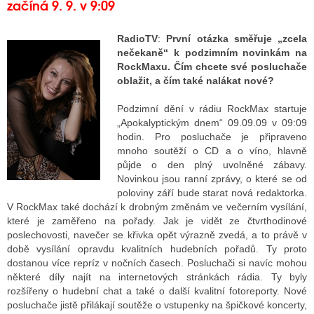
začíná 9. 9. v 9:09
RadioTV
:
První otázka směřuje „zcela
nečekaně“ k podzimním novinkám na
RockMaxu. Čím chcete své posluchače
oblažit, a čím také nalákat nové?
Podzimní dění v rádiu RockMax startuje
„Apokalyptickým dnem“ 09.09.09 v 09:09
hodin. Pro posluchače je připraveno
mnoho soutěží o CD a o víno, hlavně
půjde o den plný uvolněné zábavy.
Novinkou jsou ranní zprávy, o které se od
poloviny září bude starat nová redaktorka.
V RockMax také dochází k drobným změnám ve večerním vysílání,
které je zaměřeno na pořady. Jak je vidět ze čtvrthodinové
poslechovosti, navečer se křivka opět výrazně zvedá, a to právě v
době vysílání opravdu kvalitních hudebních pořadů. Ty proto
dostanou více repríz v nočních časech. Posluchači si navíc mohou
některé díly najít na internetových stránkách rádia. Ty byly
rozšířeny o hudební chat a také o další kvalitní fotoreporty. Nové
posluchače jistě přilákají soutěže o vstupenky na špičkové koncerty,