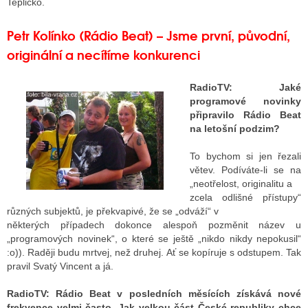
Teplicko.
Petr Kolínko (Rádio Beat) – Jsme první, původní,
originální a necítíme konkurenci
RadioTV:
Jaké
programové novinky
připravilo Rádio Beat
na letošní podzim?
To bychom si jen řezali
větev. Podíváte-li se na
„neotřelost, originalitu a
zcela odlišné přístupy“
různých subjektů, je překvapivé, že se „odváží“ v
některých případech dokonce alespoň pozměnit název u
„programových novinek“, o které se ještě „nikdo nikdy nepokusil“
:o)). Raději budu mrtvej, než druhej. Ať se kopíruje s odstupem. Tak
pravil Svatý Vincent a já.
RadioTV:
Rádio Beat v posledních měsících získává nové
frekvence velmi často. Jak velkou část České republiky chce