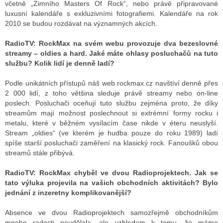
včetně „Zimního Masters Of Rock“, nebo právě připravované
luxusní kalendáře s exkluzivními fotografiemi. Kalendáře na rok
2010 se budou rozdávat na významných akcích.
RadioTV:
RockMax na svém webu provozuje dva bezeslovné
streamy – oldies a hard. Jaké máte ohlasy posluchačů na tuto
službu? Kolik lidí je denně ladí?
Podle unikátních přístupů náš web rockmax.cz navštíví denně přes
2 000 lidí, z toho většina sleduje právě streamy nebo on-line
poslech. Posluchači oceňují tuto službu zejména proto, že díky
streamům mají možnost poslechnout si extrémní formy rocku i
metalu, které v běžném vysílacím čase nikde v éteru neuslyší.
Stream „oldies“ (ve kterém je hudba pouze do roku 1989) ladí
spíše starší posluchači zaměření na klasický rock. Fanoušků obou
streamů stále přibývá.
RadioTV:
RockMax chyběl ve dvou Radioprojektech. Jak se
tato výluka projevila na vašich obchodních aktivitách? Bylo
jednání z inzeretny komplikovanější?
Absence ve dvou Radioprojektech samozřejmě obchodníkům
mnoho radosti neudělala, ale vzhledem k tomu, že máme