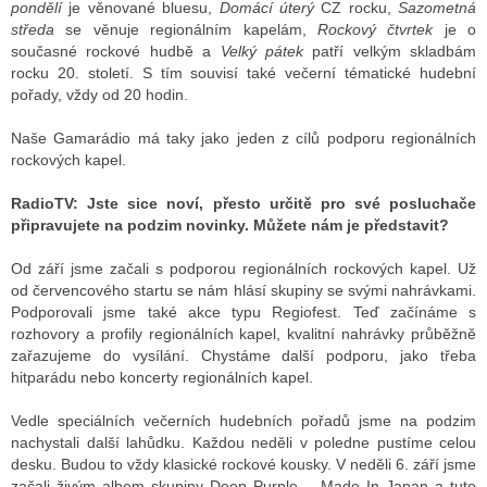
pondělí
je věnované bluesu,
Domácí úterý
CZ rocku,
Sazometná
středa
se věnuje regionálním kapelám,
Rockový čtvrtek
je o
současné rockové hudbě a
Velký pátek
patří velkým skladbám
rocku 20. století. S tím souvisí také večerní tématické hudební
pořady, vždy od 20 hodin.
Naše Gamarádio má taky jako jeden z cílů podporu regionálních
rockových kapel.
RadioTV:
Jste sice noví, přesto určitě pro své posluchače
připravujete na podzim novinky. Můžete nám je představit?
Od září jsme začali s podporou regionálních rockových kapel. Už
od červencového startu se nám hlásí skupiny se svými nahrávkami.
Podporovali jsme také akce typu Regiofest. Teď začínáme s
rozhovory a profily regionálních kapel, kvalitní nahrávky průběžně
zařazujeme do vysílání. Chystáme další podporu, jako třeba
hitparádu nebo koncerty regionálních kapel.
Vedle speciálních večerních hudebních pořadů jsme na podzim
nachystali další lahůdku. Každou neděli v poledne pustíme celou
desku. Budou to vždy klasické rockové kousky. V neděli 6. září jsme
začali živým albem skupiny Deep Purple – Made In Japan a tuto