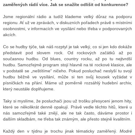
zaměřených rádií více. Jak se snažíte odlišit od konkurence?
Jsme regionální rádio a tudíž klademe velký důraz na podporu
regionu. Ať už ve zprávách, v diskuzních pořadech právě s místními
osobnostmi, v informacích ve vysílání nebo třeba v podporovaných
akcích.
Co se hudby týče, tak náš rozptyl je tak velký, co si jen kdo dokáže
představit pod slovem rock. Od rockových začátků až po
současnou hudbu. Od blues, country rocku, až po tu nejtvrdší
hudbu. Samozřejmě program stojí hlavně na té rockové klasice, ale
v podstatě se „neštítíme“ ničeho. Pokud posluchač neslyší tu svojí
hudbu běžně ve vysílání, může si ten svůj kousek vyžádat v
písničkách na přání. Máme už poměrně rozsáhlý hudební archiv,
který neustále doplňujeme.
Taky si myslíme, že posluchači jsou už trošku přesyceni jenom hity,
které se několikrát denně opakují. Právě vedle těchto hitů, které u
nás samozřejmě také znějí, ale ne tak často, dáváme prostor i
dalším skladbám, ne třeba tak známým, ale přesto stejně kvalitním.
Každý den v týdnu je trochu jinak tématicky zaměřený.
Modré