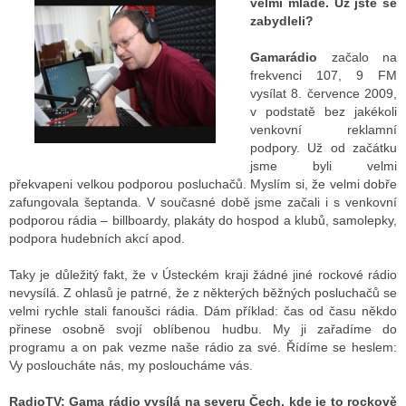
velmi mladé. Už jste se
zabydleli?
Gamarádio
začalo na
frekvenci 107, 9 FM
vysílat 8. července 2009,
v podstatě bez jakékoli
venkovní reklamní
podpory. Už od začátku
jsme byli velmi
překvapeni velkou podporou posluchačů. Myslím si, že velmi dobře
zafungovala šeptanda. V současné době jsme začali i s venkovní
podporou rádia – billboardy, plakáty do hospod a klubů, samolepky,
podpora hudebních akcí apod.
Taky je důležitý fakt, že v Ústeckém kraji žádné jiné rockové rádio
nevysílá. Z ohlasů je patrné, že z některých běžných posluchačů se
velmi rychle stali fanoušci rádia. Dám příklad: čas od času někdo
přinese osobně svojí oblíbenou hudbu. My ji zařadíme do
programu a on pak vezme naše rádio za své. Řídíme se heslem:
Vy posloucháte nás, my posloucháme vás.
RadioTV:
Gama rádio vysílá na severu Čech, kde je to rockově