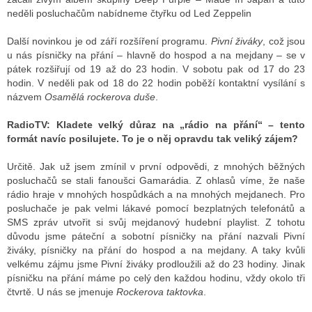
neděli posluchačům nabídneme čtyřku od Led Zeppelin
Další novinkou je od září rozšíření programu.
Pivní živáky
, což jsou
u nás písničky na přání – hlavně do hospod a na mejdany – se v
pátek rozšiřují od 19 až do 23 hodin. V sobotu pak od 17 do 23
hodin. V neděli pak od 18 do 22 hodin poběží kontaktní vysílání s
názvem
Osamělá rockerova duše
.
RadioTV:
Kladete velký důraz na „rádio na přání“ – tento
formát navíc posilujete. To je o něj opravdu tak veliký zájem?
Určitě. Jak už jsem zmínil v první odpovědi, z mnohých běžných
posluchačů se stali fanoušci Gamarádia. Z ohlasů víme, že naše
rádio hraje v mnohých hospůdkách a na mnohých mejdanech. Pro
posluchače je pak velmi lákavé pomocí bezplatných telefonátů a
SMS zpráv utvořit si svůj mejdanový hudební playlist. Z tohotu
důvodu jsme páteční a sobotní písničky na přání nazvali Pivní
živáky, písničky na přání do hospod a na mejdany. A taky kvůli
velkému zájmu jsme Pivní živáky prodloužili až do 23 hodiny. Jinak
písničku na přání máme po celý den každou hodinu, vždy okolo tři
čtvrtě. U nás se jmenuje
Rockerova taktovka
.