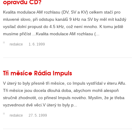
opravdu CD?
Kvalita modulace AM rozhlasu (DV, SV a KV) celkem stačí pro
mluvené slovo, při odstupu kanálů 9 kHz na SV by měl mít každý
vysílač dolní propust do 4.5 kHz, což není mnoho. K tomu ještě
musíme přičíst ...Kvalita modulace AM rozhlasu (...
redakce
1. 6. 1999
Tři měsíce Rádia Impuls
V úterý to byly přesně tři měsíce, co Impuls vystřídal v éteru Alfu.
Tři měsíce jsou docela dlouhá doba, abychom mohli alespoň
stručně zhodnotit, co přinesl Impuls nového. Myslím, že je třeba
vyzvednout dvě věci.V úterý to byly p...
redakce
27. 5. 1999