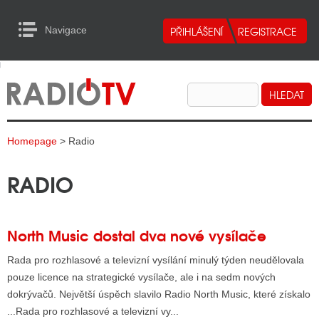
Navigace
urn to Content
Navigace
E
ALITY RADIA
ALITY TELEVIZE
Homepage
> Radio
ALITY INTERNET
RADIO
ALITY TISK
ALITY RADIA
North Music dostal dva nové vysílače
S RÁDIÍ
Rada pro rozhlasové a televizní vysílání minulý týden neudělovala
pouze licence na strategické vysílače, ale i na sedm nových
ECHOVOST RÁDIÍ
dokrývačů. Největší úspěch slavilo Radio North Music, které získalo
O VYSÍLAČE
...Rada pro rozhlasové a televizní vy...