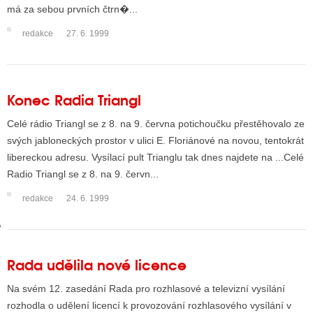
má za sebou prvních čtrn�...
redakce
27. 6. 1999
GY
 SE STÁT BLOGEREM
Konec Radia Triangl
EX BLOGERA
Celé rádio Triangl se z 8. na 9. června potichoučku přestěhovalo ze
svých jabloneckých prostor v ulici E. Floriánové na novou, tentokrát
UZE
libereckou adresu. Vysílací pult Trianglu tak dnes najdete na ...Celé
Radio Triangl se z 8. na 9. červn...
X DISKUTÉRA NA RADIOTV
redakce
24. 6. 1999
IV STARŠÍCH DISKUZÍ
Rada udělila nové licence
Na svém 12. zasedání Rada pro rozhlasové a televizní vysílání
rozhodla o udělení licencí k provozování rozhlasového vysílání v