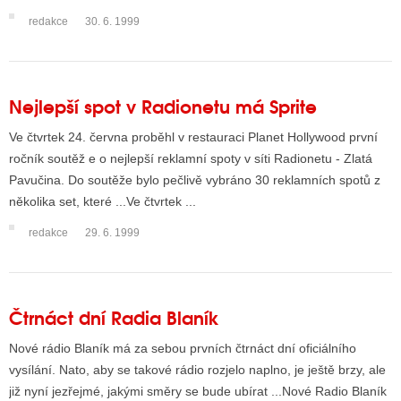
redakce
30. 6. 1999
ALITY TELEVIZE
 TELEVIZÍ
Nejlepší spot v Radionetu má Sprite
VIZNÍ VYSÍLAČE
Ve čtvrtek 24. června proběhl v restauraci Planet Hollywood první
ročník soutěž e o nejlepší reklamní spoty v síti Radionetu - Zlatá
Pavučina. Do soutěže bylo pečlivě vybráno 30 reklamních spotů z
ALITY INTERNET
několika set, které ...Ve čtvrtek ...
RNETOVÁ RÁDIA
redakce
29. 6. 1999
RNETOVÉ STRÁNKY RÁDIÍ
RNETOVÉ STRÁNKY TV
Čtrnáct dní Radia Blaník
Nové rádio Blaník má za sebou prvních čtrnáct dní oficiálního
ALITY TISK
vysílání. Nato, aby se takové rádio rozjelo naplno, je ještě brzy, ale
již nyní jezřejmé, jakými směry se bude ubírat ...Nové Radio Blaník