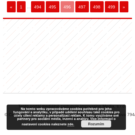
«
1
…
494
495
496
497
498
499
»
Tento portál mediálně zastupuje Impression Media, s.r.o.
Na tomto webu zpracováváme cookies potřebné pro jeho
fungování a analytiku, v případě udělení souhlasu také cookies pro
© Copyright RadiaCZ s.r.o., IČO: 06533434, Sídlo: Koperníkova 794
účely cílení reklamy a personalizaci reklam. K tomu využíváme své
partnery pro sociální média, inzerci a analýzy. Více informací o
Vinohrady, 120 00 Praha 2
Rozumím
nastavení cookies naleznete
zde.