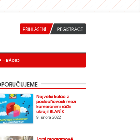
P – RÁDIO
PORUČUJEME
Největší koláč z
poslechovosti mezi
komerčními rádii
ukrojil BLANÍK
9. února 2022
Jarní programové