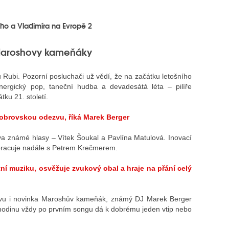
iho a Vladimíra na Evropě 2
 Maroshovy kameňáky
u Rubi. Pozorní posluchači už vědí, že na začátku letošního
energický pop, taneční hudba a devadesátá léta – pilíře
átku 21. století.
 obrovskou odezvu, říká Marek Berger
a známé hlasy – Vítek Šoukal a Pavlína Matulová. Inovací
upracuje nadále s Petrem Krečmerem.
ní muziku, osvěžuje zvukový obal a hraje na přání celý
ovu i novinka Maroshův kameňák, známý DJ Marek Berger
 hodinu vždy po prvním songu dá k dobrému jeden vtip nebo