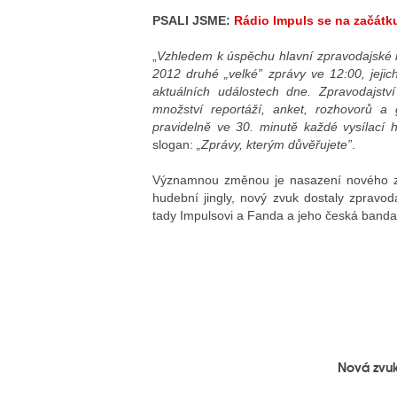
PSALI JSME:
Rádio Impuls se na začátku
„
Vzhledem k úspěchu hlavní zpravodajské 
2012 druhé „velké” zprávy ve 12:00, jeji
aktuálních událostech dne. Zpravodajstv
množství reportáží, anket, rozhovorů a
pravidelně ve 30. minutě každé vysílací 
slogan:
„Zprávy, kterým důvěřujete”
.
Významnou změnou je nasazení nového 
hudební jingly, nový zvuk dostaly zpravod
tady Impulsovi a Fanda a jeho česká banda
Nová zvuk