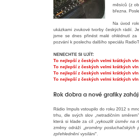
měsíců (z ob
března. Posle
Na úvod roku
ukázkami zvukové tvorby českých rádií. Jel
jsme se dnes přinést malé ohlédnutí za 
pozvání k poslechu dalšího speciálu Radio
NENECHTE SI UJÍT:
To nejlepší z českých velmi krátkých vln 
To nejlepší z českých velmi krátkých vln 
To nejlepší z českých velmi krátkých vln 
To nejlepší z českých velmi krátkých vln 
Rok dobra a nové grafiky zaháji
Rádio Impuls vstoupilo do roku 2012 s mnoh
trhu, dle svých slov „netradičním směrem”.
která si klade za cíl „
vykouzlit úsměv na rt
změny odráží „
proměny posluchačských p
zpřehlednění vysílání
“.