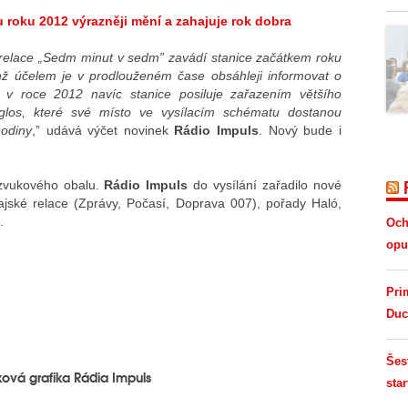
 roku 2012 výrazněji mění a zahajuje rok dobra
relace „Sedm minut v sedm” zavádí stanice začátkem roku
chž účelem je v prodlouženém čase obsáhleji informovat o
í v roce 2012 navíc stanice posiluje zařazením většího
 glos, které své místo ve vysílacím schématu dostanou
hodiny
,” udává výčet novinek
Rádio Impuls
. Nový bude i
zvukového obalu.
Rádio Impuls
do vysílání zařadilo nové
ajské relace (Zprávy, Počasí, Doprava 007), pořady Haló,
.
Och
opus
Pri
Duc
Šes
ová grafika Rádia Impuls
star