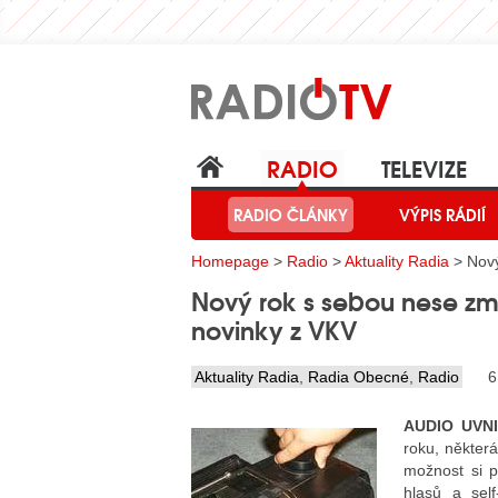
RADIO
TELEVIZE
RADIO ČLÁNKY
VÝPIS RÁDIÍ
Homepage
>
Radio
>
Aktuality Radia
> Nový
Nový rok s sebou nese změ
novinky z VKV
Aktuality Radia
,
Radia Obecné
,
Radio
6
AUDIO UVN
roku, někter
možnost si p
hlasů a sel