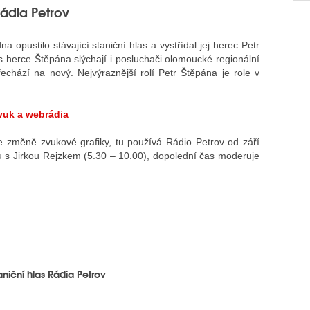
ádia Petrov
 opustilo stávající staniční hlas a vystřídal jej herec Petr
 herce Štěpána slýchají i posluchači olomoucké regionální
chází na nový. Nejvýraznější rolí Petr Štěpána je role v
vuk a webrádia
 změně zvukové grafiky, tu používá Rádio Petrov od září
u s Jirkou Rejzkem (5.30 – 10.00), dopolední čas moderuje
niční hlas Rádia Petrov