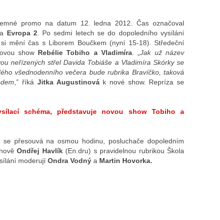
tajemné promo na datum 12. ledna 2012. Čas označoval
ia
Evropa 2
.
Po sedmi letech se do dopoledního vysílání
n si mění čas s Liborem Boučkem (nyní 15-18).
Středeční
ovou show
Rebélie Tobiho a Vladimíra
. „
Jak už název
u neřízených střel Davida Tobiáše a Vladimíra Skórky se
dého všednodenního večera bude rubrika Bravíčko, taková
edem
,” říká
Jitka Augustinová
k nové show. Repríza se
vysílací schéma, představuje novou show Tobiho a
í se přesouvá na osmou hodinu, posluchače dopoledním
 nově
Ondřej Havlík
(En.dru) s pravidelnou rubrikou Škola
sílání moderují
Ondra Vodný
a
Martin Hovorka.