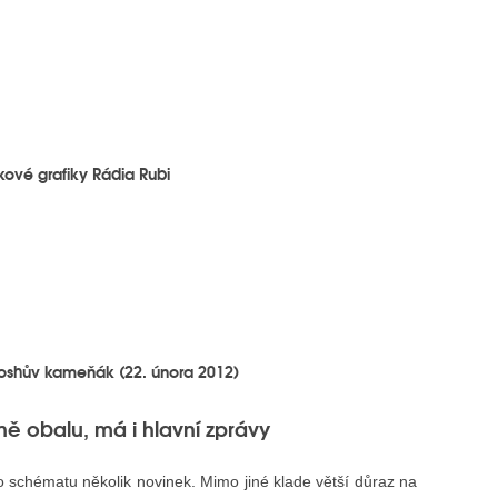
kové grafiky Rádia Rubi
oshův kameňák (22. února 2012)
 obalu, má i hlavní zprávy
 schématu několik novinek. Mimo jiné klade větší důraz na