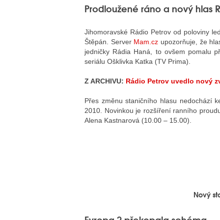
Prodloužené ráno a nový hlas R
Jihomoravské Rádio Petrov od poloviny ledna
Štěpán. Server
Mam.cz
upozorňuje, že hlas
jedničky Rádia Haná, to ovšem pomalu pře
seriálu Ošklivka Katka (TV Prima).
Z ARCHIVU:
Rádio Petrov uvedlo nový z
Přes změnu staničního hlasu nedochází ke
2010. Novinkou je rozšíření ranního proud
Alena Kastnarová (10.00 – 15.00).
Nový sta
Evropa 2 překopala schéma