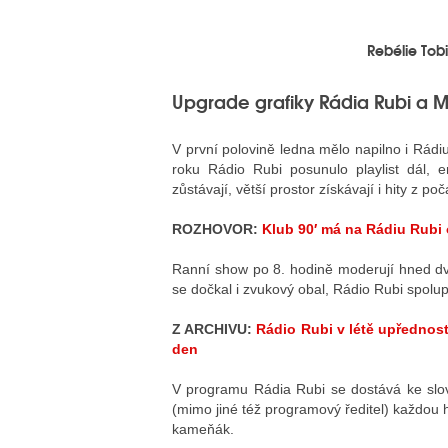
Rebélie Tob
Upgrade grafiky Rádia Rubi a
V první polovině ledna mělo napilno i Rádi
roku Rádio Rubi posunulo playlist dál, 
zůstávají, větší prostor získávají i hity z poč
ROZHOVOR:
Klub 90′ má na Rádiu Rubi
Ranní show po 8. hodině moderují hned dv
se dočkal i zvukový obal, Rádio Rubi spol
Z ARCHIVU:
Rádio Rubi v létě upřednost
den
V programu Rádia Rubi se dostává ke sl
(mimo jiné též programový ředitel) každou
kameňák.