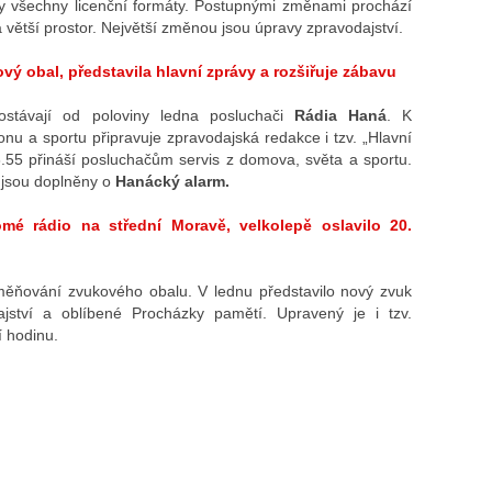
ly všechny licenční formáty. Postupnými změnami prochází
á větší prostor. Největší změnou jsou úpravy zpravodajství.
ý obal, představila hlavní zprávy a rozšiřuje zábavu
dostávají od poloviny ledna posluchači
Rádia Haná
. K
nu a sportu připravuje zpravodajská redakce i tzv. „Hlavní
 8.55 přináší posluchačům servis z domova, světa a sportu.
 jsou doplněny o
Hanácký alarm.
mé rádio na střední Moravě, velkolepě oslavilo 20.
měňování zvukového obalu. V lednu představilo nový zvuk
ajství a oblíbené Procházky pamětí. Upravený je i tzv.
cí hodinu.