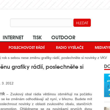
INTERNET
TISK
OUTDOOR
POSLECHOVOST RÁDIÍ
RADIO VYSÍLAČE
MEDIATY
 rok s sebou nese změnu grafiky rádií, poslechněte si novinky z VKV
nu grafiky rádií, poslechněte si
DO
. 3. 2012
ITŘ
– Zvukový obal rádia většinou obměňují na počátku
á se ke změnám odhodlávají až nyní, v březnu. Budete mít
oslechnout novinky z oblasti zvukového obalu, staničních
f-promotion. Ohlédneme se za novinkami prvních dvou