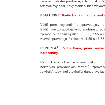
zábavu z vlastní produkce, v lednu skonči
též zvukový obal, nový staniční hlas získáv
PSALI JSME:
Rádio Haná upravuje zvukov
Větší porci regionálního zpravodajství 
tradičnímu zpravodajskému souhrnu z regio
zprávy”, v ranním vysílání v 6.55, 7.55 a
Hlavní zpravodajské relace v 11.55 a 15.55
REPORTÁŽ:
Rádio Haná, první soukro
narozeniny
Rádio Haná
pokračuje v kontinuálním ob
některých pravidelných formátů, zpravod
„otvírák”, tedy jingl otevírající danou vysíla