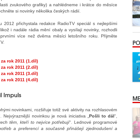
lasti zvukového grafiky) a nahlédneme i krátce do měsíce
chněte si novinky několika českých rádií.
 2012 přichystala redakce RadioTV speciál s nejlepšími
ikož i nadále rádia mění obaly a vysílají novinky, rozhodli
prvními více než dvěma měsíci letošního roku. Přijměte
PO
TV.
za rok 2011 (1.díl)
za rok 2011 (2.díl)
za rok 2011 (3.díl)
za rok 2011 (4.díl)
l Impuls
ME
ými novinkami, rozšiřuje totiž své aktivity na rozhlasovém
 Nejvýraznější novinkou je nová iniciativa „
Pošli to dál
“,
ech těm, kteří to nejvíce potřebují
“. Lednové programové
otřeb a preferencí a současně přinášejí zjednodušení a