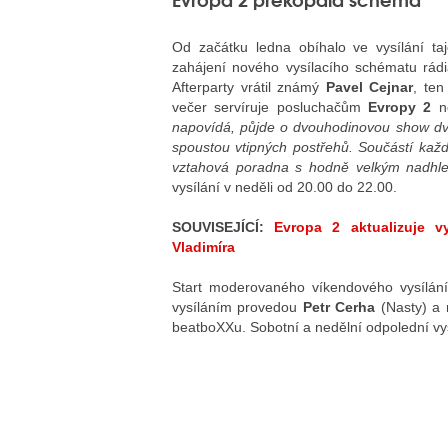
Od začátku ledna obíhalo ve vysílání 
zahájení nového vysílacího schématu rád
Afterparty vrátil známý
Pavel Cejnar
, te
večer servíruje posluchačům
Evropy 2
n
napovídá, půjde o dvouhodinovou show dvo
spoustou vtipných postřehů. Součástí kaž
vztahová poradna s hodně velkým nadhl
vysílání v neděli od 20.00 do 22.00.
SOUVISEJÍCÍ:
Evropa 2 aktualizuje 
Vladimíra
Start moderovaného víkendového vysílán
vysíláním provedou
Petr Cerha
(Nasty) a
beatboXXu. Sobotní a nedělní odpolední vy