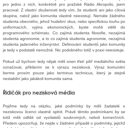
pro jedno z nich, konkrétně pro pražské Rádio Akropolis, jsem
pracoval. Z vlastní zkušenosti tedy vím, že studenti ani jako cílová
skupina, natož jako komunita vlastně neexistují. Nemáte žádného
studenta obecného, jehož hudební vkus, nebo specifickou touhu po
uniformacích, vyjma ekonomických, byste mohli vtělit do
programového schématu. Co zajímá studenta filosofie, nezajímá
studenta agronomie, a to co zajímá studenta agronomie, nezajímá
studenta jaderného inženýrství. Definování studentů jako komunity
je tedy v podstatě nemožné. Nic podobného totiž v praxi neexistuje.
Pokud už bychom tedy nějak měli onen třetí pilíř mediálního světa
označovat, přikláním se k výrazu nezisková. Výraz komunitní
berme prosím pouze jako terminus technicus, který je stejně
nestabilní jako jakákoli komunita sama.
Řidičák pro nezisková média
Pojďme tedy na otázku, jaké podmínky by měli žadatelé o
neziskovou licenci vlastně splnit. Právě těmito podmínkami by se
totiž měli odlišit od vysílatelů soukromých, neboli komerčních.
Předem upozorňuji, že nejde v žádném případě o podmínky, jejichž