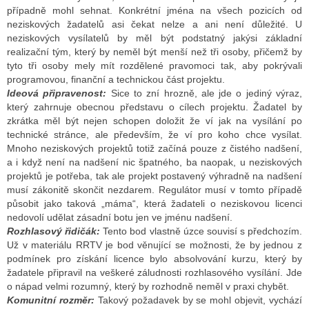
případně mohl sehnat. Konkrétní jména na všech pozicích od
neziskových žadatelů asi čekat nelze a ani není důležité. U
neziskových vysílatelů by měl být podstatný jakýsi základní
realizační tým, který by neměl být menší než tři osoby, přičemž by
tyto tři osoby mely mít rozdělené pravomoci tak, aby pokrývali
programovou, finanční a technickou část projektu.
Ideová připravenost:
Sice to zní hrozně, ale jde o jediný výraz,
který zahrnuje obecnou představu o cílech projektu. Žadatel by
zkrátka měl být nejen schopen doložit že ví jak na vysílání po
technické stránce, ale především, že ví pro koho chce vysílat.
Mnoho neziskových projektů totiž začíná pouze z čistého nadšení,
a i když není na nadšení nic špatného, ba naopak, u neziskových
projektů je potřeba, tak ale projekt postavený výhradně na nadšení
musí zákonitě skončit nezdarem. Regulátor musí v tomto případě
působit jako taková „máma“, která žadateli o neziskovou licenci
nedovolí udělat zásadní botu jen ve jménu nadšení.
Rozhlasový řidičák:
Tento bod vlastně úzce souvisí s předchozím.
Už v materiálu RRTV je bod věnující se možnosti, že by jednou z
podmínek pro získání licence bylo absolvování kurzu, který by
žadatele připravil na veškeré záludnosti rozhlasového vysílání. Jde
o nápad velmi rozumný, který by rozhodně neměl v praxi chybět.
Komunitní rozměr:
Takový požadavek by se mohl objevit, vychází