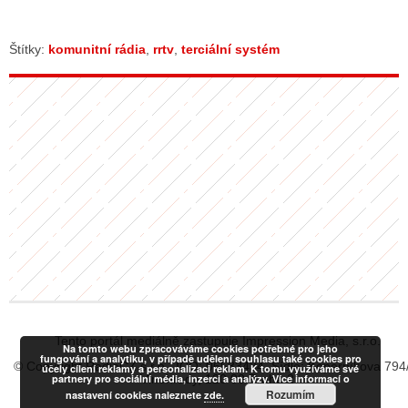
Štítky:
komunitní rádia
,
rrtv
,
terciální systém
Tento portál mediálně zastupuje Impression Media, s.r.o.
Na tomto webu zpracováváme cookies potřebné pro jeho
fungování a analytiku, v případě udělení souhlasu také cookies pro
© Copyright RadiaCZ s.r.o., IČO: 06533434, Sídlo: Koperníkova 794
účely cílení reklamy a personalizaci reklam. K tomu využíváme své
partnery pro sociální média, inzerci a analýzy. Více informací o
Vinohrady, 120 00 Praha 2
Rozumím
nastavení cookies naleznete
zde.