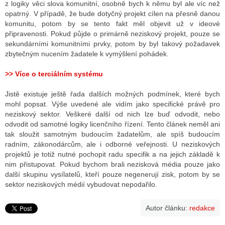
z logiky věci slova komunitní, osobně bych k němu byl ale víc než
opatrný. V případě, že bude dotyčný projekt cílen na přesně danou
komunitu, potom by se tento fakt měl objevit už v ideové
připravenosti. Pokud půjde o primárně neziskový projekt, pouze se
sekundárními komunitními prvky, potom by byl takový požadavek
zbytečným nucením žadatele k vymýšlení pohádek.
>> Více o terciálním systému
Jistě existuje ještě řada dalších možných podmínek, které bych
mohl popsat. Výše uvedené ale vidím jako specifické právě pro
neziskový sektor. Veškeré další od nich lze buď odvodit, nebo
odvodit od samotné logiky licenčního řízení. Tento článek neměl ani
tak sloužit samotným budoucím žadatelům, ale spíš budoucím
radním, zákonodárcům, ale i odborné veřejnosti. U neziskových
projektů je totiž nutné pochopit radu specifik a na jejich základě k
nim přistupovat. Pokud bychom brali nezisková média pouze jako
další skupinu vysílatelů, kteří pouze negenerují zisk, potom by se
sektor neziskových médií vybudovat nepodařilo.
Autor článku:
redakce