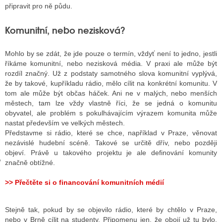
připravit pro ně půdu.
Komunitní, nebo nezisková?
GY
Mohlo by se zdát, že jde pouze o termín, vždyť není to jedno, jestli
 SE STÁT BLOGEREM
říkáme komunitní, nebo nezisková média. V praxi ale může být
EX BLOGERA
rozdíl značný. Už z podstaty samotného slova komunitní vyplývá,
že by takové, kupříkladu rádio, mělo cílit na konkrétní komunitu. V
tom ale může být občas háček. Ani ne v malých, nebo menších
městech, tam lze vždy vlastně říci, že se jedná o komunitu
UZE
obyvatel, ale problém s pokulhávajícím výrazem komunita může
nastat především ve velkých městech.
X DISKUTÉRA NA RADIOTV
Představme si rádio, které se chce, například v Praze, věnovat
nezávislé hudební scéně. Takové se určitě dřív, nebo později
IV STARŠÍCH DISKUZÍ
objeví. Právě u takového projektu je ale definování komunity
značně obtížné.
>> Přečtěte si o financování komunitních médií
Stejně tak, pokud by se objevilo rádio, které by chtělo v Praze,
nebo v Brně cílit na studenty. Připomenu jen, že obojí už tu bylo,