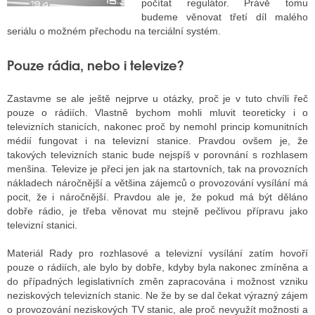
počítat regulátor. Právě tomu
budeme věnovat třetí díl malého
seriálu o možném přechodu na terciální systém.
ALITY TELEVIZE
Pouze rádia, nebo i televize?
 TELEVIZÍ
Zastavme se ale ještě nejprve u otázky, proč je v tuto chvíli řeč
VIZNÍ VYSÍLAČE
pouze o rádiích. Vlastně bychom mohli mluvit teoreticky i o
televizních stanicích, nakonec proč by nemohl princip komunitních
médií fungovat i na televizní stanice. Pravdou ovšem je, že
ALITY INTERNET
takových televizních stanic bude nejspíš v porovnání s rozhlasem
menšina. Televize je přeci jen jak na startovních, tak na provozních
RNETOVÁ RÁDIA
nákladech náročnější a většina zájemců o provozování vysílání má
pocit, že i náročnější. Pravdou ale je, že pokud má být děláno
RNETOVÉ STRÁNKY RÁDIÍ
dobře rádio, je třeba věnovat mu stejně pečlivou přípravu jako
televizní stanici.
RNETOVÉ STRÁNKY TV
Materiál Rady pro rozhlasové a televizní vysílání zatím hovoří
pouze o rádiích, ale bylo by dobře, kdyby byla nakonec zmíněna a
do případných legislativních změn zapracována i možnost vzniku
ALITY TISK
neziskových televizních stanic. Ne že by se dal čekat výrazný zájem
o provozování neziskových TV stanic, ale proč nevyužít možnosti a