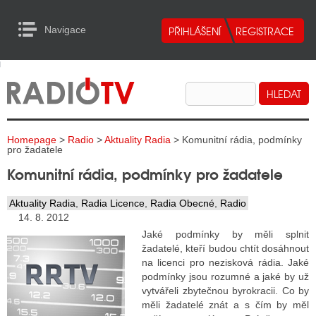
Navigace
urn to Content
Navigace
E
ALITY RADIA
ALITY TELEVIZE
Homepage
>
Radio
>
Aktuality Radia
> Komunitní rádia, podmínky
ALITY INTERNET
pro žadatele
Komunitní rádia, podmínky pro žadatele
ALITY TISK
Aktuality Radia
,
Radia Licence
,
Radia Obecné
,
Radio
14. 8. 2012
ALITY RADIA
Jaké podmínky by měli splnit
žadatelé, kteří budou chtít dosáhnout
S RÁDIÍ
na licenci pro nezisková rádia. Jaké
podmínky jsou rozumné a jaké by už
ECHOVOST RÁDIÍ
vytvářeli zbytečnou byrokracii. Co by
měli žadatelé znát a s čím by měl
O VYSÍLAČE