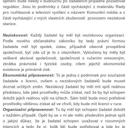
splnění bude někdy v budoucnu po žadatelích případně požadovat
regulátor. Jsou to podmínky z části vycházející z materiálu Rady
pro rozhlasové a televizní vysílání s názvem Komunitní média a z
části vycházející z mých vlastních zkušeností provozem neziskové
stanice.
Neziskovost:
Každý žadatel by měl být neziskovou organizací.
Podle nového občanského zákoníku by tedy právní formou
žadatele měl být spolek, ústav, případně obecně prospěšná
společnost, byť zde už je to s otazníkem. Vyloučeny by měly být
veškeré akciové společnosti, společnosti s ručením omezeným,
zkrátka právnické i fyzické osoby, cílem jejichž ekonomické
existence je primárně zisk.
Ekonomická připravenost:
To je jedna z podmínek pro současné
žadatele o licenci, ovšem u neziskových žadatelů bude muset
doznat určitých změn. Neziskový žadatel by měl mít spíš reálnou
představu, kde jaké prostředky může získat, než že by byl schopen
doložit jejich reálnou výši na účtech. Sám totiž bude moci potřebné
prostředky většinou získat až ve chvíli, kdy bude mít licenci v ruce.
Organizační připravenost:
Tu by měl být schopen žadatel doložit
v každém případě. Opět by se v ní ale mělo především jednat spíš
o jakýsi důkaz, že je žadatel schopen uvažovat v rozumných
intencích a tedy že ví, kolik lidí bude potřebovat a kde by je