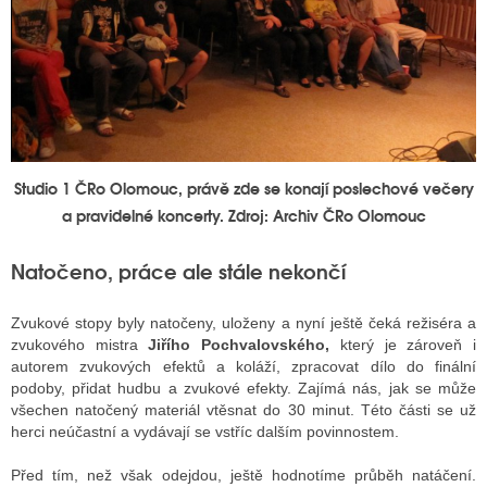
Studio 1 ČRo Olomouc, právě zde se konají poslechové večery
a pravidelné koncerty. Zdroj: Archiv ČRo Olomouc
Natočeno, práce ale stále nekončí
Zvukové stopy byly natočeny, uloženy a nyní ještě čeká režiséra a
zvukového mistra
Jiřího Pochvalovského,
který je zároveň i
autorem zvukových efektů a koláží, zpracovat dílo do finální
podoby, přidat hudbu a zvukové efekty. Zajímá nás, jak se může
všechen natočený materiál vtěsnat do 30 minut. Této části se už
herci neúčastní a vydávají se vstříc dalším povinnostem.
Před tím, než však odejdou, ještě hodnotíme průběh natáčení.