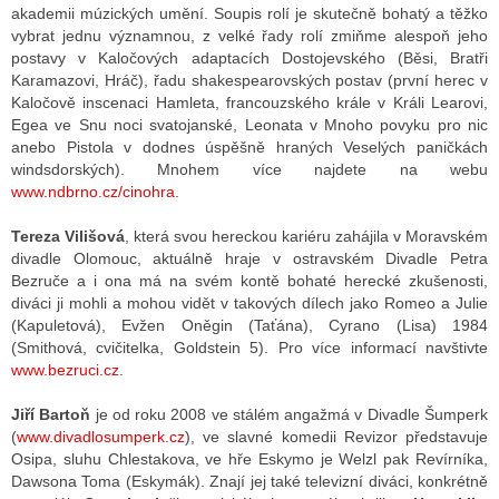
akademii múzických umění. Soupis rolí je skutečně bohatý a těžko
vybrat jednu významnou, z velké řady rolí zmiňme alespoň jeho
postavy v Kaločových adaptacích Dostojevského (Běsi, Bratři
Karamazovi, Hráč), řadu shakespearovských postav (první herec v
Kaločově inscenaci Hamleta, francouzského krále v Králi Learovi,
Egea ve Snu noci svatojanské, Leonata v Mnoho povyku pro nic
anebo Pistola v dodnes úspěšně hraných Veselých paničkách
windsdorských). Mnohem více najdete na webu
www.ndbrno.cz/cinohra
.
Tereza Vilišová
, která svou hereckou kariéru zahájila v Moravském
divadle Olomouc, aktuálně hraje v ostravském Divadle Petra
Bezruče a i ona má na svém kontě bohaté herecké zkušenosti,
diváci ji mohli a mohou vidět v takových dílech jako Romeo a Julie
(Kapuletová), Evžen Oněgin (Taťána), Cyrano (Lisa) 1984
(Smithová, cvičitelka, Goldstein 5). Pro více informací navštivte
www.bezruci.cz
.
Jiří Bartoň
je od roku 2008 ve stálém angažmá v Divadle Šumperk
(
www.divadlosumperk.cz
), ve slavné komedii Revizor představuje
Osipa, sluhu Chlestakova, ve hře Eskymo je Welzl pak Revírníka,
Dawsona Toma (Eskymák). Znají jej také televizní diváci, konkrétně