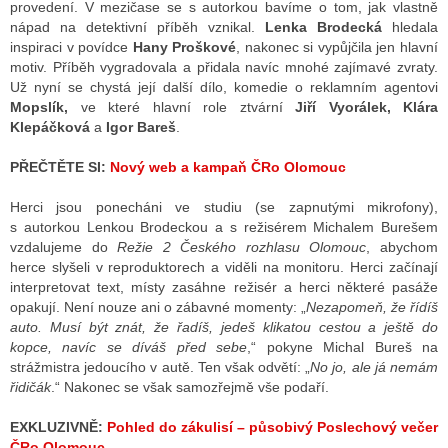
provedení. V mezičase se s autorkou bavíme o tom, jak vlastně
nápad na detektivní příběh vznikal.
Lenka Brodecká
hledala
inspiraci v povídce
Hany Proškové
, nakonec si vypůjčila jen hlavní
motiv. Příběh vygradovala a přidala navíc mnohé zajímavé zvraty.
Už nyní se chystá její další dílo, komedie o reklamním agentovi
Mopslík,
ve které hlavní role ztvární
Jiří Vyorálek, Klára
Klepáčková
a
Igor Bareš
.
PŘEČTĚTE SI:
Nový web a kampaň ČRo Olomouc
Herci jsou ponecháni ve studiu (se zapnutými mikrofony),
s autorkou Lenkou Brodeckou a s režisérem Michalem Burešem
vzdalujeme do
Režie 2 Českého rozhlasu Olomouc
, abychom
herce slyšeli v reproduktorech a viděli na monitoru. Herci začínají
interpretovat text, místy zasáhne režisér a herci některé pasáže
opakují. Není nouze ani o zábavné momenty: „
Nezapomeň, že řídíš
auto. Musí být znát, že řadíš, jedeš klikatou cestou a ještě do
kopce, navíc se díváš před sebe
,“ pokyne Michal Bureš na
strážmistra jedoucího v autě. Ten však odvětí: „
No jo, ale já nemám
řidičák
.“ Nakonec se však samozřejmě vše podaří.
EXKLUZIVNĚ:
Pohled do zákulisí – působivý Poslechový večer
ČRo Olomouc