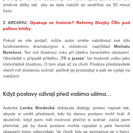
úměrné délky tak, aby se dala natočit se sestříhat na 30 minut
času.
GY
Z ARCHIVU:
Opakuje se historie? Reformy Dvojky ČRo pod
palbou kritiky
 SE STÁT BLOGEREM
Pokud se vše podaří, může autor směle nabídnout své dílo
EX BLOGERA
fundovanému dramaturgovi a režisérovi, například
Michalu
Burešovi.
Ten má šťastnou ruku při výběru hereckého obsazení.
Obzvláště v případě příběhu „
Tři u jezera
“ lze hodnotit volbu jako
mimořádně šťastnou. O tom však až za chvíli. Posléze představitelé
UZE
všech rolí dostanou scénář, pečlivě jej prostudují a pak se vydají na
natáčení.
X DISKUTÉRA NA RADIOTV
IV STARŠÍCH DISKUZÍ
Když postavy ožívají před vašima ušima…
Autorka
Lenka Brodecká
dokázala dialogy postav napsat tak,
abyste si uměli představit, kdo by danou postavu mohl hrát. A
skutečně, když jsem měl možnost přečíst si scénář, začal jsem
přemítat, jak by daná postava mohla vypadat a jaké herecké
obsazení tomu odpovídalo. Ve chvíli, kdy se seznamuji se s herci,