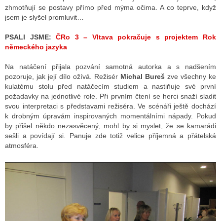
zhmotňují se postavy přímo před mýma očima. A co teprve, když
jsem je slyšel promluvit…
PSALI JSME:
ČRo 3 – Vltava pokračuje s projektem Rok
německého jazyka
Na natáčení přijala pozvání samotná autorka a s nadšením
pozoruje, jak její dílo ožívá. Režisér
Michal Bureš
zve všechny ke
kulatému stolu před natáčecím studiem a nastiňuje své první
požadavky na jednotlivé role. Při prvním čtení se herci snaží sladit
svou interpretaci s představami režiséra. Ve scénáři ještě dochází
k drobným úpravám inspirovaných momentálními nápady. Pokud
by přišel někdo nezasvěcený, mohl by si myslet, že se kamarádi
sešli a povídají si. Panuje zde totiž velice příjemná a přátelská
atmosféra.