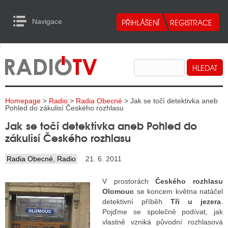
Navigace
urn to Content
Navigace
E
ALITY RADIA
ALITY TELEVIZE
Homepage
>
Radio
>
Radia Obecné
> Jak se točí detektivka aneb
ALITY INTERNET
Pohled do zákulisí Českého rozhlasu
Jak se točí detektivka aneb Pohled do
ALITY TISK
zákulisí Českého rozhlasu
Radia Obecné
,
Radio
21. 6. 2011
ALITY RADIA
V prostorách
Českého rozhlasu
S RÁDIÍ
Olomouc
se koncem května natáčel
detektivní příběh
Tři u jezera
.
ECHOVOST RÁDIÍ
Pojďme se společně podívat, jak
vlastně vzniká původní rozhlasová
O VYSÍLAČE