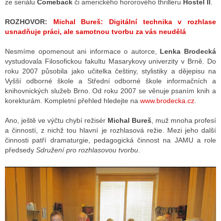
ze seriálu
Comeback
či amerického hororového thrilleru
Hostel II
.
ROZHOVOR:
Michal Bureš: Digitální technika v rozhlase
usnadňuje práci, ale samotnou tvorbu za vás neudělá
Nesmíme opomenout ani informace o autorce,
Lenka Brodecká
vystudovala Filosofickou fakultu Masarykovy univerzity v Brně. Do
roku 2007 působila jako učitelka češtiny, stylistiky a dějepisu na
Vyšší odborné škole a Střední odborné škole informačních a
knihovnických služeb Brno. Od roku 2007 se věnuje psaním knih a
korekturám. Kompletní přehled hledejte na
www.brodecka.cz
.
Ano, ještě ve výčtu chybí režisér
Michal Bureš
, muž mnoha profesí
a činností, z nichž tou hlavní je rozhlasová režie. Mezi jeho další
činnosti patří dramaturgie, pedagogická činnost na JAMU a role
předsedy
Sdružení pro rozhlasovou tvorbu
.