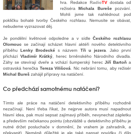
hra. Redakce
Radio
TV
dostala od
režiséra
Michala Bureše
pozvání.
Mohli jsme tak nahlédnout pod
ALITY TELEVIZE
pokličku bohaté tvorby Českého rozhlasu. Nemusíte se obávat,
nebudeme vyzrazovat děj.
 TELEVIZÍ
Je pondělní květnové odpoledne a v sídle
Českého rozhlasu
VIZNÍ VYSÍLAČE
Olomouc
se začínají scházet hlavní aktéři nového detektivního
příběhu
Lenky Brodecké
s názvem
Tři u jezera
. Jako první
přichází
Vladimír Krátký
, herec brněnského Národního divadla.
Záhy se otevírají dveře a vchází šumperský herec
Jiří Bartoň
a
ALITY INTERNET
ostravská herečka
Tereza Vilišová
. Nic nebrání tomu, aby režisér
Michal Bureš
zahájil přípravy na natáčení.
RNETOVÁ RÁDIA
Co předchází samotnému natáčení?
RNETOVÉ STRÁNKY RÁDIÍ
RNETOVÉ STRÁNKY TV
Tímto ale práce na natáčení detektivního příběhu rozhodně
nezačínají. Není třeba říkat, že nejprve autora musí napadnout
hlavní idea, pak musí sepsat zajímavý příběh, nevynechat zápletku
a především nečekanou pointu (obzvláště u detektivního příběhu je
ALITY TISK
nutné držet posluchače v domnění, že vrahem je zahradník, a
překvapit). Neméně důležité je ale také napsat povídku či dílo