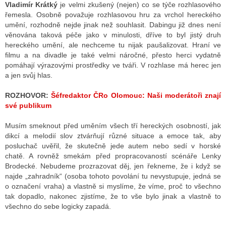
Vladimír Krátký
je velmi zkušený (nejen) co se týče rozhlasového
řemesla. Osobně považuje rozhlasovou hru za vrchol hereckého
umění, rozhodně nejde jinak než souhlasit. Dabingu již dnes není
věnována taková péče jako v minulosti, dříve to byl jistý druh
hereckého umění, ale nechceme tu nijak paušalizovat. Hraní ve
filmu a na divadle je také velmi náročné, přesto herci vydatně
pomáhají výrazovými prostředky ve tváři. V rozhlase má herec jen
a jen svůj hlas.
ROZHOVOR:
Šéfredaktor ČRo Olomouc: Naši moderátoři znají
své publikum
Musím smeknout před uměním všech tří hereckých osobností, jak
dikcí a melodií slov ztvárňují různé situace a emoce tak, aby
posluchač uvěřil, že skutečně jede autem nebo sedí v horské
chatě. A rovněž smekám před propracovaností scénáře Lenky
Brodecké. Nebudeme prozrazovat děj, jen řekneme, že i když se
najde „zahradník“ (osoba tohoto povolání tu nevystupuje, jedná se
o označení vraha) a vlastně si myslíme, že víme, proč to všechno
tak dopadlo, nakonec zjistíme, že to vše bylo jinak a vlastně to
všechno do sebe logicky zapadá.