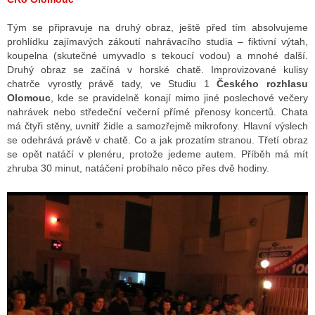
Tým se připravuje na druhý obraz, ještě před tím absolvujeme
prohlídku zajímavých zákoutí nahrávacího studia – fiktivní výtah,
koupelna (skutečné umyvadlo s tekoucí vodou) a mnohé další.
Druhý obraz se začíná v horské chatě. Improvizované kulisy
chatrče vyrostl
y
právě tady, ve Studiu 1
Českého rozhlasu
Olomouc
, kde se pravidelně konají mimo jiné poslechové večery
nahrávek nebo středeční večerní přímé přenosy koncertů. Chata
má čtyři stěny, uvnitř židle a samozřejmě mikrofony. Hlavní výslech
se odehrává právě v chatě. Co a jak prozatím stranou. Třetí obraz
se opět natáčí v plenéru, protože jedeme autem. Příběh má mít
zhruba 30 minut, natáčení probíhalo něco přes dvě hodiny.