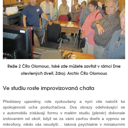
Režie 2 ČRo Olomouc, také zde můžete zavítat v rámci Dne
otevřených dveří. Zdroj: Archiv ČRo Olomouc
Ve studiu roste improvizovaná chata
Představy ujasněny, role vyzkoušeny a nyní vše natočit ke
spokojenosti ucha posluchačova. Dva obrazy odehrávající se
v automobilu získávají formu v malém studiu (plenér) dokonale
izolovaném od okolí, když se za vámi zavřou dveře a vypnou se
mikrofony, nikdo vás neuslyší… taková psychiatrie v miniaturním