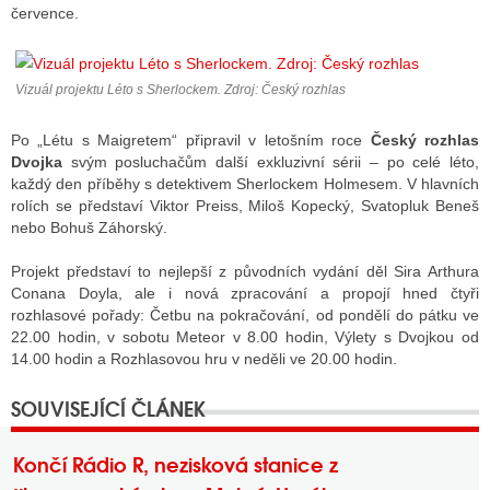
července.
ALITY TELEVIZE
Vizuál projektu Léto s Sherlockem. Zdroj: Český rozhlas
 TELEVIZÍ
Po „Létu s Maigretem“ připravil v letošním roce
Český rozhlas
VIZNÍ VYSÍLAČE
Dvojka
svým posluchačům další exkluzivní sérii – po celé léto,
každý den příběhy s detektivem Sherlockem Holmesem. V hlavních
rolích se představí Viktor Preiss, Miloš Kopecký, Svatopluk Beneš
nebo Bohuš Záhorský.
ALITY INTERNET
Projekt představí to nejlepší z původních vydání děl Sira Arthura
RNETOVÁ RÁDIA
Conana Doyla, ale i nová zpracování a propojí hned čtyři
rozhlasové pořady: Četbu na pokračování, od pondělí do pátku ve
RNETOVÉ STRÁNKY RÁDIÍ
22.00 hodin, v sobotu Meteor v 8.00 hodin, Výlety s Dvojkou od
14.00 hodin a Rozhlasovou hru v neděli ve 20.00 hodin.
RNETOVÉ STRÁNKY TV
ALITY TISK
Končí Rádio R, nezisková stanice z