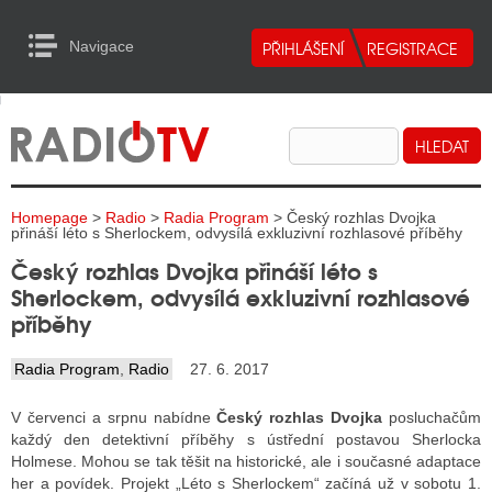
Navigace
urn to Content
Navigace
E
ALITY RADIA
ALITY TELEVIZE
Homepage
>
Radio
>
Radia Program
> Český rozhlas Dvojka
ALITY INTERNET
přináší léto s Sherlockem, odvysílá exkluzivní rozhlasové příběhy
Český rozhlas Dvojka přináší léto s
ALITY TISK
Sherlockem, odvysílá exkluzivní rozhlasové
příběhy
ALITY RADIA
Radia Program
,
Radio
27. 6. 2017
S RÁDIÍ
V červenci a srpnu nabídne
Český rozhlas Dvojka
posluchačům
ECHOVOST RÁDIÍ
každý den detektivní příběhy s ústřední postavou Sherlocka
Holmese. Mohou se tak těšit na historické, ale i současné adaptace
O VYSÍLAČE
her a povídek. Projekt „Léto s Sherlockem“ začíná už v sobotu 1.