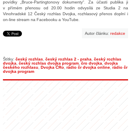
povídky „Bruce-Partingtonovy dokumenty“. Za účasti publika ji
v přímém přenosu od 20.00 hodin odvysílá ze Studia 2 na
Vinohradské 12 Český rozhlas Dvojka, rozhlasový přenos doplní i
on-line stream na Facebooku a YouTube.
Autor článku:
redakce
Štítky:
český rozhlas
,
český rozhlas 2 - praha
,
český rozhlas
dvojka
,
český rozhlas dvojka program
,
čro dvojka
,
dvojka
českého rozhlasu
,
Dvojka ČRo
,
rádio čr dvojka online
,
rádio čr
dvojka program