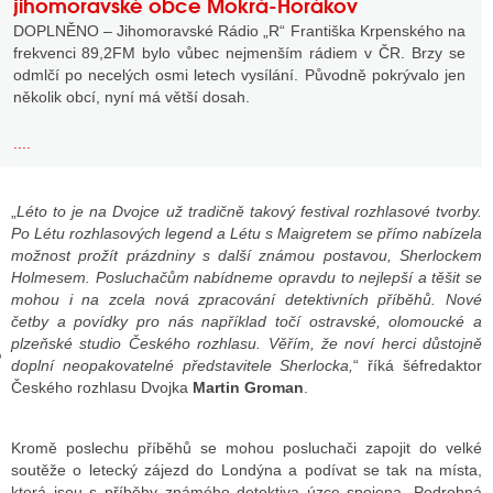
jihomoravské obce Mokrá-Horákov
DOPLNĚNO – Jihomoravské Rádio „R“ Františka Krpenského na
frekvenci 89,2FM bylo vůbec nejmenším rádiem v ČR. Brzy se
odmlčí po necelých osmi letech vysílání. Původně pokrývalo jen
GY
několik obcí, nyní má větší dosah.
 SE STÁT BLOGEREM
....
EX BLOGERA
„
Léto to je na Dvojce už tradičně takový festival rozhlasové tvorby.
Po Létu rozhlasových legend a Létu s Maigretem se přímo nabízela
UZE
možnost prožít prázdniny s další známou postavou, Sherlockem
Holmesem. Posluchačům nabídneme opravdu to nejlepší a těšit se
X DISKUTÉRA NA RADIOTV
mohou i na zcela nová zpracování detektivních příběhů. Nové
četby a povídky pro nás například točí ostravské, olomoucké a
IV STARŠÍCH DISKUZÍ
plzeňské studio Českého rozhlasu. Věřím, že noví herci důstojně
doplní neopakovatelné představitele Sherlocka,
“ říká šéfredaktor
Českého rozhlasu Dvojka
Martin Groman
.
Kromě poslechu příběhů se mohou posluchači zapojit do velké
soutěže o letecký zájezd do Londýna a podívat se tak na místa,
která jsou s příběhy známého detektiva úzce spojena. Podrobná