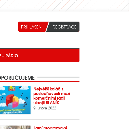
P – RÁDIO
PORUČUJEME
Největší koláč z
poslechovosti mezi
komerčními rádii
ukrojil BLANÍK
9. února 2022
Jarní programové