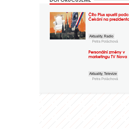
ČRo Plus spustil podc
Čekání na prezident
Aktuality
,
Radio
Petra Poláchová
Personální změny v
marketingu TV Nova
Aktuality
,
Televize
Petra Poláchová