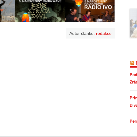
Autor článku:
redakce
Pod
Zrá
Pri
Div
Per