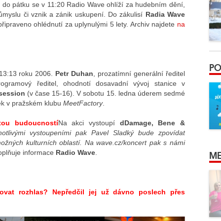
í do pátku se v 11:20 Radio Wave ohlíží za hudebním dění,
ůmyslu či vznik a zánik uskupení. Do zákulisí
Radia Wave
řipraveno ohlédnutí za uplynulými 5 lety. Archiv najdete
na
PO
:13:13 roku 2006.
Petr Duhan
, prozatímní generální ředitel
rogramový ředitel, ohodnotí dosavadní vývoj stanice v
session
(v čase 15-16). V sobotu 15. ledna úderem sedmé
rek v pražském klubu
MeetFactory
.
tou budoucností
Na akci vystoupí
dDamage, Bene &
notlivými vystoupeními pak Pavel Sladký bude zpovídat
žných kulturních oblastí. Na wave.cz/koncert pak s námi
ME
oplňuje informace
Radio Wave
.
zovat rozhlas? Nepředčil jej už dávno poslech přes