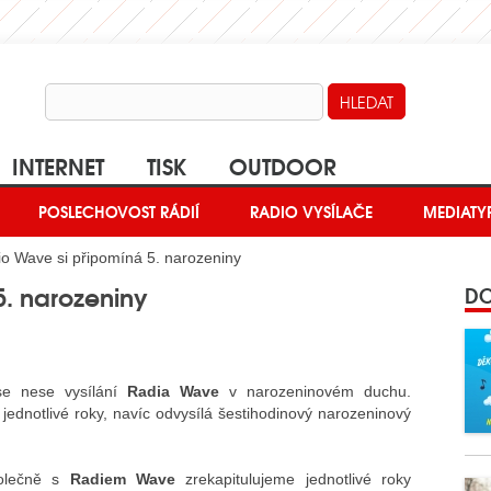
INTERNET
TISK
OUTDOOR
POSLECHOVOST RÁDIÍ
RADIO VYSÍLAČE
MEDIATY
o Wave si připomíná 5. narozeniny
5. narozeniny
DO
se nese vysílání
Radia Wave
v narozeninovém duchu.
e jednotlivé roky, navíc odvysílá šestihodinový narozeninový
olečně s
Radiem Wave
zrekapitulujeme jednotlivé roky