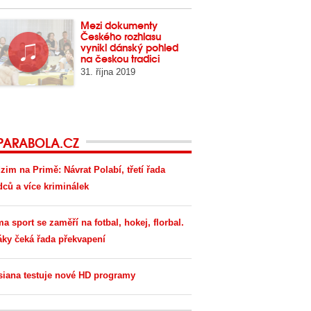
Mezi dokumenty
Českého rozhlasu
vynikl dánský pohled
na českou tradici
31. října 2019
PARABOLA.CZ
zim na Primě: Návrat Polabí, třetí řada
dců a více kriminálek
ma sport se zaměří na fotbal, hokej, florbal.
áky čeká řada překvapení
siana testuje nové HD programy