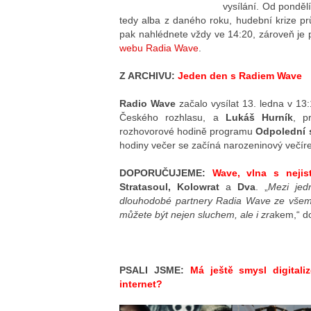
vysílání. Od ponděl
tedy alba z daného roku, hudební krize pr
pak nahlédnete vždy ve 14:20, zároveň je p
webu Radia Wave
.
Z ARCHIVU:
Jeden den s Radiem Wave
Radio Wave
začalo vysílat 13. ledna v 13
Českého rozhlasu, a
Lukáš Hurník
, p
rozhovorové hodině programu
Odpolední 
hodiny večer se začíná narozeninový večí
DOPORUČUJEME:
Wave, vlna s nejis
Stratasoul, Kolowrat
a
Dva
. „
Mezi jed
dlouhodobé partnery Radia Wave ze všemo
můžete být nejen sluchem, ale i zra
kem,“ d
PSALI JSME:
Má ještě smysl digitali
internet?