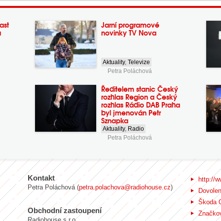
ast
Jarní programové
a
novinky TV Nova
Aktuality
,
Televize
Petra Poláchová
Ředitelem stanic Český
rozhlas Region a Český
rozhlas Rádio DAB Praha
byl jmenován Petr
Sznapka
Aktuality
,
Radio
Petra Poláchová
Kontakt
http://w
Petra Poláchová (
petra.polachova@radiohouse.cz
)
Dovole
Škoda 
Obchodní zastoupení
Značkov
Radiohouse s.r.o.