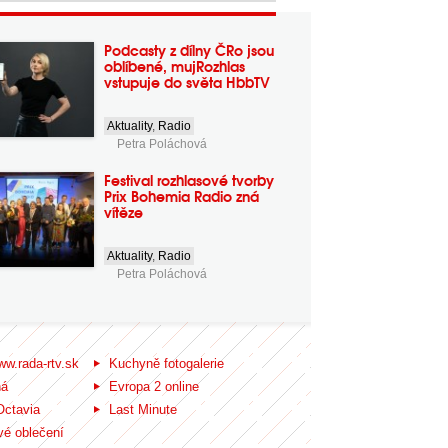
Podcasty z dílny ČRo jsou
oblíbené, mujRozhlas
vstupuje do světa HbbTV
Aktuality
,
Radio
Petra Poláchová
Festival rozhlasové tvorby
Prix Bohemia Radio zná
vítěze
Aktuality
,
Radio
Petra Poláchová
ww.rada-rtv.sk
Kuchyně fotogalerie
ná
Evropa 2 online
Octavia
Last Minute
é oblečení