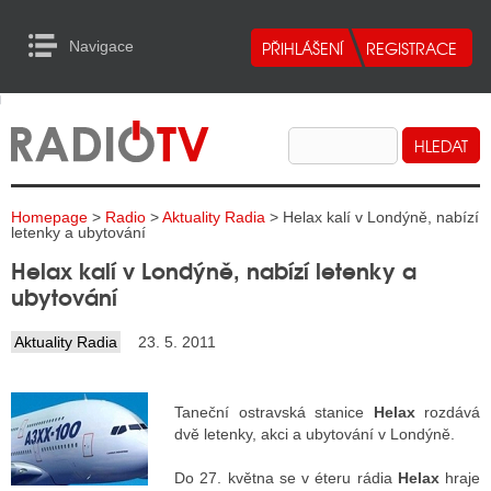
Navigace
urn to Content
Navigace
E
ALITY RADIA
ALITY TELEVIZE
Homepage
>
Radio
>
Aktuality Radia
> Helax kalí v Londýně, nabízí
ALITY INTERNET
letenky a ubytování
Helax kalí v Londýně, nabízí letenky a
ALITY TISK
ubytování
Aktuality Radia
23. 5. 2011
ALITY RADIA
S RÁDIÍ
Taneční ostravská stanice
Helax
rozdává
dvě letenky, akci a ubytování v Londýně.
ECHOVOST RÁDIÍ
Do 27. května se v éteru rádia
Helax
hraje
O VYSÍLAČE