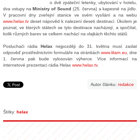
o dvě zpáteční letenky, ubytování v hotelu,
dva vstupy na
Ministry of Sound
(25. června) a kapesné na jídlo.
V pracovní dny zveřejní stanice ve svém vysílání a na webu
ALITY TELEVIZE
www.helax.tv
deset nápověd k nalezení deseti destinací. Úkolem je
poznat, ve kterých státech se tyto destinace nacházejí, a spočítat,
 TELEVIZÍ
kolik různých barev se celkem nachází na vlajkách těchto států.
VIZNÍ VYSÍLAČE
Posluchači rádia
Helax
nejpozději do 31. května musí zaslat
odpověď prostřednictvím formuláře na stránkách
www.litam.eu
, dne
1. června pak bude vylosován výherce. Více informací na
internetové prezentaci rádia Helax
www.helax.tv
.
ALITY INTERNET
RNETOVÁ RÁDIA
Autor článku:
redakce
RNETOVÉ STRÁNKY RÁDIÍ
RNETOVÉ STRÁNKY TV
Štítky:
helax
ALITY TISK