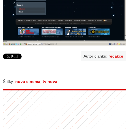
Autor článku:
redakce
Štítky:
nova cinema
,
tv nova