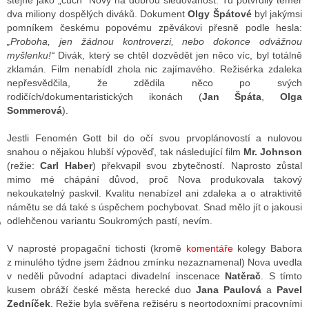
stejně jako „čuch“ Novy na dobrou sledovanost. Tu potvrdily téměř
dva miliony dospělých diváků. Dokument
Olgy Špátové
byl jakýmsi
pomníkem českému popovému zpěvákovi přesně podle hesla:
„Proboha, jen žádnou kontroverzi, nebo dokonce odvážnou
GY
myšlenku!“
Divák, který se chtěl dozvědět jen něco víc, byl totálně
zklamán. Film nenabídl zhola nic zajímavého. Režisérka zdaleka
 SE STÁT BLOGEREM
nepřesvědčila, že zdědila něco po svých
rodičích/dokumentaristických ikonách (
Jan Špáta
,
Olga
EX BLOGERA
Sommerová
).
Jestli Fenomén Gott bil do očí svou prvoplánovostí a nulovou
snahou o nějakou hlubší výpověď, tak následující film
Mr. Johnson
UZE
(režie:
Carl Haber
) překvapil svou zbytečností. Naprosto zůstal
mimo mé chápání důvod, proč Nova produkovala takový
X DISKUTÉRA NA RADIOTV
nekoukatelný paskvil. Kvalitu nenabízel ani zdaleka a o atraktivitě
IV STARŠÍCH DISKUZÍ
námětu se dá také s úspěchem pochybovat. Snad mělo jít o jakousi
odlehčenou variantu Soukromých pastí, nevím.
V naprosté propagační tichosti (kromě
komentáře
kolegy Babora
z minulého týdne jsem žádnou zmínku nezaznamenal) Nova uvedla
v neděli původní adaptaci divadelní inscenace
Natěrač
. S tímto
kusem obráží české města herecké duo
Jana Paulová
a
Pavel
Zedníček
. Režie byla svěřena režiséru s neortodoxními pracovními