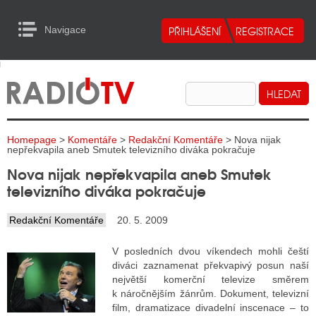
Navigace
urn to Content
Navigace
E
ALITY RADIA
ALITY TELEVIZE
Homepage
>
Komentáře
>
Redakční Komentáře
> Nova nijak
ALITY INTERNET
nepřekvapila aneb Smutek televizního diváka pokračuje
Nova nijak nepřekvapila aneb Smutek
ALITY TISK
televizního diváka pokračuje
Redakční Komentáře
20. 5. 2009
ALITY RADIA
V posledních dvou víkendech mohli čeští
S RÁDIÍ
diváci zaznamenat překvapivý posun naší
největší komerční televize směrem
ECHOVOST RÁDIÍ
k náročnějším žánrům. Dokument, televizní
film, dramatizace divadelní inscenace – to
O VYSÍLAČE