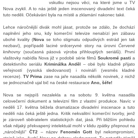
vskutku nejsou věci, na které jsme u TV
Nova zvyklí. A to nás ještě jeden inscenovaný divadelní text čeká
tuto neděli. Očekávání byla na místě a zklamání nakonec také.
ALITY TELEVIZE
Lehce náročnější divák mohl jásat, protože se zdálo, že dochází
 TELEVIZÍ
naplnění jeho snu, kdy komerční televize nenabízí jen zábavu
ubohé kvality (
Nova
se toho stigmatu odpudivých estrád jen tak
VIZNÍ VYSÍLAČE
nezbaví), popřípadě laciné srdceryvné story na úrovni
Červené
knihovny
(současná pásová výroba přihlouplých seriálů). První
vlaštovky nabídla Nova již v podobě série filmů
Soukromé pasti
a
detektivního seriálu
Kriminálka Anděl
– obé bylo kladně přijato
ALITY INTERNET
veřejností (vysoká sledovanost) i novináři (vesměs kladné
recenze).
TV Prima
zase na jaře nasadila několik novinek, z nichž
RNETOVÁ RÁDIA
se jednoznačně ujal bič na české restaurace
Ano, šéfe!
RNETOVÉ STRÁNKY RÁDIÍ
Nova se nejspíš nezalekla a na sobotu 9. května nasadila
celovečerní dokument a televizní film z vlastní produkce. Navíc v
RNETOVÉ STRÁNKY TV
neděli 17. května běžela dramatizace divadelní inscenace a tuto
neděli nás čeká ještě jedna. Kritik nekvalitní komerční tvorby, jenž
je zároveň sběratelem statistických dat, jásá. Při bližším pohledu
však nějaký překvapený intelektuál mohl v klidu zpátky přepnout na
ALITY TISK
„náročnější“
ČT2
– název
Fenomén Gott
byl nekompromisní,