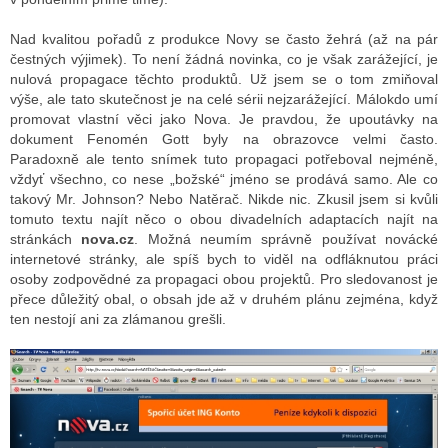
Nad kvalitou pořadů z produkce Novy se často žehrá (až na pár
čestných výjimek). To není žádná novinka, co je však zarážející, je
nulová propagace těchto produktů. Už jsem se o tom zmiňoval
výše, ale tato skutečnost je na celé sérii nejzarážející. Málokdo umí
promovat vlastní věci jako Nova. Je pravdou, že upoutávky na
dokument Fenomén Gott byly na obrazovce velmi často.
Paradoxně ale tento snímek tuto propagaci potřeboval nejméně,
vždyť všechno, co nese „božské“ jméno se prodává samo. Ale co
takový Mr. Johnson? Nebo Natěrač. Nikde nic. Zkusil jsem si kvůli
tomuto textu najít něco o obou divadelních adaptacích najít na
stránkách
nova.cz
. Možná neumím správně používat novácké
internetové stránky, ale spíš bych to viděl na odfláknutou práci
osoby zodpovědné za propagaci obou projektů. Pro sledovanost je
přece důležitý obal, o obsah jde až v druhém plánu zejména, když
ten nestojí ani za zlámanou grešli.