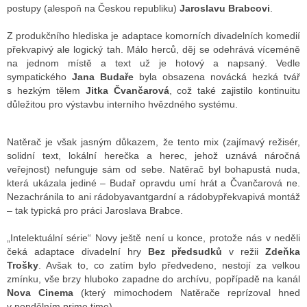
postupy (alespoň na Českou republiku)
Jaroslavu Brabcovi
.
Z produkčního hlediska je adaptace komorních divadelních komedií
překvapivý ale logický tah. Málo herců, děj se odehrává víceméně
na jednom místě a text už je hotový a napsaný. Vedle
sympatického
Jana Budaře
byla obsazena novácká hezká tvář
s hezkým tělem
Jitka Čvančarová
, což také zajistilo kontinuitu
důležitou pro výstavbu interního hvězdného systému.
Natěrač je však jasným důkazem, že tento mix (zajímavý režisér,
solidní text, lokální herečka a herec, jehož uznává náročná
veřejnost) nefunguje sám od sebe. Natěrač byl bohapustá nuda,
která ukázala jediné – Budař opravdu umí hrát a Čvančarová ne.
Nezachránila to ani rádobyavantgardní a rádobypřekvapivá montáž
– tak typická pro práci Jaroslava Brabce.
„Intelektuální série“ Novy ještě není u konce, protože nás v neděli
čeká adaptace divadelní hry
Bez předsudků
v režii
Zdeňka
Trošky
. Avšak to, co zatím bylo předvedeno, nestojí za velkou
zmínku, vše brzy hluboko zapadne do archívu, popřípadě na kanál
Nova Cinema
(který mimochodem Natěrače reprízoval hned
v pondělním prime time).