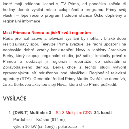
které mají sdílenou licenci s TV Prima, od pondělka začala tři
hodiny denně vysílat místo celoplošného programu Primy svůj
vlastní – lépe řečeno program hudební stanice Óčko doplněný o
regionální informace.
Mezi Primou a Novou to jiskří kvůli regionům
Rada pro rozhlasové a televizní vysílání by mohla v blízké době
řešit zajímavý spor. Televize Prima zvažuje, že radní upozorní na
neobvykle dobré vztahy konkurenční Novy a lobbisty Jaroslava
Berky, který skupuje regionální studia, jež sdílejí kmitočty právě s
Primou a dodávají jí regionální reportáže do celostátního
Zpravodajského deníku. Berka chce z těchto studií vytvořit
zpravodajskou síť sdruženou pod hlavičkou Regionální televizní
agentury (RTA). Generální ředitel Primy Martin Dvořák se domnívá,
že za Berkovou aktivitou stojí Nova, která chce Primu poškodit.
VYSÍLAČE
[DVB-T] Multiplex 3
–
Síť 3 Multiplex CDG
:
34. kanál
–
Pardubice – Krásné (614 m),
výkon 10 kW (snížený) , polarizace – H