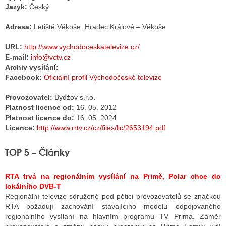
Jazyk:
Český
Adresa:
Letiště Věkoše, Hradec Králové – Věkoše
ALITY TELEVIZE
URL:
http://www.vychodoceskatelevize.cz/
 TELEVIZÍ
E-mail:
info@vctv.cz
Archiv vysílání:
VIZNÍ VYSÍLAČE
Facebook:
Oficiální profil Východočeské televize
Provozovatel:
Bydžov s.r.o.
Platnost licence od:
16. 05. 2012
ALITY INTERNET
Platnost licence do
:
16. 05. 2024
Licence:
http://www.rrtv.cz/cz/files/lic/2653194.pdf
RNETOVÁ RÁDIA
RNETOVÉ STRÁNKY RÁDIÍ
TOP 5 – Články
RNETOVÉ STRÁNKY TV
RTA trvá na regionálním vysílání na Primě, Polar chce do
lokálního DVB-T
Regionální televize sdružené pod pětici provozovatelů se značkou
ALITY TISK
RTA požadují zachování stávajícího modelu odpojovaného
regionálního vysílání na hlavním programu TV Prima. Záměr