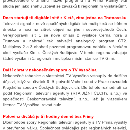
provozovatele o změnu názvu programu na Prima Family vidí
studia jen jako snahu „zbavit se závazků k regionálním vysilatelům“.
Dnes startují tři digitální sítě z Kletě, zítra jedna na Trutnovsku
GY
Televizní signál z nově spuštěných digitálních multiplexů se během
dneška a noci na zítřek objeví na jihu i severovýchodě Čech.
 SE STÁT BLOGEREM
Veřejnoprávní síť 1 se nově ohlásí z vysílače Černá hora u
Trutnova a nahradí tak stávající analogový program ČT2.
EX BLOGERA
Multiplexy 2 a 3 obohatí pozemní programovou nabídku v širokém
okolí vysílače Kleť u Českých Budějovic. V tomto regionu zahajuje
řádné vysílání i 1.regionální multiplex místní stanice TV Gimi.
UZE
Další obrat v nekonečném sporu o TV Vysočina
X DISKUTÉRA NA RADIOTV
Nekonečné tahanice o vlastnictví TV Vysočina vstoupily do dalšího
dějství, když ve čtvrtek 6. 9. potvrdil Vrchní soud v Praze rozsudek
IV STARŠÍCH DISKUZÍ
Krajského soudu v Českých Budějovicích. Dle tohoto rozhodnutí se
podíl Regionální televizní agentury (RTA JIŽNÍ ČECHY, s.r.o.) ve
společnosti Českomoravská televizní, s.r.o., jež je vlastníkem
licence TV Vysočina, rovná nule.
Polovina diváků je tři hodiny denně bez Primy
Dlouhodobé spory Regionální televizní agentury s TV Prima vyústily
v otevřenou válku. Společnost ovládající pět regionálních televizí,