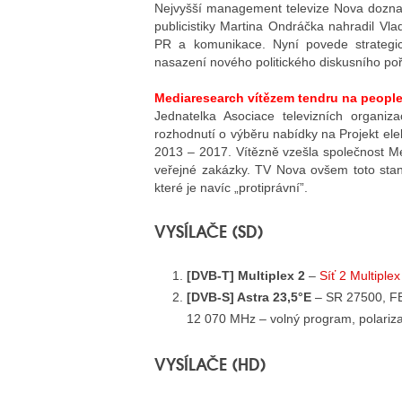
Nejvyšší management televize Nova doznal
publicistiky Martina Ondráčka nahradil Vlad
PR a komunikace. Nyní povede strategic
nasazení nového politického diskusního po
Mediaresearch vítězem tendru na people
Jednatelka Asociace televizních organiz
rozhodnutí o výběru nabídky na Projekt elek
2013 – 2017. Vítězně vzešla společnost Me
veřejné zakázky. TV Nova ovšem toto stan
které je navíc „protiprávní”.
VYSÍLAČE (SD)
[DVB-T] Multiplex 2
–
Síť 2 Multiple
[DVB-S] Astra 23,5°E
– SR 27500, F
12 070 MHz – volný program, polariza
VYSÍLAČE (HD)