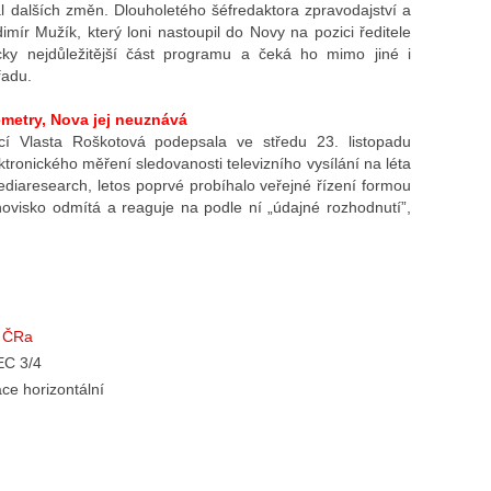
 dalších změn. Dlouholetého šéfredaktora zpravodajství a
imír Mužík, který loni nastoupil do Novy na pozici ředitele
ky nejdůležitější část programu a čeká ho mimo jiné i
řadu.
metry, Nova jej neuznává
ací Vlasta Roškotová podepsala ve středu 23. listopadu
tronického měření sledovanosti televizního vysílání na léta
diaresearch, letos poprvé probíhalo veřejné řízení formou
ovisko odmítá a reaguje na podle ní „údajné rozhodnutí”,
x ČRa
EC 3/4
ce horizontální