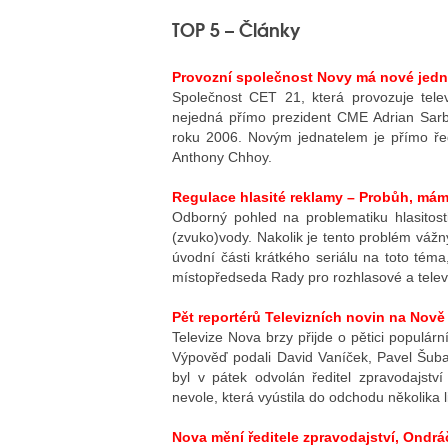
TOP 5 – Články
Provozní společnost Novy má nové jedna
Společnost CET 21, která provozuje tele
nejedná přímo prezident CME Adrian Sarb
roku 2006. Novým jednatelem je přímo ře
Anthony Chhoy.
Regulace hlasité reklamy – Probůh, mám
Odborný pohled na problematiku hlasitosti
(zvuko)vody. Nakolik je tento problém vážný
úvodní části krátkého seriálu na toto tém
místopředseda Rady pro rozhlasové a televi
Pět reportérů Televizních novin na Nov
Televize Nova brzy přijde o pětici populár
Výpověď podali David Vaníček, Pavel Šuba
byl v pátek odvolán ředitel zpravodajství
nevole, která vyústila do odchodu několika li
Nova mění ředitele zpravodajství, Ondrá