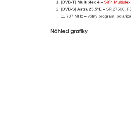
[DVB-T] Multiplex 4
–
Síť 4 Multiple
[DVB-S] Astra 23,5°E
– SR 27500, F
11 797 MHz – volný program, polariza
Náhled grafiky