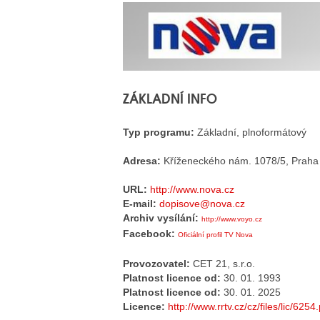
ZÁKLADNÍ INFO
Typ programu:
Základní, plnoformátový
Adresa:
Kříženeckého nám. 1078/5, Praha
URL:
http://www.nova.cz
E-mail:
dopisove@nova.cz
Archiv vysílání:
http://www.voyo.cz
Facebook:
Oficiální profil TV Nova
Provozovatel:
CET 21, s.r.o.
Platnost licence od:
30. 01. 1993
Platnost licence od:
30. 01. 2025
Licence:
http://www.rrtv.cz/cz/files/lic/6254