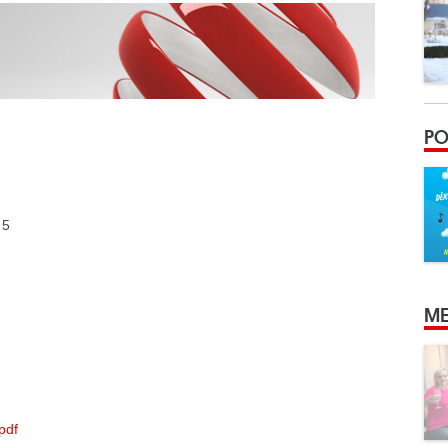
PO
 5
ME
.pdf