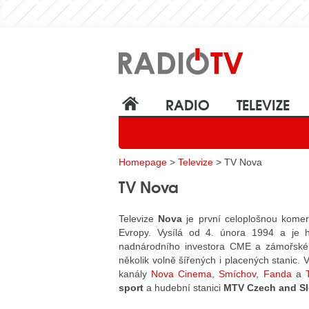
RADIO
TELEVIZE
Homepage
>
Televize
> TV Nova
TV Nova
Televize
Nova
je první celoplošnou komerč
Evropy. Vysílá od 4. února 1994 a je
nadnárodního investora CME a zámořské 
několik volně šířených i placených stanic
kanály
Nova Cinema
,
Smíchov
,
Fanda
a
sport
a hudební stanici
MTV Czech and S