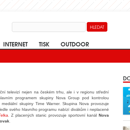
INTERNET
TISK
OUTDOOR
DO
ní televizí nejen na českém trhu, ale i v regionu střední
 hlavním programem skupiny Nova Group pod kontrolou
mediální skupiny Time Warner. Skupina Nova provozuje
. Vedle svého hlavního programu nabízí divákům i neplacené
Telka
. Z placených stanic provozuje sportovní kanál
Nova
lovak
.