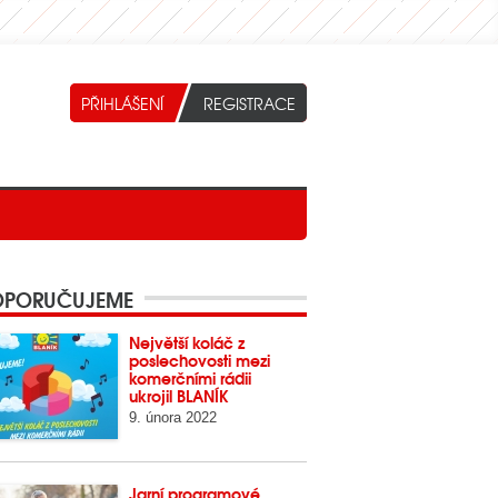
PORUČUJEME
Největší koláč z
poslechovosti mezi
komerčními rádii
ukrojil BLANÍK
9. února 2022
Jarní programové