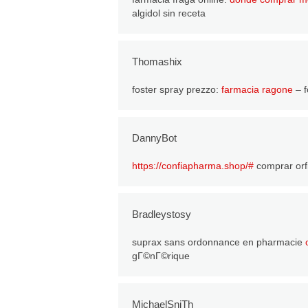
algidol sin receta
Thomashix
foster spray prezzo:
farmacia ragone
– f
DannyBot
https://confiapharma.shop/#
comprar orfi
Bradleystosy
suprax sans ordonnance en pharmacie
gГ©nГ©rique
MichaelSniTh