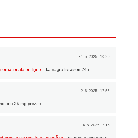
31. 5. 2025 | 10.29
ternationale en ligne
– kamagra livraison 24h
2. 6. 2025 | 17.56
actone 25 mg prezzo
4. 6. 2025 | 7.16
tformina sin receta en espaÃ±a
– se puede comprar el