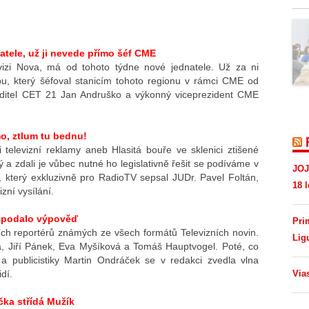
tele, už ji nevede přímo šéf CME
vizi Nova, má od tohoto týdne nové jednatele. Už za ni
u, který šéfoval stanicím tohoto regionu v rámci CME od
ditel CET 21 Jan Andruško a výkonný viceprezident CME
o, ztlum tu bednu!
 televizní reklamy aneb Hlasitá bouře ve sklenici ztišené
 a zdali je vůbec nutné ho legislativně řešit se podíváme v
JOJ
a, který exkluzivně pro RadioTV sepsal JUDr. Pavel Foltán,
18 l
zní vysílání.
ě podalo výpověď
Pri
ních reportérů známých ze všech formátů Televizních novin.
Lig
, Jiří Pánek, Eva Myšíková a Tomáš Hauptvogel. Poté, co
 a publicistiky Martin Ondráček se v redakci zvedla vlna
Via
dí.
čka střídá Mužík