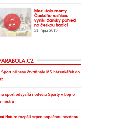
Mezi dokumenty
Českého rozhlasu
vynikl dánský pohled
na českou tradici
31. října 2019
PARABOLA.CZ
 Šport přinese čtvrtfinále MS házenkářek do
et
ma sport odvysílá i odvetu Sparty v boji o
u mistrů
sat Nature rozpálí srpen sopečnou sezónou