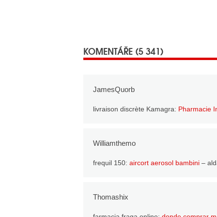
KOMENTÁŘE (5 341)
JamesQuorb
livraison discrète Kamagra:
Pharmacie In
Williamthemo
frequil 150:
aircort aerosol bambini
– ald
Thomashix
farmacia fraga online:
donde comprar me