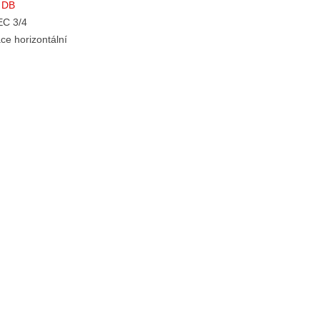
x DB
EC 3/4
ce horizontální