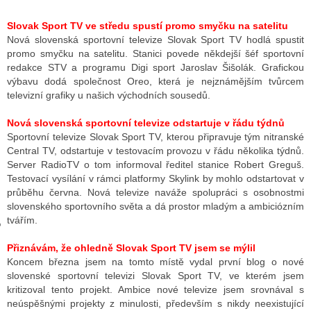
Slovak Sport TV ve středu spustí promo smyčku na satelitu
Nová slovenská sportovní televize Slovak Sport TV hodlá spustit
GY
promo smyčku na satelitu. Stanici povede někdejší šéf sportovní
redakce STV a programu Digi sport Jaroslav Šišolák. Grafickou
 SE STÁT BLOGEREM
výbavu dodá společnost Oreo, která je nejznámějším tvůrcem
televizní grafiky u našich východních sousedů.
EX BLOGERA
Nová slovenská sportovní televize odstartuje v řádu týdnů
Sportovní televize Slovak Sport TV, kterou připravuje tým nitranské
Central TV, odstartuje v testovacím provozu v řádu několika týdnů.
UZE
Server RadioTV o tom informoval ředitel stanice Robert Greguš.
Testovací vysílání v rámci platformy Skylink by mohlo odstartovat v
X DISKUTÉRA NA RADIOTV
průběhu června. Nová televize naváže spolupráci s osobnostmi
slovenského sportovního světa a dá prostor mladým a ambiciózním
IV STARŠÍCH DISKUZÍ
tvářím.
Přiznávám, že ohledně Slovak Sport TV jsem se mýlil
Koncem března jsem na tomto místě vydal první blog o nové
slovenské sportovní televizi Slovak Sport TV, ve kterém jsem
kritizoval tento projekt. Ambice nové televize jsem srovnával s
neúspěšnými projekty z minulosti, především s nikdy neexistující