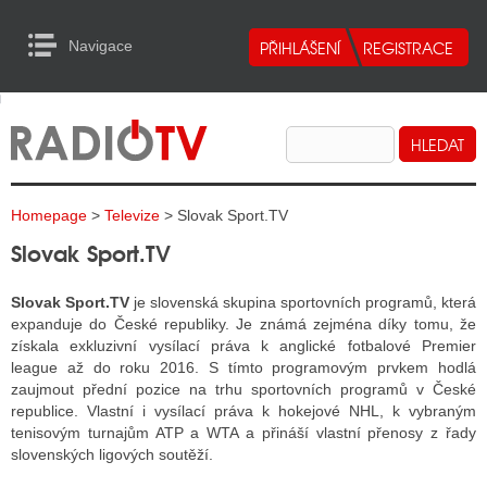
Navigace
urn to Content
Navigace
E
ALITY RADIA
ALITY TELEVIZE
Homepage
>
Televize
> Slovak Sport.TV
ALITY INTERNET
Slovak Sport.TV
ALITY TISK
Slovak Sport.TV
je slovenská skupina sportovních programů, která
expanduje do České republiky. Je známá zejména díky tomu, že
získala exkluzivní vysílací práva k anglické fotbalové Premier
ALITY RADIA
league až do roku 2016. S tímto programovým prvkem hodlá
zaujmout přední pozice na trhu sportovních programů v České
S RÁDIÍ
republice. Vlastní i vysílací práva k hokejové NHL, k vybraným
ECHOVOST RÁDIÍ
tenisovým turnajům ATP a WTA a přináší vlastní přenosy z řady
slovenských ligových soutěží.
O VYSÍLAČE