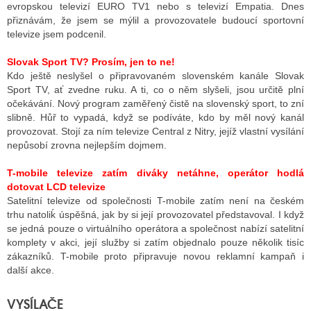
evropskou televizí EURO TV1 nebo s televizí Empatia. Dnes
přiznávám, že jsem se mýlil a provozovatele budoucí sportovní
televize jsem podcenil.
Slovak Sport TV? Prosím, jen to ne!
Kdo ještě neslyšel o připravovaném slovenském kanále Slovak
Sport TV, ať zvedne ruku. A ti, co o něm slyšeli, jsou určitě plní
očekávání. Nový program zaměřený čistě na slovenský sport, to zní
slibně. Hůř to vypadá, když se podíváte, kdo by měl nový kanál
provozovat. Stojí za ním televize Central z Nitry, jejíž vlastní vysílání
nepůsobí zrovna nejlepším dojmem.
T-mobile televize zatím diváky netáhne, operátor hodlá
dotovat LCD televize
Satelitní televize od společnosti T-mobile zatím není na českém
trhu natoliḱ úspěšná, jak by si její provozovatel představoval. I když
se jedná pouze o virtuálního operátora a společnost nabízí satelitní
komplety v akci, její služby si zatím objednalo pouze několik tisíc
zákazníků. T-mobile proto připravuje novou reklamní kampaň i
další akce.
VYSÍLAČE