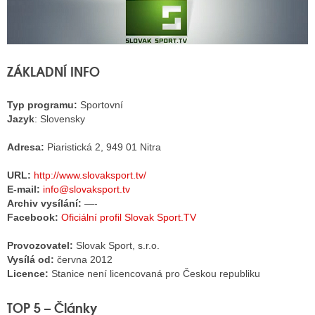
ALITY TELEVIZE
ZÁKLADNÍ INFO
 TELEVIZÍ
VIZNÍ VYSÍLAČE
Typ programu:
Sportovní
Jazyk
: Slovensky
Adresa:
Piaristická 2, 949 01 Nitra
ALITY INTERNET
URL:
http://www.slovaksport.tv/
RNETOVÁ RÁDIA
E-mail:
info@slovaksport.tv
Archiv vysílání:
—-
RNETOVÉ STRÁNKY RÁDIÍ
Facebook:
Oficiální profil Slovak Sport.TV
RNETOVÉ STRÁNKY TV
Provozovatel:
Slovak Sport, s.r.o.
Vysílá od:
června 2012
Licence:
Stanice není licencovaná pro Českou republiku
ALITY TISK
TOP 5 – Články