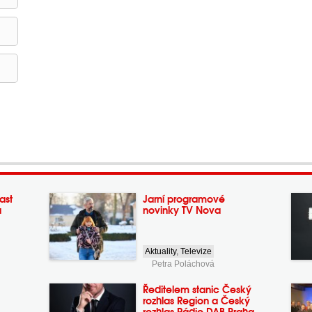
ast
Jarní programové
a
novinky TV Nova
Aktuality
,
Televize
Petra Poláchová
Ředitelem stanic Český
rozhlas Region a Český
rozhlas Rádio DAB Praha