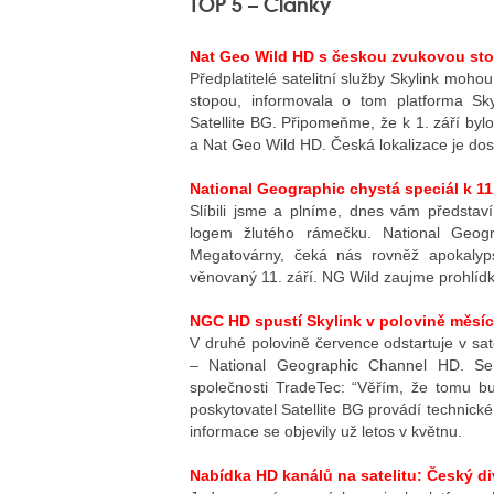
TOP 5 – Články
Nat Geo Wild HD s českou zvukovou st
Předplatitelé satelitní služby Skylink mo
stopou, informovala o tom platforma Sky
Satellite BG. Připomeňme, že k 1. září b
a Nat Geo Wild HD. Česká lokalizace je do
National Geographic chystá speciál k 11
Slíbili jsme a plníme, dnes vám představ
logem žlutého rámečku. National Geogr
Megatovárny, čeká nás rovněž apokalyp
věnovaný 11. září. NG Wild zaujme prohlídk
NGC HD spustí Skylink v polovině měsí
V druhé polovině července odstartuje v sat
– National Geographic Channel HD. Serv
společnosti TradeTec: “Věřím, že tomu bud
poskytovatel Satellite BG provádí technické
informace se objevily už letos v květnu.
Nabídka HD kanálů na satelitu: Český di