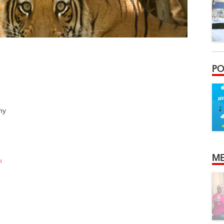
PO
hy
ME
l