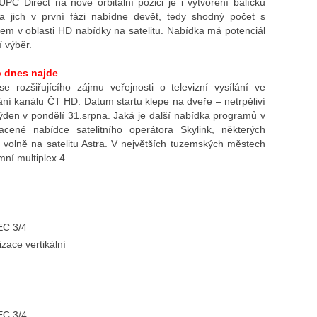
C Direct na nové orbitální pozici je i vytvoření balíčku
a jich v první fázi nabídne devět, tedy shodný počet s
drem v oblasti HD nabídky na satelitu. Nabídka má potenciál
í výběr.
o dnes najde
rozšiřujícího zájmu veřejnosti o televizní vysílání ve
ání kanálu ČT HD. Datum startu klepe na dveře – netrpěliví
 týden v pondělí 31.srpna. Jaká je další nabídka programů v
ené nabídce satelitního operátora Skylink, některých
jí volně na satelitu Astra. V největších tuzemských městech
ní multiplex 4.
EC 3/4
zace vertikální
EC 3/4