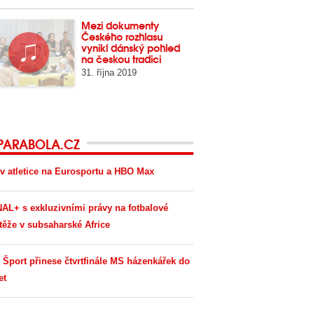
Mezi dokumenty
Českého rozhlasu
vynikl dánský pohled
na českou tradici
31. října 2019
PARABOLA.CZ
v atletice na Eurosportu a HBO Max
AL+ s exkluzivními právy na fotbalové
těže v subsaharské Africe
 Šport přinese čtvrtfinále MS házenkářek do
et