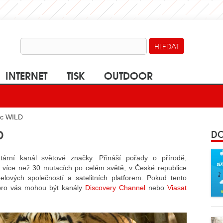
INTERNET
TISK
OUTDOOR
ic WILD
D
DO
rní kanál světové značky. Přináší pořady o přírodě,
e více než 30 mutacích po celém světě, v České republice
lových společností a satelitních platforem. Pokud tento
u pro vás mohou být kanály
Discovery Channel
nebo
Viasat