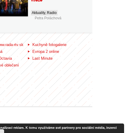
Aktuality
,
Radio
Petra Poláchová
ww.rada-rtv.sk
Kuchyně fotogalerie
ná
Evropa 2 online
Octavia
Last Minute
é oblečení
alizaci reklam. K tomu využíváme své partnery pro sociální média, inzerci
ady, 120 00 Praha 2