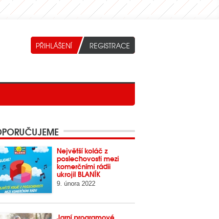
PORUČUJEME
Největší koláč z
poslechovosti mezi
komerčními rádii
ukrojil BLANÍK
9. února 2022
Jarní programové