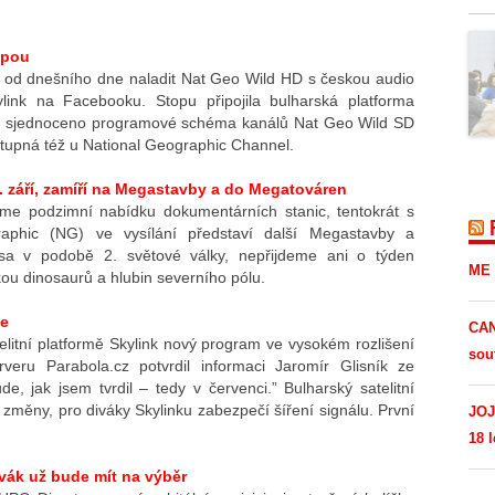
opou
hou od dnešního dne naladit Nat Geo Wild HD s českou audio
link na Facebooku. Stopu připojila bulharská platforma
ylo sjednoceno programové schéma kanálů Nat Geo Wild SD
stupná též u National Geographic Channel.
. září, zamíří na Megastavby a do Megatováren
íme podzimní nabídku dokumentárních stanic, tentokrát s
aphic (NG) ve vysílání představí další Megastavby a
sa v podobě 2. světové války, nepřijdeme ani o týden
ME 
ou dinosaurů a hlubin severního pólu.
ce
CAN
elitní platformě Skylink nový program ve vysokém rozlišení
sou
eru Parabola.cz potvrdil informaci Jaromír Glisník ze
e, jak jsem tvrdil – tedy v červenci.” Bulharský satelitní
 změny, pro diváky Skylinku zabezpečí šíření signálu. První
JOJ
18 l
vák už bude mít na výběr