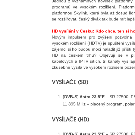
Jednou z významných novinek platformy UP
programů ve vysokém rozlišení. Platform
platformou Skylink, která byla až dosud lí
se rozšiřovat, český divák tak bude mít lepš
HD vysílání v Česku: Kdo chce, ten si h
Novým impulsem pro zvýšení pozvolna se 
vysokém rozlišení (HDTV) je spuštění vysíl
zájemci si ho budou moci naladit již příští
HD na českém trhu? Objevují se v plac
kabelových a IPTV sítích, tři kanály vysíla
zkušebně vysílá ve vysokém rozlišení pozem
VYSÍLAČE (SD)
[DVB-S] Astra 23,5°E
– SR 27500, F
11 895 MHz – placený program, polari
VYSÍLAČE (HD)
[DVB-S] Astra 23,5°E
– SR 27500, F