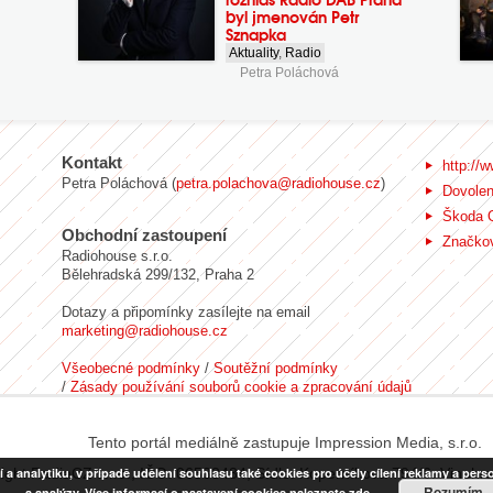
byl jmenován Petr
Sznapka
Aktuality
,
Radio
Petra Poláchová
Kontakt
http://w
Petra Poláchová (
petra.polachova@radiohouse.cz
)
Dovole
Škoda 
Obchodní zastoupení
Značkov
Radiohouse s.r.o.
Bělehradská 299/132, Praha 2
Dotazy a připomínky zasílejte na email
marketing@radiohouse.cz
Všeobecné podmínky
/
Soutěžní podmínky
/
Zásady používání souborů cookie a zpracování údajů
Tento portál mediálně zastupuje Impression Media, s.r.o.
nalytiku, v případě udělení souhlasu také cookies pro účely cílení reklamy a person
ight RadiaCZ s.r.o., IČO: 06533434, Sídlo: Koperníkova 794/6, Vinohr
Rozumím
a analýzy. Více informací o nastavení cookies naleznete
zde.