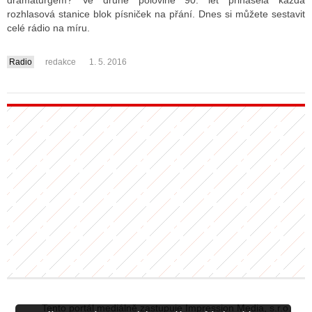
dramaturgem? Ve druhé polovině 90. let přinášela každá
rozhlasová stanice blok písniček na přání. Dnes si můžete sestavit
celé rádio na míru.
ALITY TELEVIZE
Radio
redakce
1. 5. 2016
....
 TELEVIZÍ
VIZNÍ VYSÍLAČE
ALITY INTERNET
RNETOVÁ RÁDIA
RNETOVÉ STRÁNKY RÁDIÍ
RNETOVÉ STRÁNKY TV
ALITY TISK
Tento portál mediálně zastupuje Impression Media, s.r.o.