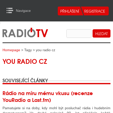
Navigace
urn to Content
Navigace
E
ALITY RADIA
ALITY TELEVIZE
Homepage
> Tagy > you radio cz
ALITY INTERNET
YOU RADIO CZ
ALITY TISK
SOUVISEJÍCÍ ČLÁNKY
ALITY RADIA
S RÁDIÍ
Rádio na míru mému vkusu (recenze
YouRadio a Last.fm)
ECHOVOST RÁDIÍ
Pamatujete si na doby, kdy mohl být posluchač rádia i hudebním
O VYSÍLAČE