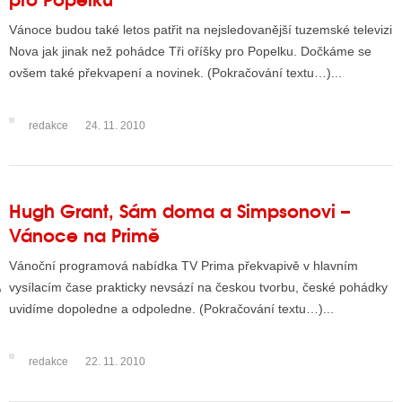
Vánoce budou také letos patřit na nejsledovanější tuzemské televizi
Nova jak jinak než pohádce Tři oříšky pro Popelku. Dočkáme se
GY
ovšem také překvapení a novinek. (Pokračování textu…)...
 SE STÁT BLOGEREM
redakce
24. 11. 2010
EX BLOGERA
UZE
Hugh Grant, Sám doma a Simpsonovi –
Vánoce na Primě
X DISKUTÉRA NA RADIOTV
Vánoční programová nabídka TV Prima překvapivě v hlavním
IV STARŠÍCH DISKUZÍ
vysílacím čase prakticky nevsází na českou tvorbu, české pohádky
uvidíme dopoledne a odpoledne. (Pokračování textu…)...
redakce
22. 11. 2010