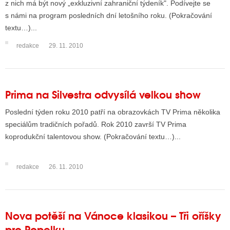
z nich má být nový „exkluzivní zahraniční týdeník". Podívejte se
s námi na program posledních dní letošního roku. (Pokračování
textu…)...
ALITY TELEVIZE
redakce
29. 11. 2010
 TELEVIZÍ
VIZNÍ VYSÍLAČE
Prima na Silvestra odvysílá velkou show
ALITY INTERNET
Poslední týden roku 2010 patří na obrazovkách TV Prima několika
speciálům tradičních pořadů. Rok 2010 završí TV Prima
RNETOVÁ RÁDIA
koprodukční talentovou show. (Pokračování textu…)...
RNETOVÉ STRÁNKY RÁDIÍ
redakce
26. 11. 2010
RNETOVÉ STRÁNKY TV
ALITY TISK
Nova potěší na Vánoce klasikou – Tři oříšky
pro Popelku