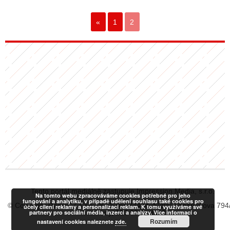
«
1
2
Tento portál mediálně zastupuje Impression Media, s.r.o.
Na tomto webu zpracováváme cookies potřebné pro jeho
fungování a analytiku, v případě udělení souhlasu také cookies pro
© Copyright RadiaCZ s.r.o., IČO: 06533434, Sídlo: Koperníkova 794
účely cílení reklamy a personalizaci reklam. K tomu využíváme své
partnery pro sociální média, inzerci a analýzy. Více informací o
Vinohrady, 120 00 Praha 2
Rozumím
nastavení cookies naleznete
zde.