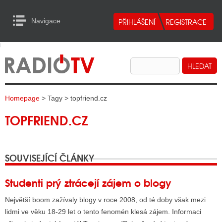
Navigace
urn to Content
Navigace
E
ALITY RADIA
ALITY TELEVIZE
Homepage
> Tagy > topfriend.cz
ALITY INTERNET
TOPFRIEND.CZ
ALITY TISK
SOUVISEJÍCÍ ČLÁNKY
ALITY RADIA
S RÁDIÍ
Studenti prý ztrácejí zájem o blogy
ECHOVOST RÁDIÍ
Největší boom zažívaly blogy v roce 2008, od té doby však mezi
lidmi ve věku 18-29 let o tento fenomén klesá zájem. Informaci
O VYSÍLAČE