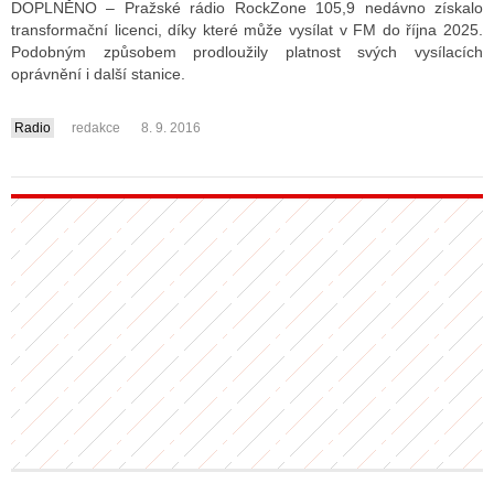
DOPLNĚNO – Pražské rádio RockZone 105,9 nedávno získalo
transformační licenci, díky které může vysílat v FM do října 2025.
Podobným způsobem prodloužily platnost svých vysílacích
ALITY TELEVIZE
oprávnění i další stanice.
 TELEVIZÍ
Radio
redakce
8. 9. 2016
....
VIZNÍ VYSÍLAČE
ALITY INTERNET
RNETOVÁ RÁDIA
RNETOVÉ STRÁNKY RÁDIÍ
RNETOVÉ STRÁNKY TV
ALITY TISK