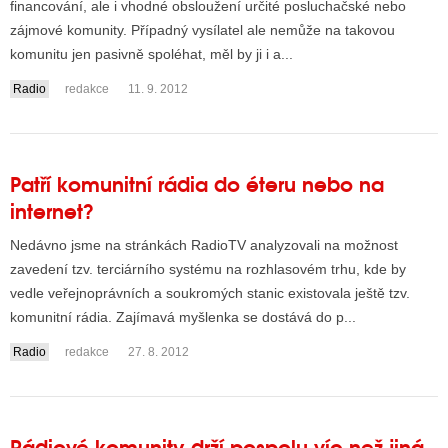
financování, ale i vhodné obsloužení určité posluchačské nebo
zájmové komunity. Případný vysílatel ale nemůže na takovou
komunitu jen pasivně spoléhat, měl by ji i a...
ALITY TELEVIZE
Radio
redakce
11. 9. 2012
 TELEVIZÍ
VIZNÍ VYSÍLAČE
Patří komunitní rádia do éteru nebo na
internet?
ALITY INTERNET
Nedávno jsme na stránkách RadioTV analyzovali na možnost
RNETOVÁ RÁDIA
zavedení tzv. terciárního systému na rozhlasovém trhu, kde by
vedle veřejnoprávních a soukromých stanic existovala ještě tzv.
RNETOVÉ STRÁNKY RÁDIÍ
komunitní rádia. Zajímavá myšlenka se dostává do p...
RNETOVÉ STRÁNKY TV
Radio
redakce
27. 8. 2012
ALITY TISK
Rádiové komunity drží pospolu víc než jiná