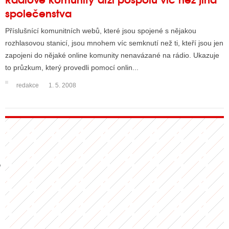
společenstva
Příslušnící komunitních webů, které jsou spojené s nějakou
GY
rozhlasovou stanicí, jsou mnohem víc semknutí než ti, kteří jsou jen
zapojeni do nějaké online komunity nenavázané na rádio. Ukazuje
 SE STÁT BLOGEREM
to průzkum, který provedli pomocí onlin...
EX BLOGERA
redakce
1. 5. 2008
UZE
X DISKUTÉRA NA RADIOTV
IV STARŠÍCH DISKUZÍ