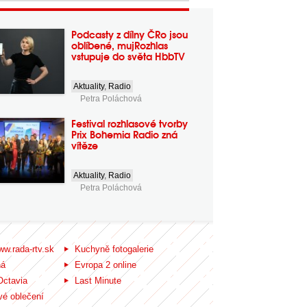
Podcasty z dílny ČRo jsou
oblíbené, mujRozhlas
vstupuje do světa HbbTV
Aktuality
,
Radio
Petra Poláchová
Festival rozhlasové tvorby
Prix Bohemia Radio zná
vítěze
Aktuality
,
Radio
Petra Poláchová
ww.rada-rtv.sk
Kuchyně fotogalerie
ná
Evropa 2 online
Octavia
Last Minute
é oblečení