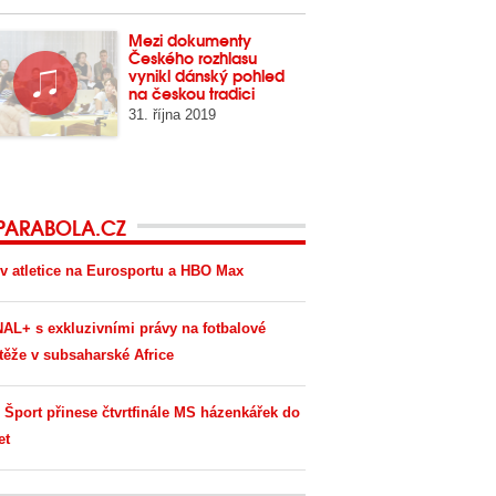
Mezi dokumenty
Českého rozhlasu
vynikl dánský pohled
na českou tradici
31. října 2019
PARABOLA.CZ
v atletice na Eurosportu a HBO Max
AL+ s exkluzivními právy na fotbalové
těže v subsaharské Africe
 Šport přinese čtvrtfinále MS házenkářek do
et