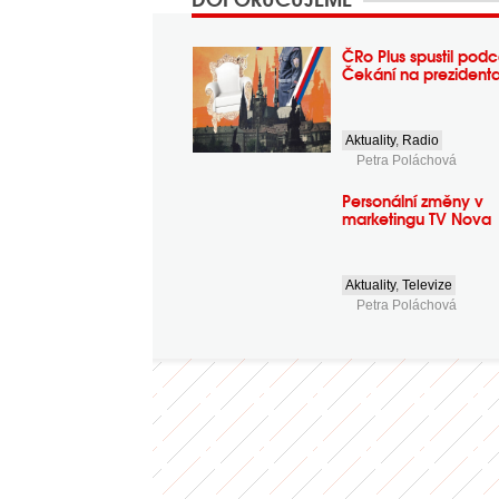
ČRo Plus spustil podc
Čekání na prezident
Aktuality
,
Radio
Petra Poláchová
Personální změny v
marketingu TV Nova
Aktuality
,
Televize
Petra Poláchová