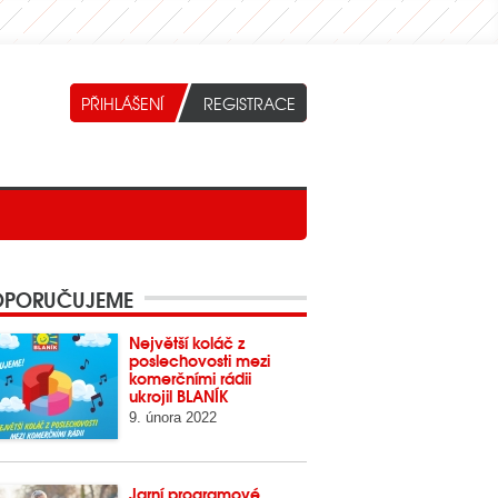
PORUČUJEME
Největší koláč z
poslechovosti mezi
komerčními rádii
ukrojil BLANÍK
9. února 2022
Jarní programové