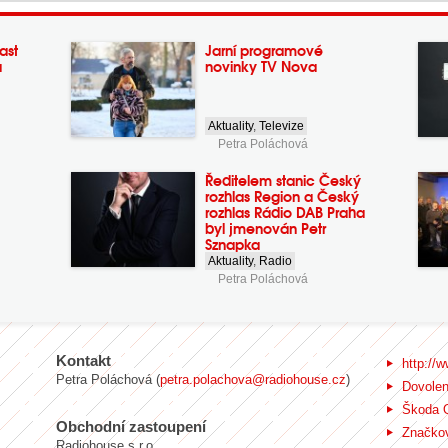
ast
Jarní programové
a
novinky TV Nova
Aktuality
,
Televize
Petra Poláchová
Ředitelem stanic Český
rozhlas Region a Český
rozhlas Rádio DAB Praha
byl jmenován Petr
Sznapka
Aktuality
,
Radio
Petra Poláchová
Kontakt
http://w
Petra Poláchová (
petra.polachova@radiohouse.cz
)
Dovole
Škoda 
Obchodní zastoupení
Značkov
Radiohouse s.r.o.