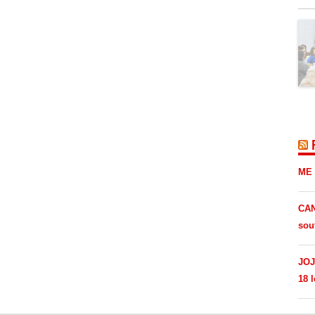
ME 
CAN
sou
JOJ
18 l