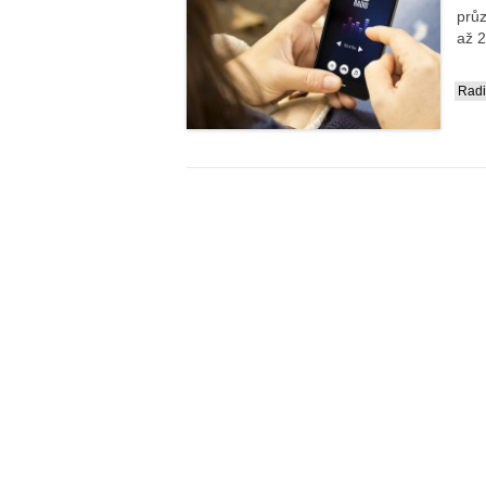
prů
až 2
Rad
....