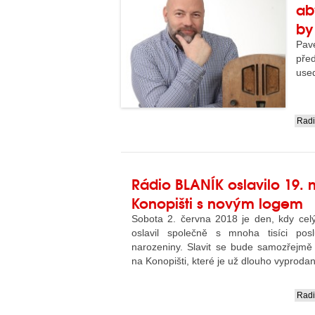
ab
by
Pav
před
use
Rad
....
Rádio BLANÍK oslavilo 19. 
Konopišti s novým logem
Sobota 2. června 2018 je den, kdy ce
oslavil společně s mnoha tisíci posl
narozeniny. Slavit se bude samozřejmě 
na Konopišti, které je už dlouho vyproda
Rad
....