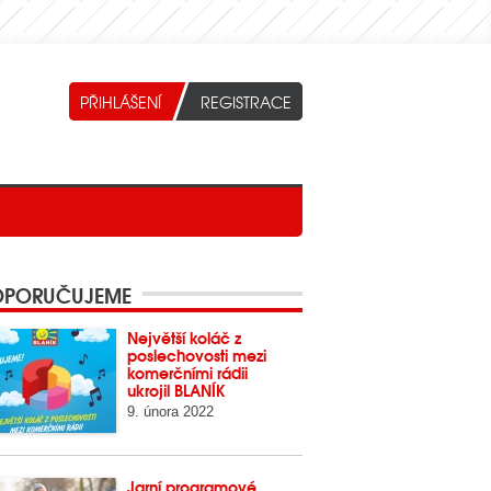
PORUČUJEME
Největší koláč z
poslechovosti mezi
komerčními rádii
ukrojil BLANÍK
9. února 2022
Jarní programové