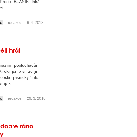
 Rádio BLANÍK láká
i.
io
redakce
6. 4. 2018
lí hrát
t našim posluchačům
řekli jsme si, že jim
české písničky,“ říká
umpík.
io
redakce
29. 3. 2018
 dobré ráno
ty