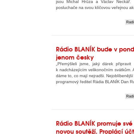
jsou Michal Hrůza a Václav Neckář.
posluchače na svou klíčovou veřejnou akc
Rad
....
Rádio BLANÍK bude v pondě
jenom česky
„Přemýšleli jsme, jaký dárek připravi
k nadcházejícím velikonočním svátkům. A 
dáme to, co mají nejradši. Nejoblíbenější 
programový ředitel Rádia BLANÍK Dan R
Rad
....
Rádio BLANÍK promuje své
novou soutěží. Proplácí úč