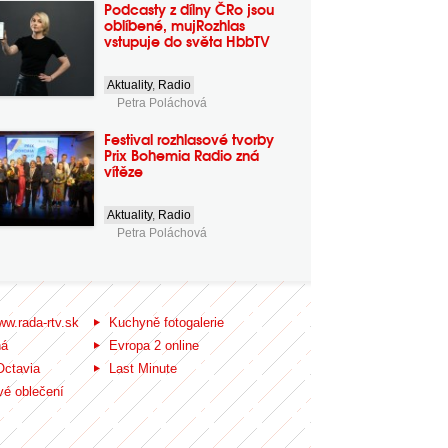
Podcasty z dílny ČRo jsou
oblíbené, mujRozhlas
vstupuje do světa HbbTV
Aktuality
,
Radio
Petra Poláchová
Festival rozhlasové tvorby
Prix Bohemia Radio zná
vítěze
Aktuality
,
Radio
Petra Poláchová
ww.rada-rtv.sk
Kuchyně fotogalerie
ná
Evropa 2 online
Octavia
Last Minute
é oblečení