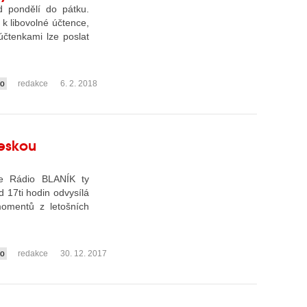
 pondělí do pátku.
 libovolné účtence,
účtenkami lze poslat
io
redakce
6. 2. 2018
Českou
ne Rádio BLANÍK ty
d 17ti hodin odvysílá
momentů z letošních
io
redakce
30. 12. 2017