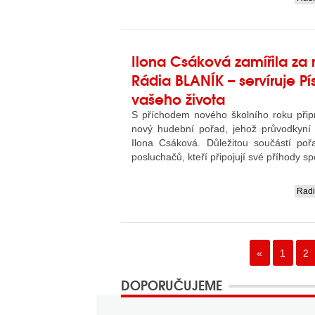
....
Ilona Csáková zamířila za
Rádia BLANÍK – servíruje Pí
vašeho života
S příchodem nového školního roku přip
nový hudební pořad, jehož průvodkyní
Ilona Csáková. Důležitou součástí po
posluchačů, kteří připojují své příhody s
Rad
....
«
1
2
DOPORUČUJEME