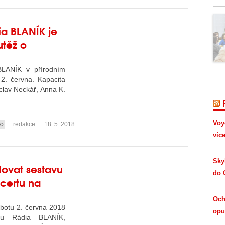
a BLANÍK je
utěž o
BLANÍK v přírodním
2. června. Kapacita
clav Neckář, Anna K.
Voy
io
redakce
18. 5. 2018
víc
Sky
ovat sestavu
do 
certu na
Och
obotu 2. června 2018
opus
tu Rádia BLANÍK,