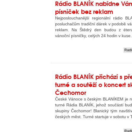
Rádio BLANÍK nabídne Vá
písniček bez reklam
Nejposlouchanější regionální rádio BLA
posluchačům tradiční dárek v podobě vá
reklam. Na Štědrý den budou z éter
vánoční písničky, celých 24 hodin v kuse.
Rad
....
Rádio BLANÍK přichází s 
turné a soutěží o koncert 
Čechomor
České Vánoce s českým BLANÍKEM je n
turné Rádia BLANÍK, jehož součástí bud
skupiny Čechomor! Blanický tým navštív
českých měst. Turné startuje v sobotu v 
Rad