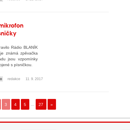
 mikrofon
sničky
ravilo Rádio BLANÍK
 je známá zpěvačka
řadu jsou vzpomínky
pojené s písničkou.
io
redakce
11. 9. 2017
3
4
5
…
27
»