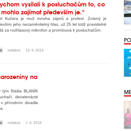
ychom vysílali k posluchačům to, co
 mohlo zajímat především je.“
el Kučera je muž mnoha zájmů a profesí. Známý je
evším jeho nezaměnitelný hlas, už 25 let totiž pravidelně
dá za rozhlasový mikrofon a promlouvá k posluchačům.
PO
io
redakce
15. 6. 2018
narozeniny na
ME
lý tým Rádia BLANÍK
uchači devatenácté
v přírodním divadle
né.
io
redakce
1. 6. 2018