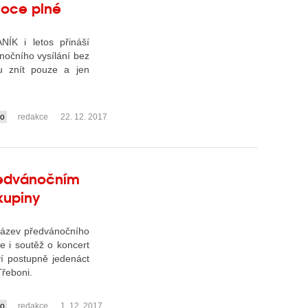
noce plné
NÍK i letos přináší
nočního vysílání bez
u znít pouze a jen
io
redakce
22. 12. 2017
předvánočním
skupiny
ázev předvánočního
e i soutěž o koncert
í postupně jedenáct
Třeboni.
io
redakce
1. 12. 2017