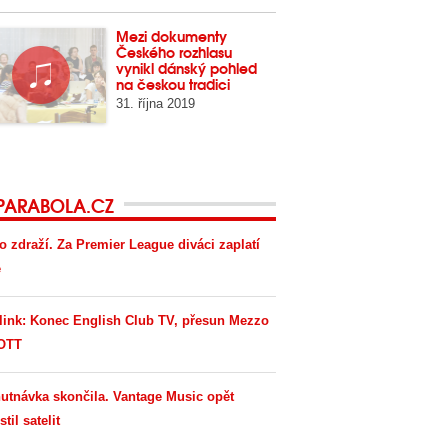
Mezi dokumenty
Českého rozhlasu
vynikl dánský pohled
na českou tradici
31. října 2019
PARABOLA.CZ
o zdraží. Za Premier League diváci zaplatí
e
link: Konec English Club TV, přesun Mezzo
OTT
utnávka skončila. Vantage Music opět
til satelit