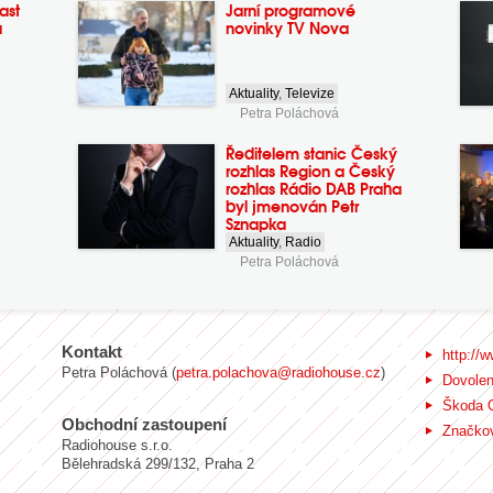
ast
Jarní programové
a
novinky TV Nova
Aktuality
,
Televize
Petra Poláchová
Ředitelem stanic Český
rozhlas Region a Český
rozhlas Rádio DAB Praha
byl jmenován Petr
Sznapka
Aktuality
,
Radio
Petra Poláchová
Kontakt
http://w
Petra Poláchová (
petra.polachova@radiohouse.cz
)
Dovole
Škoda 
Obchodní zastoupení
Značkov
Radiohouse s.r.o.
Bělehradská 299/132, Praha 2