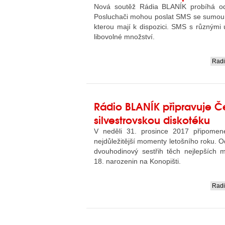
Nová soutěž Rádia BLANÍK probíhá od
Posluchači mohou poslat SMS se sumou k
kterou mají k dispozici. SMS s různými 
libovolné množství.
Rad
....
Rádio BLANÍK připravuje 
silvestrovskou diskotéku
V neděli 31. prosince 2017 připome
nejdůležitější momenty letošního roku. O
dvouhodinový sestřih těch nejlepších 
18. narozenin na Konopišti.
Rad
....