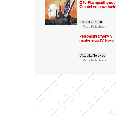
ČRo Plus spustil podc
Čekání na prezident
Aktuality
,
Radio
Petra Poláchová
Personální změny v
marketingu TV Nova
Aktuality
,
Televize
Petra Poláchová