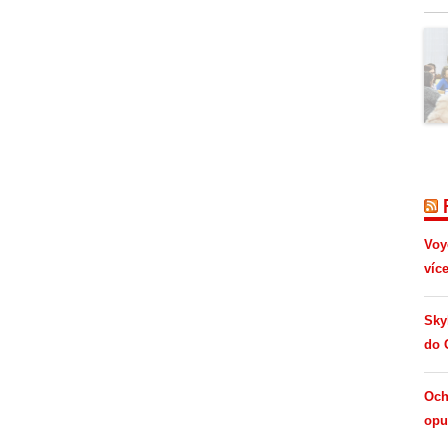
Voy
víc
Sky
do 
Och
opus