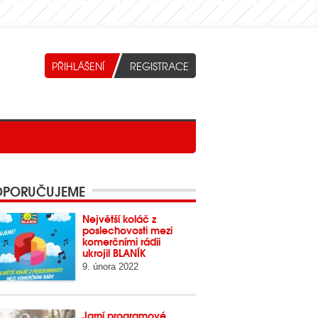
PORUČUJEME
Největší koláč z
poslechovosti mezi
komerčními rádii
ukrojil BLANÍK
9. února 2022
Jarní programové