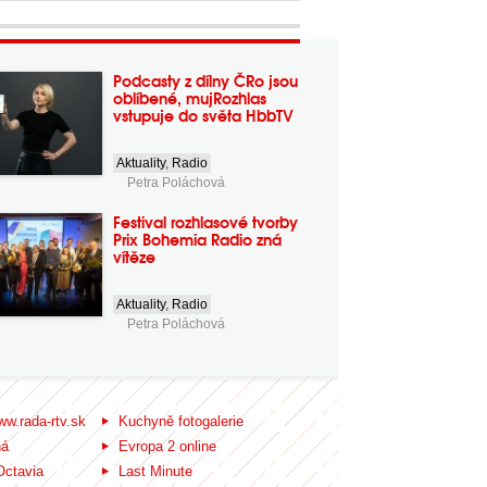
Podcasty z dílny ČRo jsou
oblíbené, mujRozhlas
vstupuje do světa HbbTV
Aktuality
,
Radio
Petra Poláchová
Festival rozhlasové tvorby
Prix Bohemia Radio zná
vítěze
Aktuality
,
Radio
Petra Poláchová
ww.rada-rtv.sk
Kuchyně fotogalerie
ná
Evropa 2 online
Octavia
Last Minute