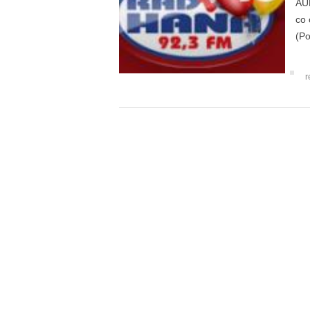
AUD
co 
(Po
r