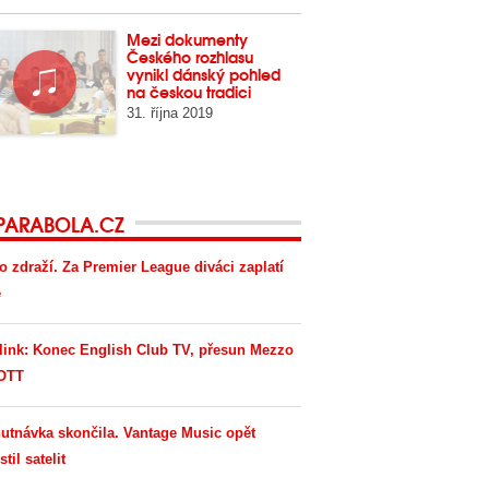
Mezi dokumenty
Českého rozhlasu
vynikl dánský pohled
na českou tradici
31. října 2019
PARABOLA.CZ
o zdraží. Za Premier League diváci zaplatí
e
link: Konec English Club TV, přesun Mezzo
OTT
utnávka skončila. Vantage Music opět
til satelit