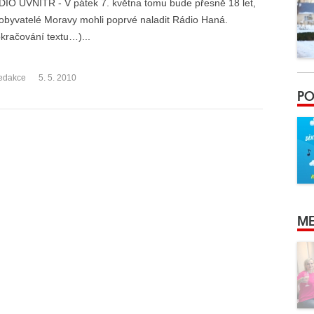
IO UVNITŘ - V pátek 7. května tomu bude přesně 18 let,
obyvatelé Moravy mohli poprvé naladit Rádio Haná.
kračování textu…)...
edakce
5. 5. 2010
PO
ME