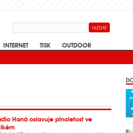
INTERNET
TISK
OUTDOOR
DO
dio Haná oslavuje plnoletost ve
elkém