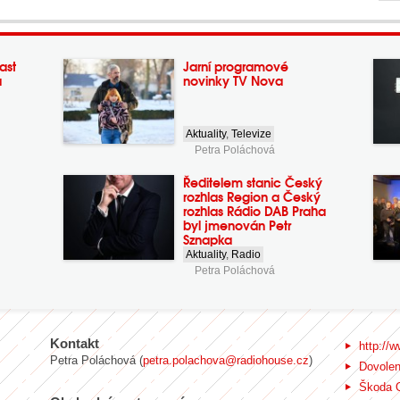
ast
Jarní programové
a
novinky TV Nova
Aktuality
,
Televize
Petra Poláchová
Ředitelem stanic Český
rozhlas Region a Český
rozhlas Rádio DAB Praha
byl jmenován Petr
Sznapka
Aktuality
,
Radio
Petra Poláchová
Kontakt
http://w
Petra Poláchová (
petra.polachova@radiohouse.cz
)
Dovole
Škoda 