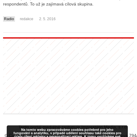
respondentů. To už je zajímavá cílová skupina.
Radio
redakce
2. 5. 2016
ALITY TELEVIZE
....
 TELEVIZÍ
VIZNÍ VYSÍLAČE
ALITY INTERNET
RNETOVÁ RÁDIA
RNETOVÉ STRÁNKY RÁDIÍ
RNETOVÉ STRÁNKY TV
ALITY TISK
Tento portál mediálně zastupuje Impression Media, s.r.o.
Na tomto webu zpracováváme cookies potřebné pro jeho
fungování a analytiku, v případě udělení souhlasu také cookies pro
© Copyright RadiaCZ s.r.o., IČO: 06533434, Sídlo: Koperníkova 794
účely cílení reklamy a personalizaci reklam. K tomu využíváme své