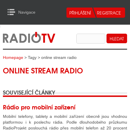
Navigace
urn to Content
Navigace
E
ALITY RADIA
ALITY TELEVIZE
Homepage
> Tagy > online stream radio
ALITY INTERNET
ONLINE STREAM RADIO
ALITY TISK
SOUVISEJÍCÍ ČLÁNKY
ALITY RADIA
S RÁDIÍ
Rádio pro mobilní zařízení
ECHOVOST RÁDIÍ
Mobilní telefony, tablety a mobilní zařízení obecně jsou vhodnou
platformou i k poslechu rádia. Podle dlouhodobého průzkumu
O VYSÍLAČE
RadioProjekt poslouchá rádio přes mobilní telefon až 20 procent