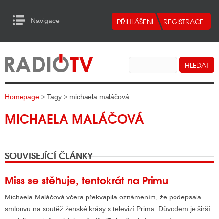
Navigace
urn to Content
Navigace
E
ALITY RADIA
ALITY TELEVIZE
Homepage
> Tagy > michaela maláčová
ALITY INTERNET
MICHAELA MALÁČOVÁ
ALITY TISK
SOUVISEJÍCÍ ČLÁNKY
ALITY RADIA
S RÁDIÍ
Miss se stěhuje, tentokrát na Primu
ECHOVOST RÁDIÍ
Michaela Maláčová včera překvapila oznámením, že podepsala
smlouvu na soutěž ženské krásy s televizí Prima. Důvodem je širší
O VYSÍLAČE