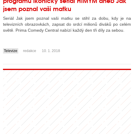
programu ikonický seriál HIMYM aneb Jak
jsem poznal vaši matku
Seriál Jak jsem poznal vaši matku se stihl za dobu, kdy je na
ALITY TELEVIZE
televizních obrazovkách, zapsat do srdcí milionů diváků po celém
světě. Prima Comedy Central nabízí každý den tři díly za sebou.
 TELEVIZÍ
VIZNÍ VYSÍLAČE
Televize
redakce
10. 1. 2018
....
ALITY INTERNET
RNETOVÁ RÁDIA
RNETOVÉ STRÁNKY RÁDIÍ
RNETOVÉ STRÁNKY TV
ALITY TISK