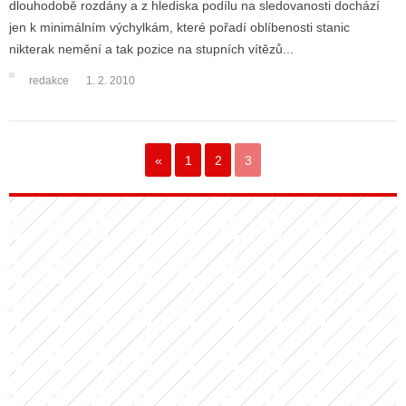
dlouhodobě rozdány a z hlediska podílu na sledovanosti dochází
jen k minimálním výchylkám, které pořadí oblíbenosti stanic
nikterak nemění a tak pozice na stupních vítězů...
ALITY TELEVIZE
redakce
1. 2. 2010
 TELEVIZÍ
VIZNÍ VYSÍLAČE
«
1
2
3
ALITY INTERNET
RNETOVÁ RÁDIA
RNETOVÉ STRÁNKY RÁDIÍ
RNETOVÉ STRÁNKY TV
ALITY TISK