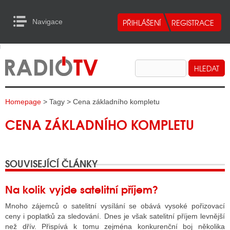
Navigace
urn to Content
Navigace
E
ALITY RADIA
ALITY TELEVIZE
Homepage
> Tagy > Cena základního kompletu
ALITY INTERNET
CENA ZÁKLADNÍHO KOMPLETU
ALITY TISK
SOUVISEJÍCÍ ČLÁNKY
ALITY RADIA
S RÁDIÍ
Na kolik vyjde satelitní příjem?
ECHOVOST RÁDIÍ
Mnoho zájemců o satelitní vysílání se obává vysoké pořizovací
ceny i poplatků za sledování. Dnes je však satelitní příjem levnější
O VYSÍLAČE
než dřív. Přispívá k tomu zejména konkurenční boj několika