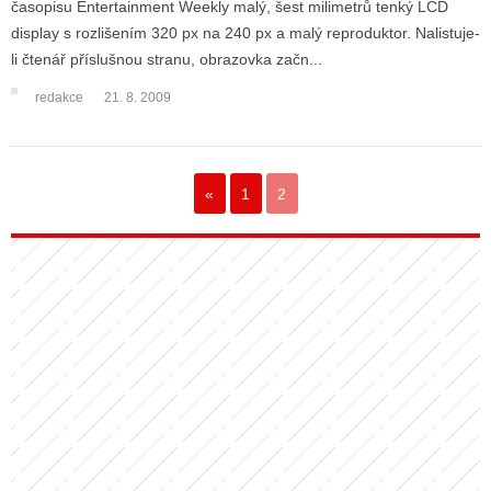
časopisu Entertainment Weekly malý, šest milimetrů tenký LCD
display s rozlišením 320 px na 240 px a malý reproduktor. Nalistuje-
li čtenář příslušnou stranu, obrazovka začn...
ALITY TELEVIZE
redakce
21. 8. 2009
 TELEVIZÍ
VIZNÍ VYSÍLAČE
«
1
2
ALITY INTERNET
RNETOVÁ RÁDIA
RNETOVÉ STRÁNKY RÁDIÍ
RNETOVÉ STRÁNKY TV
ALITY TISK