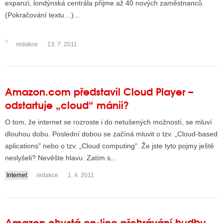
expanzi, londýnská centrála přijme až 40 nových zaměstnanců.
(Pokračování textu…)...
ALITY TELEVIZE
redakce
13. 7. 2011
 TELEVIZÍ
VIZNÍ VYSÍLAČE
Amazon.com představil Cloud Player –
odstartuje „cloud“ mánii?
ALITY INTERNET
O tom, že internet se rozroste i do netušených možností, se mluví
RNETOVÁ RÁDIA
dlouhou dobu. Poslední dobou se začíná mluvit o tzv. „Cloud-based
aplications" nebo o tzv. „Cloud computing". Že jste tyto pojmy ještě
RNETOVÉ STRÁNKY RÁDIÍ
neslyšeli? Nevěšte hlavu. Zatím s...
RNETOVÉ STRÁNKY TV
Internet
redakce
1. 4. 2011
ALITY TISK
Amazon chystá on-line přehrávání hudby