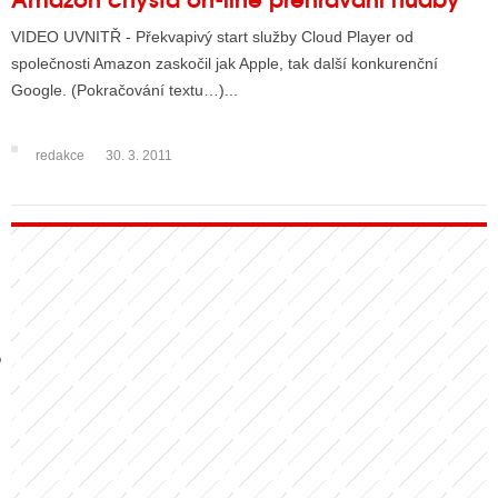
VIDEO UVNITŘ - Překvapivý start služby Cloud Player od
společnosti Amazon zaskočil jak Apple, tak další konkurenční
GY
Google. (Pokračování textu…)...
 SE STÁT BLOGEREM
redakce
30. 3. 2011
EX BLOGERA
UZE
X DISKUTÉRA NA RADIOTV
IV STARŠÍCH DISKUZÍ